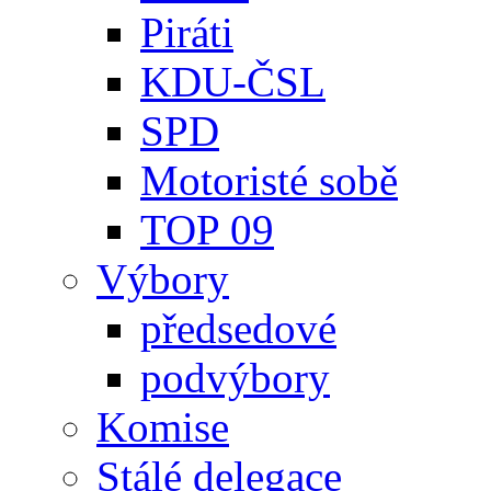
Piráti
KDU-ČSL
SPD
Motoristé sobě
TOP 09
Výbory
předsedové
podvýbory
Komise
Stálé delegace