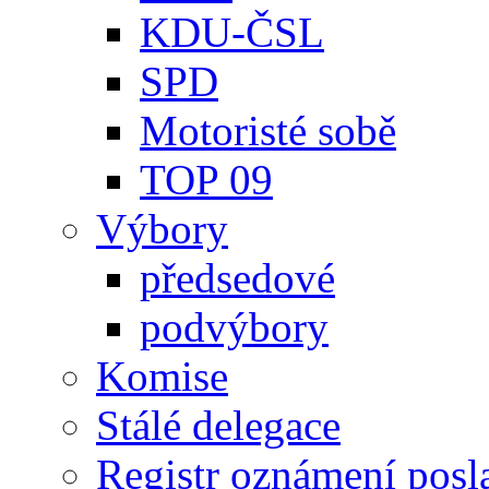
KDU-ČSL
SPD
Motoristé sobě
TOP 09
Výbory
předsedové
podvýbory
Komise
Stálé delegace
Registr oznámení posl