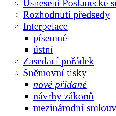
Usnesení Poslanecké 
Rozhodnutí předsedy
Interpelace
písemné
ústní
Zasedací pořádek
Sněmovní tisky
nově přidané
návrhy zákonů
mezinárodní smlou