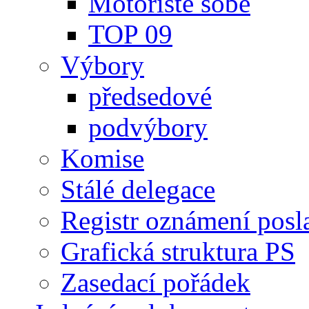
Motoristé sobě
TOP 09
Výbory
předsedové
podvýbory
Komise
Stálé delegace
Registr oznámení posl
Grafická struktura PS
Zasedací pořádek