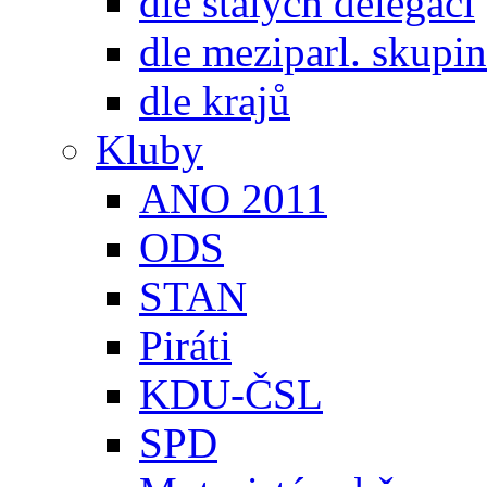
dle stálých delegací
dle meziparl. skupin
dle krajů
Kluby
ANO 2011
ODS
STAN
Piráti
KDU-ČSL
SPD