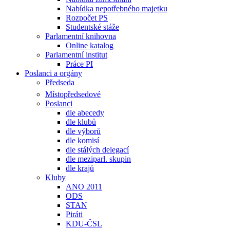
Nabídka nepotřebného majetku
Rozpočet PS
Studentské stáže
Parlamentní knihovna
Online katalog
Parlamentní institut
Práce PI
Poslanci a orgány
Předseda
Místopředsedové
Poslanci
dle abecedy
dle klubů
dle výborů
dle komisí
dle stálých delegací
dle meziparl. skupin
dle krajů
Kluby
ANO 2011
ODS
STAN
Piráti
KDU-ČSL