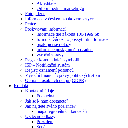
Akreditace
Odbor médií a marketingu
Fotogalerie
Informace v českém znakovém jazyce
Petice
Poskytování informací
informace dle zákona 106/1999 Sb.
formulář žádosti o poskytnutí informace
opakující se dotazy
informace poskytnuté na žádost
výroční zprávy
Registr komunálních symbolů
ISP – Notifikační systém
Registr oznámení poslanců
Výroční finanční zprávy politických stran
Ochrana osobních údajů (GDPR)
Kontakt
Kontaktní údaje
Podatelna
Jak se k nám dostanete?
Jak najdete svého poslance?
mapa regionálních kanceláří
Užitečné odkazy
Prezident
Senát