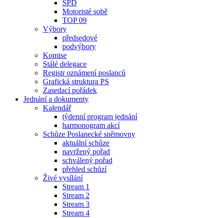
SPD
Motoristé sobě
TOP 09
Výbory
předsedové
podvýbory
Komise
Stálé delegace
Registr oznámení poslanců
Grafická struktura PS
Zasedací pořádek
Jednání a dokumenty
Kalendář
týdenní program jednání
harmonogram akcí
Schůze Poslanecké sněmovny
aktuální schůze
navržený pořad
schválený pořad
přehled schůzí
Živé vysílání
Stream 1
Stream 2
Stream 3
Stream 4