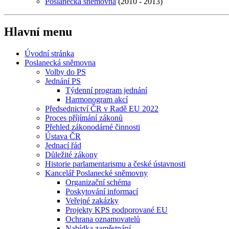
Poslanecká sněmovna
(2010 - 2013)
Hlavní menu
Úvodní stránka
Poslanecká sněmovna
Volby do PS
Jednání PS
Týdenní program jednání
Harmonogram akcí
Předsednictví ČR v Radě EU 2022
Proces příjímání zákonů
Přehled zákonodárné činnosti
Ústava ČR
Jednací řád
Důležité zákony
Historie parlamentarismu a české ústavnosti
Kancelář Poslanecké sněmovny
Organizační schéma
Poskytování informací
Veřejné zakázky
Projekty KPS podporované EU
Ochrana oznamovatelů
Nabídka zaměstnání