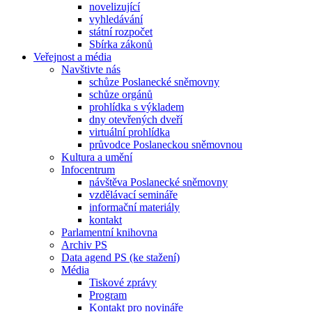
novelizující
vyhledávání
státní rozpočet
Sbírka zákonů
Veřejnost a média
Navštivte nás
schůze Poslanecké sněmovny
schůze orgánů
prohlídka s výkladem
dny otevřených dveří
virtuální prohlídka
průvodce Poslaneckou sněmovnou
Kultura a umění
Infocentrum
návštěva Poslanecké sněmovny
vzdělávací semináře
informační materiály
kontakt
Parlamentní knihovna
Archiv PS
Data agend PS (ke stažení)
Média
Tiskové zprávy
Program
Kontakt pro novináře