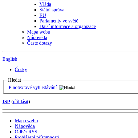
Vláda
Státní správa
EU
Parlamenty ve světě
Další informace a organizace
Mapa webu
Nápověda
Časté dotazy
English
Česky
Hledat
Plnotextové vyhledávání
ISP
(
příhlásit
)
Mapa webu
Nápověda
Odběr RSS
Prohlášení přístupnosti