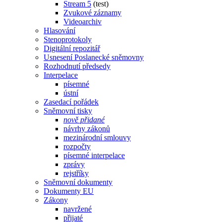
Stream 5
(test)
Zvukové záznamy
Videoarchiv
Hlasování
Stenoprotokoly
Digitální repozitář
Usnesení Poslanecké sněmovny
Rozhodnutí předsedy
Interpelace
písemné
ústní
Zasedací pořádek
Sněmovní tisky
nově přidané
návrhy zákonů
mezinárodní smlouvy
rozpočty
písemné interpelace
zprávy
rejstříky
Sněmovní dokumenty
Dokumenty EU
Zákony
navržené
přijaté