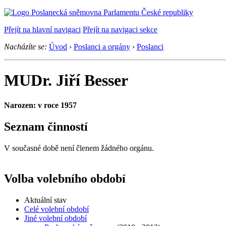
Přejít na hlavní navigaci
Přejít na navigaci sekce
Nacházíte se:
Úvod
›
Poslanci a orgány
›
Poslanci
MUDr. Jiří Besser
Narozen: v roce 1957
Seznam činností
V současné době není členem žádného orgánu.
Volba volebního období
Aktuální stav
Celé volební období
Jiné volební období