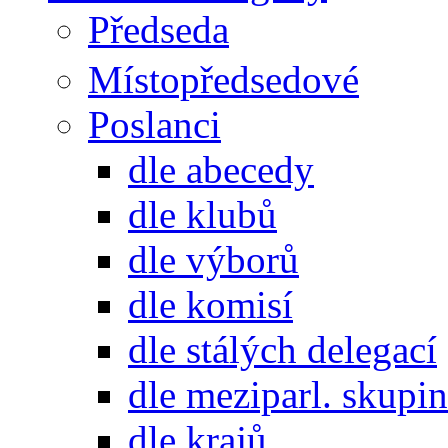
Předseda
Místopředsedové
Poslanci
dle abecedy
dle klubů
dle výborů
dle komisí
dle stálých delegací
dle meziparl. skupin
dle krajů