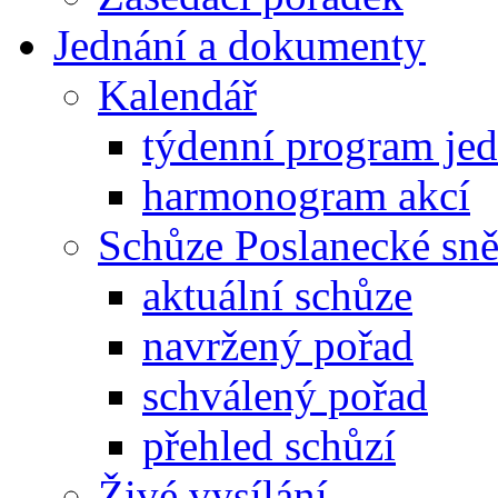
Jednání a dokumenty
Kalendář
týdenní program je
harmonogram akcí
Schůze Poslanecké s
aktuální schůze
navržený pořad
schválený pořad
přehled schůzí
Živé vysílání