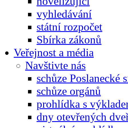
novelizující
vyhledávání
státní rozpočet
Sbírka zákonů
Veřejnost a média
Navštivte nás
schůze Poslanecké
schůze orgánů
prohlídka s výklad
dny otevřených dveř