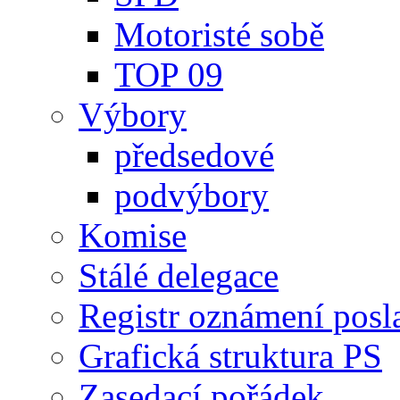
Motoristé sobě
TOP 09
Výbory
předsedové
podvýbory
Komise
Stálé delegace
Registr oznámení posl
Grafická struktura PS
Zasedací pořádek