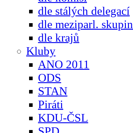
dle stálých delegací
dle meziparl. skupin
dle krajů
Kluby
ANO 2011
ODS
STAN
Piráti
KDU-ČSL
SPD