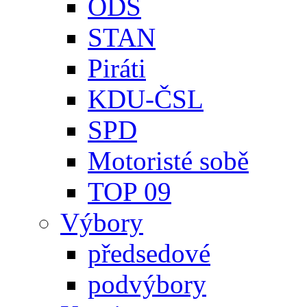
ODS
STAN
Piráti
KDU-ČSL
SPD
Motoristé sobě
TOP 09
Výbory
předsedové
podvýbory