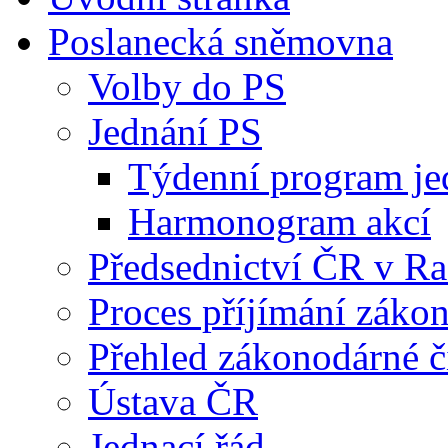
Poslanecká sněmovna
Volby do PS
Jednání PS
Týdenní program je
Harmonogram akcí
Předsednictví ČR v R
Proces příjímání záko
Přehled zákonodárné č
Ústava ČR
Jednací řád