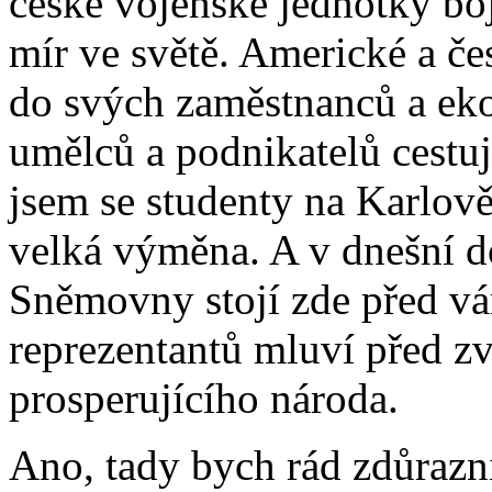
české vojenské jednotky bo
mír ve světě. Americké a č
do svých zaměstnanců a ek
umělců a podnikatelů cestuj
jsem se studenty na Karlově
velká výměna. A v dnešní 
Sněmovny stojí zde před v
reprezentantů mluví před z
prosperujícího národa.
Ano, tady bych rád zdůrazni