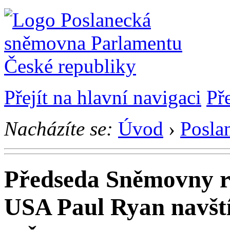
Přejít na hlavní navigaci
Př
Nacházíte se:
Úvod
›
Posla
Předseda Sněmovny r
USA Paul Ryan navští