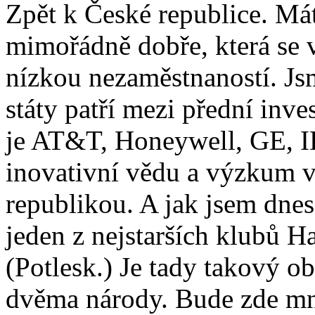
Zpět k České republice. Má
mimořádně dobře, která se 
nízkou nezaměstnaností. Jsm
státy patří mezi přední inve
je AT&T, Honeywell, GE, I
inovativní vědu a výzkum v
republikou. A jak jsem dnes
jeden z nejstarších klubů H
(Potlesk.) Je tady takový o
dvěma národy. Bude zde mno