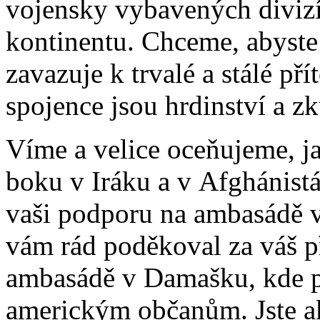
vojensky vybavených divizí
kontinentu. Chceme, abyste
zavazuje k trvalé a stálé př
spojence jsou hrdinství a z
Víme a velice oceňujeme, ja
boku v Iráku a v Afghánistá
vaši podporu na ambasádě v
vám rád poděkoval za váš př
ambasádě v Damašku, kde p
americkým občanům. Jste ak