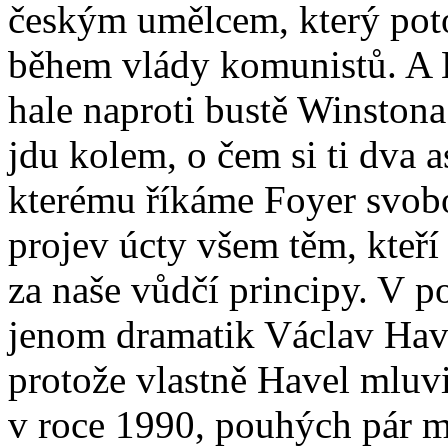
českým umělcem, který poto
během vlády komunistů. A H
hale naproti bustě Winstona
jdu kolem, o čem si ti dva a
kterému říkáme Foyer svobod
projev úcty všem těm, kteří 
za naše vůdčí principy. V p
jenom dramatik Václav Have
protože vlastně Havel mluv
v roce 1990, pouhých pár m