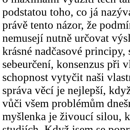
podstatou toho, co já nazý
právě tento názor, že podmí
nemusejí nutně určovat výsl
krásné nadčasové principy,
sebeurčení, konsenzus při v
schopnost vytyčit naši vlast
správa věcí je nejlepší, kd
vůči všem problémům dnešn
myšlenka je živoucí silou, 
studiích. Když jsem se popr