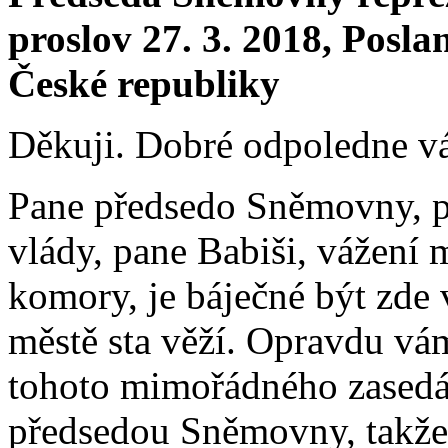
proslov 27. 3. 2018, Pos
České republiky
Děkuji. Dobré odpoledne v
Pane předsedo Sněmovny, p
vlády, pane Babiši, vážení m
komory, je báječné být zde 
městě sta věží. Opravdu vá
tohoto mimořádného zasedá
předsedou Sněmovny, takže 