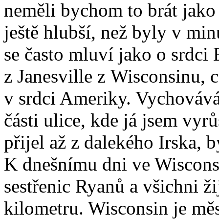
neměli bychom to brát jako
ještě hlubší, než byly v min
se často mluví jako o srdc
z Janesville z Wisconsinu, 
v srdci Ameriky. Vychovávám
části ulice, kde já jsem vy
přijel až z dalekého Irska, 
K dnešnímu dni ve Wisconsi
sestřenic Ryanů a všichni ž
kilometru. Wisconsin je mě