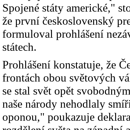
Spojené státy americké," sto
že první československý p
formuloval prohlášení nezá
státech.
Prohlášení konstatuje, že Če
frontách obou světových vál
se stal svět opět svobodným
naše národy nehodlaly smíř
oponou," poukazuje deklara
rozdělení světa na západní 