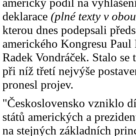
americký podíl na vyhlášen
deklarace
(plné texty v obou
kterou dnes podepsali pře
amerického Kongresu Paul
Radek Vondráček. Stalo se 
při níž třetí nejvýše postav
pronesl projev.
"Československo vzniklo d
států amerických a prezide
na stejných základních prin