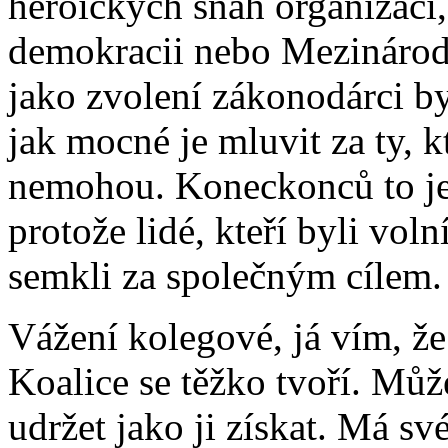
heroických snah organizací,
demokracii nebo Mezinárodn
jako zvolení zákonodárci 
jak mocné je mluvit za ty, k
nemohou. Koneckonců to je 
protože lidé, kteří byli voln
semkli za společným cílem.
Vážení kolegové, já vím, ž
Koalice se těžko tvoří. Můž
udržet jako ji získat. Má sv