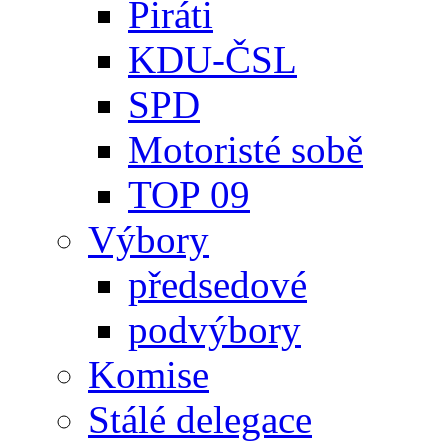
Piráti
KDU-ČSL
SPD
Motoristé sobě
TOP 09
Výbory
předsedové
podvýbory
Komise
Stálé delegace