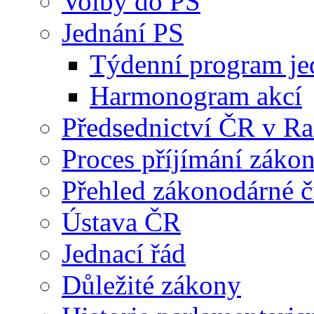
Volby do PS
Jednání PS
Týdenní program je
Harmonogram akcí
Předsednictví ČR v R
Proces příjímání záko
Přehled zákonodárné č
Ústava ČR
Jednací řád
Důležité zákony