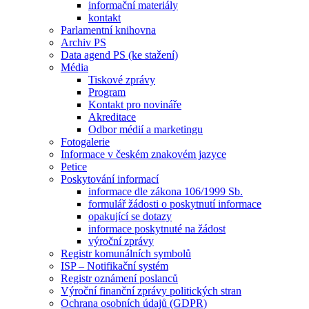
informační materiály
kontakt
Parlamentní knihovna
Archiv PS
Data agend PS (ke stažení)
Média
Tiskové zprávy
Program
Kontakt pro novináře
Akreditace
Odbor médií a marketingu
Fotogalerie
Informace v českém znakovém jazyce
Petice
Poskytování informací
informace dle zákona 106/1999 Sb.
formulář žádosti o poskytnutí informace
opakující se dotazy
informace poskytnuté na žádost
výroční zprávy
Registr komunálních symbolů
ISP – Notifikační systém
Registr oznámení poslanců
Výroční finanční zprávy politických stran
Ochrana osobních údajů (GDPR)