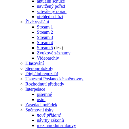
aktuální schůze
navržený pořad
schválený pořad
přehled schůzí
Živé vysílání
Stream 1
Stream 2
Stream 3
Stream 4
Stream 5
(test)
Zvukové záznamy
Videoarchiv
Hlasování
Stenoprotokoly
Digitální repozitář
Usnesení Poslanecké sněmovny
Rozhodnutí předsedy
Interpelace
písemné
ústní
Zasedací pořádek
Sněmovní tisky
nově přidané
návrhy zákonů
mezinárodní smlouvy