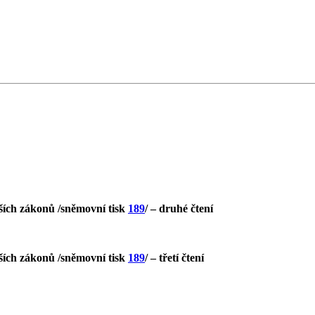
lších zákonů /sněmovní tisk
189
/ – druhé čtení
lších zákonů /sněmovní tisk
189
/ – třetí čtení