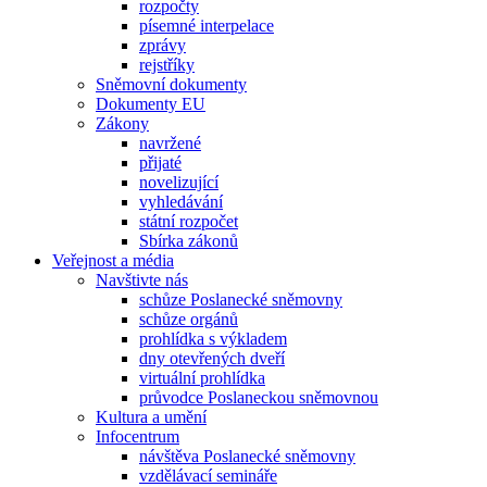
rozpočty
písemné interpelace
zprávy
rejstříky
Sněmovní dokumenty
Dokumenty EU
Zákony
navržené
přijaté
novelizující
vyhledávání
státní rozpočet
Sbírka zákonů
Veřejnost a média
Navštivte nás
schůze Poslanecké sněmovny
schůze orgánů
prohlídka s výkladem
dny otevřených dveří
virtuální prohlídka
průvodce Poslaneckou sněmovnou
Kultura a umění
Infocentrum
návštěva Poslanecké sněmovny
vzdělávací semináře