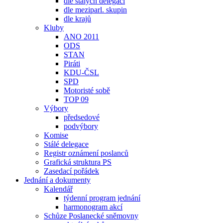
dle stálých delegací
dle meziparl. skupin
dle krajů
Kluby
ANO 2011
ODS
STAN
Piráti
KDU-ČSL
SPD
Motoristé sobě
TOP 09
Výbory
předsedové
podvýbory
Komise
Stálé delegace
Registr oznámení poslanců
Grafická struktura PS
Zasedací pořádek
Jednání a dokumenty
Kalendář
týdenní program jednání
harmonogram akcí
Schůze Poslanecké sněmovny