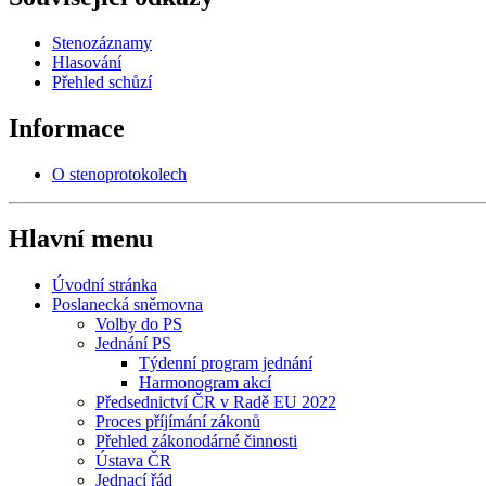
Stenozáznamy
Hlasování
Přehled schůzí
Informace
O stenoprotokolech
Hlavní menu
Úvodní stránka
Poslanecká sněmovna
Volby do PS
Jednání PS
Týdenní program jednání
Harmonogram akcí
Předsednictví ČR v Radě EU 2022
Proces příjímání zákonů
Přehled zákonodárné činnosti
Ústava ČR
Jednací řád