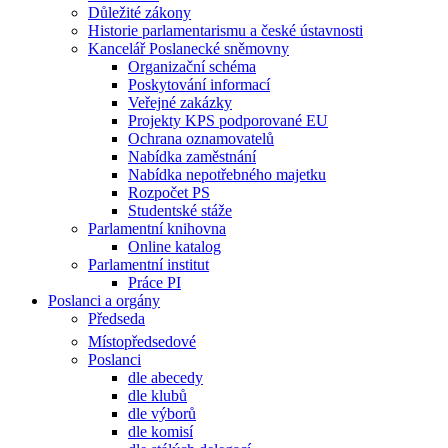
Důležité zákony
Historie parlamentarismu a české ústavnosti
Kancelář Poslanecké sněmovny
Organizační schéma
Poskytování informací
Veřejné zakázky
Projekty KPS podporované EU
Ochrana oznamovatelů
Nabídka zaměstnání
Nabídka nepotřebného majetku
Rozpočet PS
Studentské stáže
Parlamentní knihovna
Online katalog
Parlamentní institut
Práce PI
Poslanci a orgány
Předseda
Místopředsedové
Poslanci
dle abecedy
dle klubů
dle výborů
dle komisí