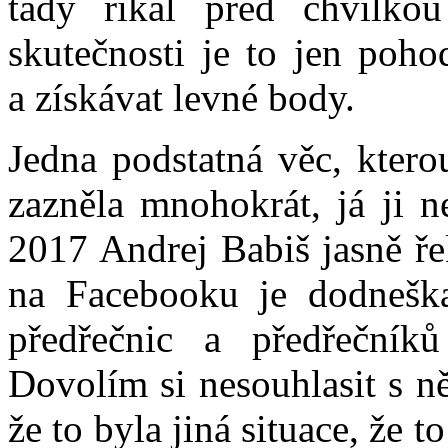
tady říkal před chvilko
skutečnosti je to jen poho
a získávat levné body.
Jedna podstatná věc, ktero
zazněla mnohokrát, já ji n
2017 Andrej Babiš jasně ře
na Facebooku je dodnešk
předřečnic a předřečník
Dovolím si nesouhlasit s ně
že to byla jiná situace, že 