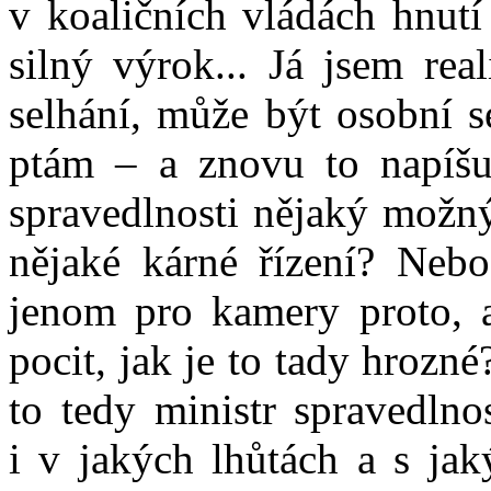
v koaličních vládách hnut
silný výrok... Já jsem rea
selhání, může být osobní s
ptám – a znovu to napíšu 
spravedlnosti nějaký možn
nějaké kárné řízení? Nebo
jenom pro kamery proto, a
pocit, jak je to tady hrozn
to tedy ministr spravedlno
i v jakých lhůtách a s jak