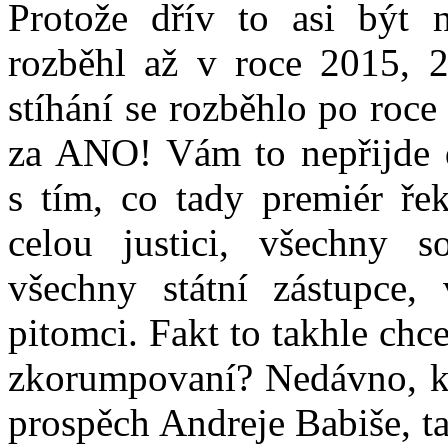
Protože dřív to asi být 
rozběhl až v roce 2015, 2
stíhání se rozběhlo po roce
za ANO! Vám to nepřijde d
s tím, co tady premiér ř
celou justici, všechny s
všechny státní zástupce, 
pitomci. Fakt to takhle chc
zkorumpovaní? Nedávno, kd
prospěch Andreje Babiše, ta