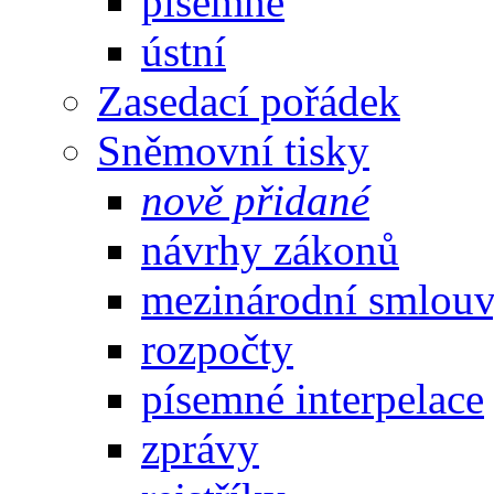
písemné
ústní
Zasedací pořádek
Sněmovní tisky
nově přidané
návrhy zákonů
mezinárodní smlou
rozpočty
písemné interpelace
zprávy