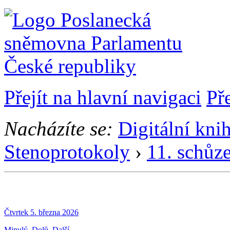
Přejít na hlavní navigaci
Př
Nacházíte se:
Digitální kni
Stenoprotokoly
›
11. schůz
Čtvrtek 5. března 2026
Minulý
Dolů
Další