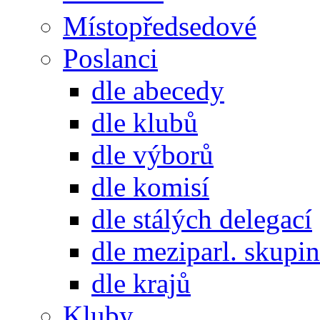
Místopředsedové
Poslanci
dle abecedy
dle klubů
dle výborů
dle komisí
dle stálých delegací
dle meziparl. skupin
dle krajů
Kluby