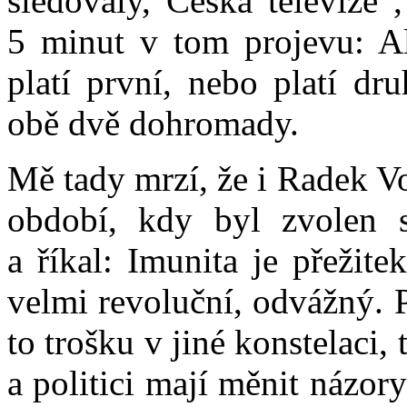
sledovaly, Česká televize“
5 minut v tom projevu: A
platí první, nebo platí dru
obě dvě dohromady.
Mě tady mrzí, že i Radek V
období, kdy byl zvolen 
a říkal: Imunita je přežit
velmi revoluční, odvážný. 
to trošku v jiné konstelaci,
a politici mají měnit názo