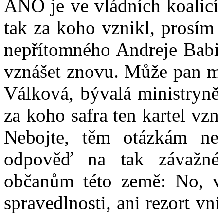
ANO je ve vládních koalicí
tak za koho vznikl, prosím
nepřítomného Andreje Babiš
vznášet znovu. Může pan mi
Válková, bývalá ministryně
za koho safra ten kartel vzn
Nebojte, těm otázkám neu
odpověď na tak závažné 
občanům této země: No, v
spravedlnosti, ani rezort vn