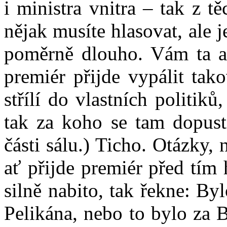
i ministra vnitra – tak z tě
nějak musíte hlasovat, ale j
poměrně dlouho. Vám ta ar
premiér přijde vypálit tak
střílí do vlastních politik
tak za koho se tam dopusti
části sálu.) Ticho. Otázky,
ať přijde premiér před tím
silně nabito, tak řekne: By
Pelikána, nebo to bylo za B