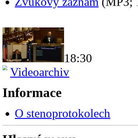
Zvukový záznam
(MP3;
18:30
Videoarchiv
Informace
O stenoprotokolech