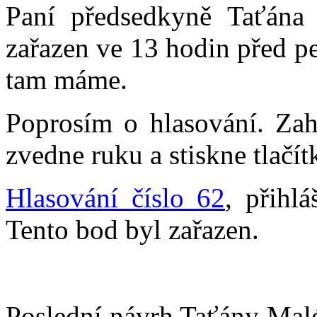
Paní předsedkyně Taťána
zařazen ve 13 hodin před p
tam máme.
Poprosím o hlasování. Zah
zvedne ruku a stiskne tlačít
Hlasování číslo 62
, přihl
Tento bod byl zařazen.
Poslední návrh Taťány Malé