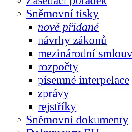
Zasedací pořádek
Sněmovní tisky
nově přidané
návrhy zákonů
mezinárodní smlou
rozpočty
písemné interpelace
zprávy
rejstříky
Sněmovní dokumenty