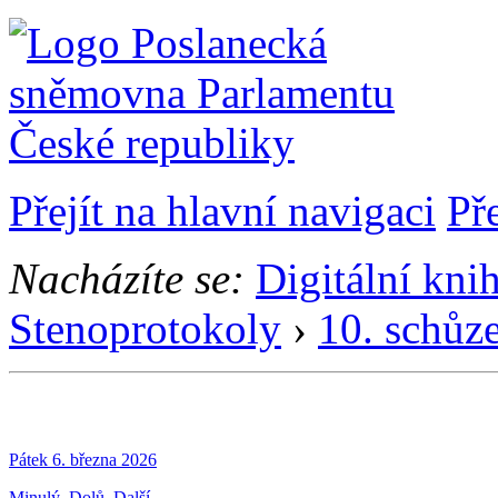
Přejít na hlavní navigaci
Př
Nacházíte se:
Digitální kni
Stenoprotokoly
›
10. schůz
Pátek 6. března 2026
Minulý
Dolů
Další