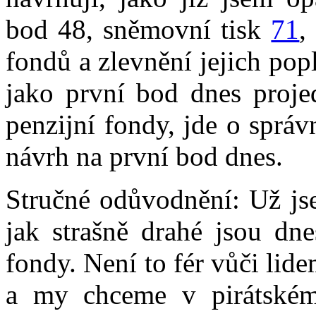
bod 48, sněmovní tisk
71
,
fondů a zlevnění jejich pop
jako první bod dnes proje
penzijní fondy, jde o správ
návrh na první bod dnes.
Stručné odůvodnění: Už js
jak strašně drahé jsou dne
fondy. Není to fér vůči lid
a my chceme v pirátském