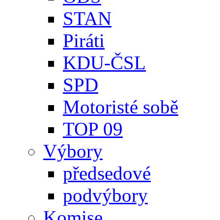
STAN
Piráti
KDU-ČSL
SPD
Motoristé sobě
TOP 09
Výbory
předsedové
podvýbory
Komise