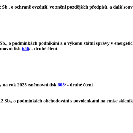
Sb., o ochraně ovzduší, ve znění pozdějších předpisů, a další souv
 Sb., o podmínkách podnikání a o výkonu státní správy v energeti
němovní tisk
656
/ - druhé čtení
y na rok 2025 /sněmovní tisk
805
/ - druhé čtení
12 Sb., o podmínkách obchodování s povolenkami na emise skleník