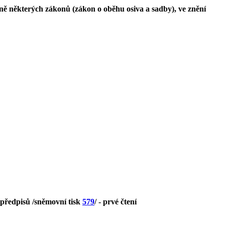
ně některých zákonů (zákon o oběhu osiva a sadby), ve znění
 předpisů /sněmovní tisk
579
/ - prvé čtení