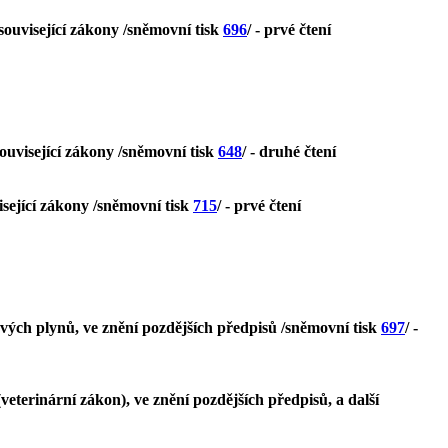
související zákony /sněmovní tisk
696
/ - prvé čtení
související zákony /sněmovní tisk
648
/ - druhé čtení
isející zákony /sněmovní tisk
715
/ - prvé čtení
ých plynů, ve znění pozdějších předpisů /sněmovní tisk
697
/ -
eterinární zákon), ve znění pozdějších předpisů, a další