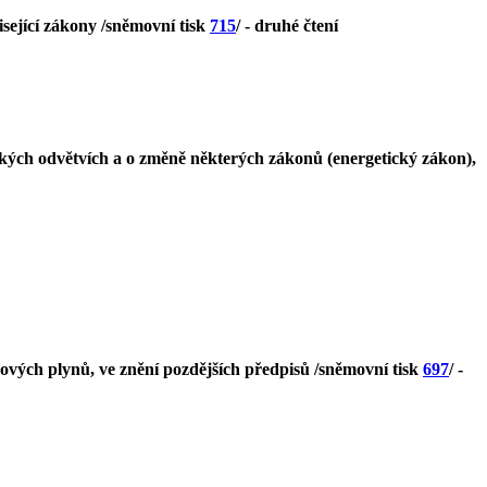
isející zákony /sněmovní tisk
715
/ - druhé čtení
ckých odvětvích a o změně některých zákonů (energetický zákon),
ových plynů, ve znění pozdějších předpisů /sněmovní tisk
697
/ -