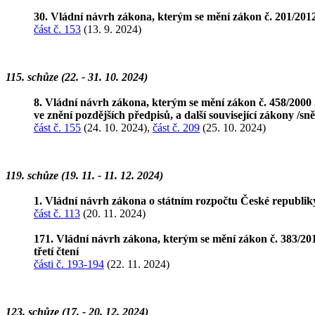
30. Vládní návrh zákona, kterým se mění zákon č. 201/2012 
část č. 153
(13. 9. 2024)
115. schůze (22. - 31. 10. 2024)
8. Vládní návrh zákona, kterým se mění zákon č. 458/2000
ve znění pozdějších předpisů, a další související zákony /s
část č. 155
(24. 10. 2024),
část č. 209
(25. 10. 2024)
119. schůze (19. 11. - 11. 12. 2024)
1. Vládní návrh zákona o státním rozpočtu České republik
část č. 113
(20. 11. 2024)
171. Vládní návrh zákona, kterým se mění zákon č. 383/20
třetí čtení
části č. 193-194
(22. 11. 2024)
123. schůze (17. - 20. 12. 2024)