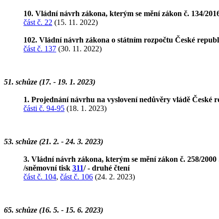
10. Vládní návrh zákona, kterým se mění zákon č. 134/2016
část č. 22
(15. 11. 2022)
102. Vládní návrh zákona o státním rozpočtu České republ
část č. 137
(30. 11. 2022)
51. schůze (17. - 19. 1. 2023)
1. Projednání návrhu na vyslovení nedůvěry vládě České r
části č. 94-95
(18. 1. 2023)
53. schůze (21. 2. - 24. 3. 2023)
3. Vládní návrh zákona, kterým se mění zákon č. 258/2000 S
/sněmovní tisk
311
/ - druhé čtení
část č. 104
,
část č. 106
(24. 2. 2023)
65. schůze (16. 5. - 15. 6. 2023)