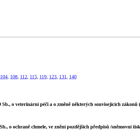
104
,
108
,
112
,
115
,
119
,
123
,
131
,
140
b., o veterinární péči a o změně některých souvisejících zákonů (v
Sb., o ochraně chmele, ve znění pozdějších předpisů /sněmovní tis