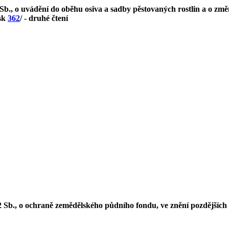
Sb., o uvádění do oběhu osiva a sadby pěstovaných rostlin a o změ
isk
362
/ - druhé čtení
2 Sb., o ochraně zemědělského půdního fondu, ve znění pozdějších