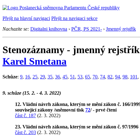
Přejít na hlavní navigaci
Přejít na navigaci sekce
Nachazite se:
Digitalni knihovna
›
PČR, PS 2021-
›
Jmenný rejstřík
Stenozáznamy - jmenný rejstřík
Karel Smetana
Schůze
:
9
,
16
,
25
,
29
,
35
,
36
,
45
,
51
,
53
,
65
,
70
,
74
,
82
,
94
,
98
,
101
,
9. schůze (15. 2. - 4. 3. 2022)
12. Vládní návrh zákona, kterým se mění zákon č. 166/1999 S
související zákony /sněmovní tisk
72
/ - prvé čtení
část č. 187
(2. 3. 2022)
23. Vládní návrh zákona, kterým se mění zákon č. 97/1996 
část č. 203
(2. 3. 2022)