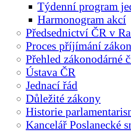
Týdenní program je
Harmonogram akcí
Předsednictví ČR v R
Proces příjímání záko
Přehled zákonodárné č
Ústava ČR
Jednací řád
Důležité zákony
Historie parlamentaris
Kancelář Poslanecké 