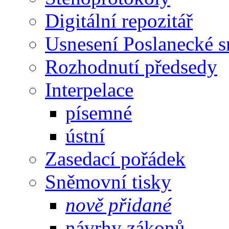
Digitální repozitář
Usnesení Poslanecké 
Rozhodnutí předsedy
Interpelace
písemné
ústní
Zasedací pořádek
Sněmovní tisky
nově přidané
návrhy zákonů