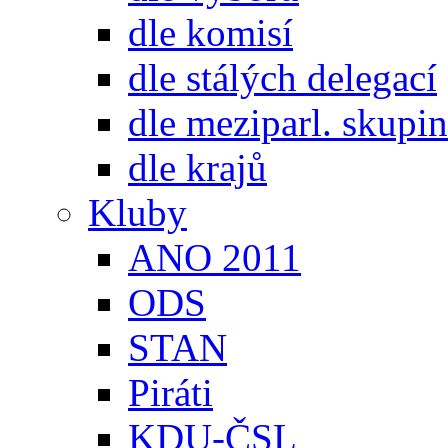
dle komisí
dle stálých delegací
dle meziparl. skupin
dle krajů
Kluby
ANO 2011
ODS
STAN
Piráti
KDU-ČSL