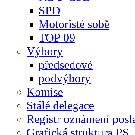
SPD
Motoristé sobě
TOP 09
Výbory
předsedové
podvýbory
Komise
Stálé delegace
Registr oznámení posl
Grafická struktura PS