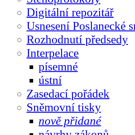
Digitální repozitář
Usnesení Poslanecké 
Rozhodnutí předsedy
Interpelace
písemné
ústní
Zasedací pořádek
Sněmovní tisky
nově přidané
návrhy zákonů