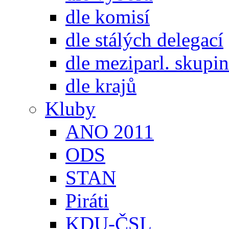
dle komisí
dle stálých delegací
dle meziparl. skupin
dle krajů
Kluby
ANO 2011
ODS
STAN
Piráti
KDU-ČSL