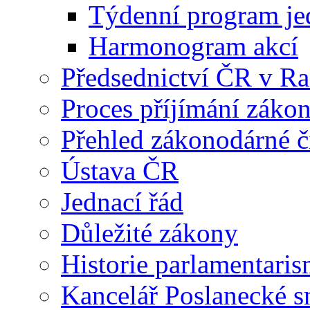
Týdenní program je
Harmonogram akcí
Předsednictví ČR v R
Proces příjímání záko
Přehled zákonodárné č
Ústava ČR
Jednací řád
Důležité zákony
Historie parlamentaris
Kancelář Poslanecké 