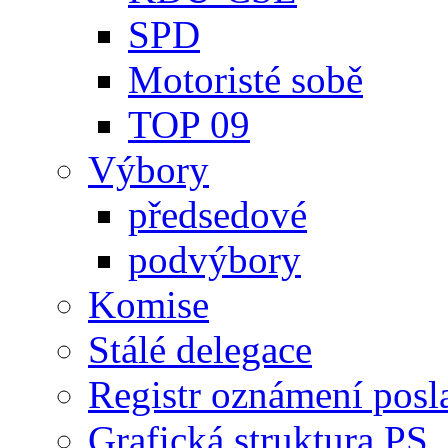
SPD
Motoristé sobě
TOP 09
Výbory
předsedové
podvýbory
Komise
Stálé delegace
Registr oznámení posl
Grafická struktura PS