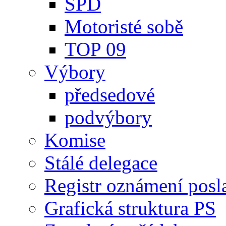
SPD
Motoristé sobě
TOP 09
Výbory
předsedové
podvýbory
Komise
Stálé delegace
Registr oznámení posl
Grafická struktura PS