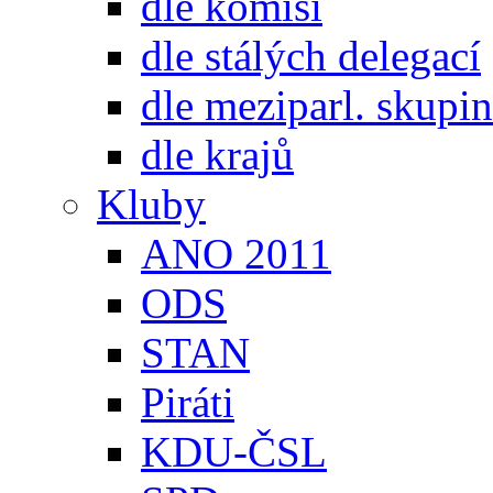
dle komisí
dle stálých delegací
dle meziparl. skupin
dle krajů
Kluby
ANO 2011
ODS
STAN
Piráti
KDU-ČSL