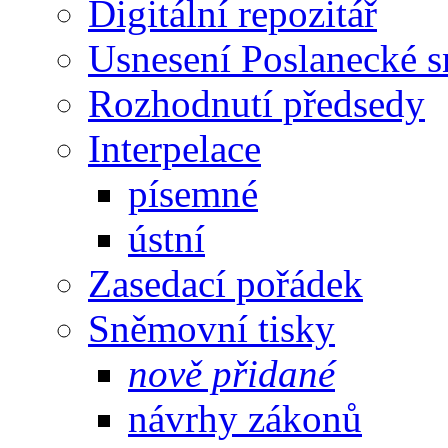
Digitální repozitář
Usnesení Poslanecké 
Rozhodnutí předsedy
Interpelace
písemné
ústní
Zasedací pořádek
Sněmovní tisky
nově přidané
návrhy zákonů