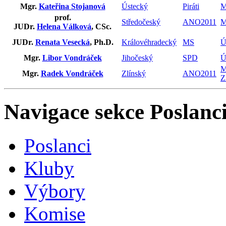
Mgr.
Kateřina Stojanová
Ústecký
Piráti
M
prof.
Středočeský
ANO2011
M
JUDr.
Helena Válková
, CSc.
JUDr.
Renata Vesecká
, Ph.D.
Královéhradecký
MS
Ú
Mgr.
Libor Vondráček
Jihočeský
SPD
Ú
M
Mgr.
Radek Vondráček
Zlínský
ANO2011
Z
Navigace sekce
Poslanci
Poslanci
Kluby
Výbory
Komise