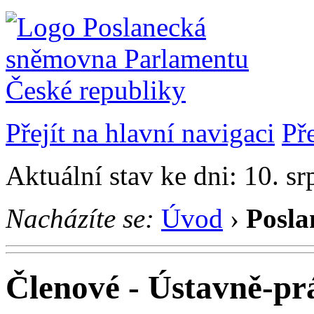
Přejít na hlavní navigaci
Př
Aktuální stav ke dni: 10. s
Nacházíte se:
Úvod
›
Posla
Členové - Ústavně-pr