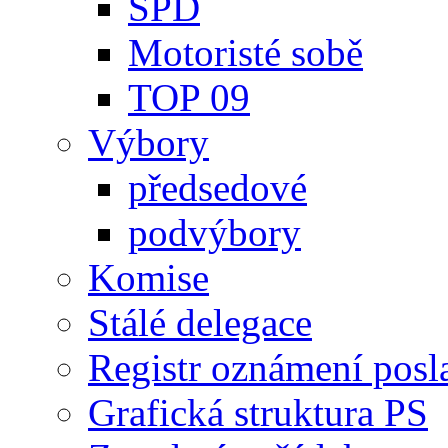
SPD
Motoristé sobě
TOP 09
Výbory
předsedové
podvýbory
Komise
Stálé delegace
Registr oznámení posl
Grafická struktura PS