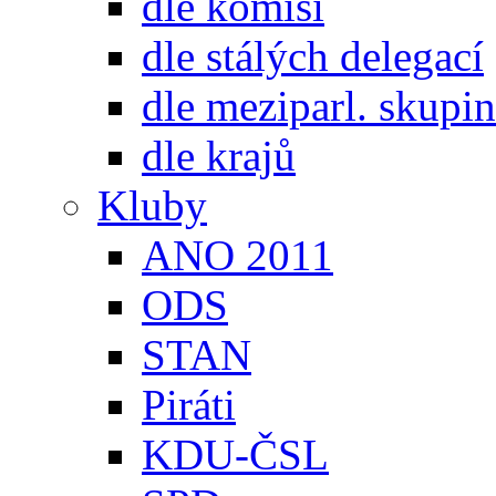
dle komisí
dle stálých delegací
dle meziparl. skupin
dle krajů
Kluby
ANO 2011
ODS
STAN
Piráti
KDU-ČSL