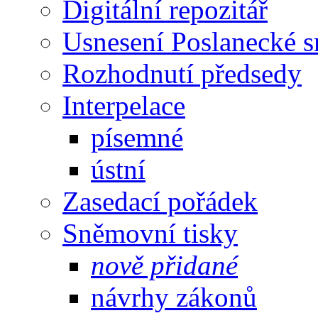
Digitální repozitář
Usnesení Poslanecké 
Rozhodnutí předsedy
Interpelace
písemné
ústní
Zasedací pořádek
Sněmovní tisky
nově přidané
návrhy zákonů