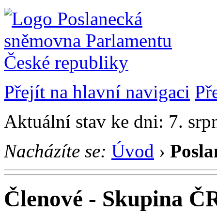
Přejít na hlavní navigaci
Př
Aktuální stav ke dni: 7. sr
Nacházíte se:
Úvod
›
Posla
Členové - Skupina Č