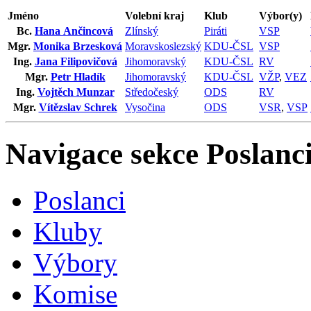
Jméno
Volební kraj
Klub
Výbor(y)
Bc.
Hana Ančincová
Zlínský
Piráti
VSP
Mgr.
Monika Brzesková
Moravskoslezský
KDU-ČSL
VSP
Ing.
Jana Filipovičová
Jihomoravský
KDU-ČSL
RV
Mgr.
Petr Hladík
Jihomoravský
KDU-ČSL
VŽP
,
VEZ
Ing.
Vojtěch Munzar
Středočeský
ODS
RV
Mgr.
Vítězslav Schrek
Vysočina
ODS
VSR
,
VSP
Navigace sekce
Poslanci
Poslanci
Kluby
Výbory
Komise