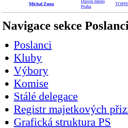
Hlavní město
Michal Zuna
TOP0
Praha
Navigace sekce
Poslanci
Poslanci
Kluby
Výbory
Komise
Stálé delegace
Registr majetkových přiz
Grafická struktura PS