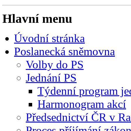
Hlavní menu
Úvodní stránka
Poslanecká sněmovna
Volby do PS
Jednání PS
Týdenní program je
Harmonogram akcí
Předsednictví ČR v R
Proces příjímání záko