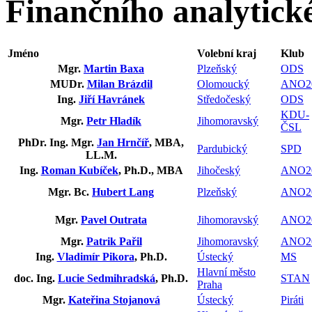
Finančního analytick
Jméno
Volební kraj
Klub
Mgr.
Martin Baxa
Plzeňský
ODS
MUDr.
Milan Brázdil
Olomoucký
ANO2
Ing.
Jiří Havránek
Středočeský
ODS
KDU-
Mgr.
Petr Hladík
Jihomoravský
ČSL
PhDr. Ing. Mgr.
Jan Hrnčíř
, MBA,
Pardubický
SPD
LL.M.
Ing.
Roman Kubíček
, Ph.D., MBA
Jihočeský
ANO2
Mgr. Bc.
Hubert Lang
Plzeňský
ANO2
Mgr.
Pavel Outrata
Jihomoravský
ANO2
Mgr.
Patrik Pařil
Jihomoravský
ANO2
Ing.
Vladimír Pikora
, Ph.D.
Ústecký
MS
Hlavní město
doc. Ing.
Lucie Sedmihradská
, Ph.D.
STAN
Praha
Mgr.
Kateřina Stojanová
Ústecký
Piráti