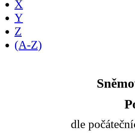
X
Y
Z
(A-Z)
Sněmo
P
dle počátečn