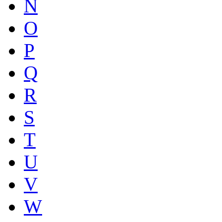
N
O
P
Q
R
S
T
U
V
W