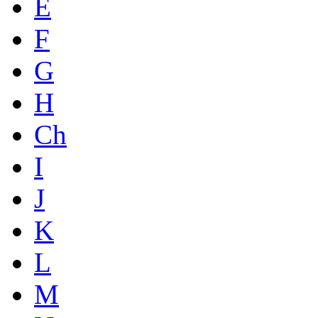
E
F
G
H
Ch
I
J
K
L
M