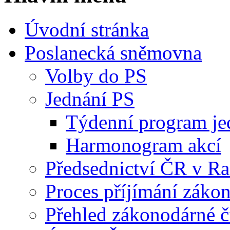
Úvodní stránka
Poslanecká sněmovna
Volby do PS
Jednání PS
Týdenní program je
Harmonogram akcí
Předsednictví ČR v R
Proces příjímání záko
Přehled zákonodárné č