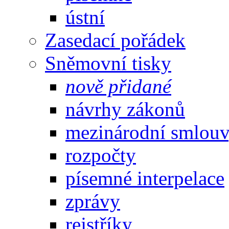
ústní
Zasedací pořádek
Sněmovní tisky
nově přidané
návrhy zákonů
mezinárodní smlou
rozpočty
písemné interpelace
zprávy
rejstříky