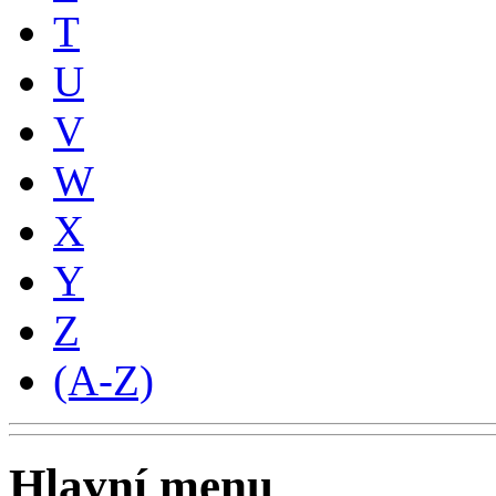
T
U
V
W
X
Y
Z
(A-Z)
Hlavní menu