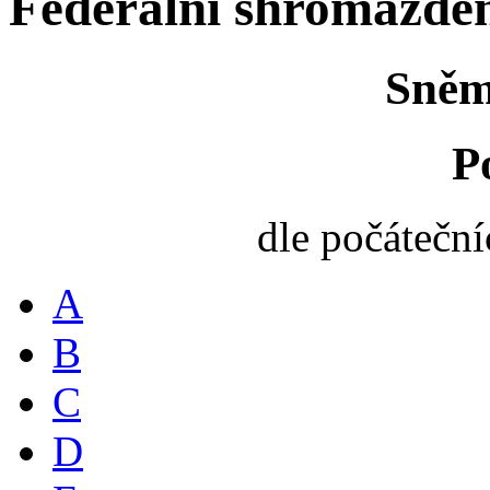
Federální shromáždě
Sněm
P
dle počátečn
A
B
C
D