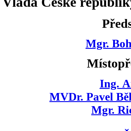
Vláda České republik
Před
Mgr. Boh
Místopř
Ing. A
MVDr. Pavel Bě
Mgr. Ri