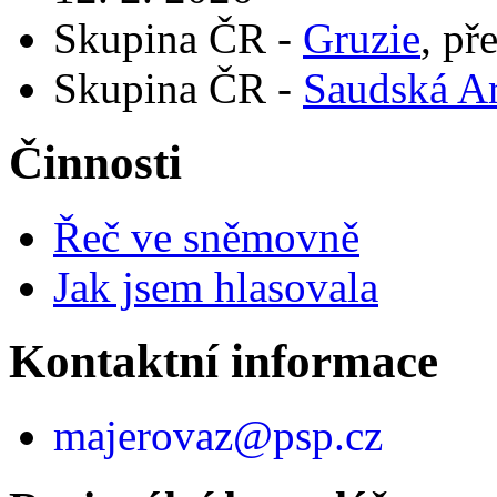
Skupina ČR -
Gruzie
, př
Skupina ČR -
Saudská Ar
Činnosti
Řeč ve sněmovně
Jak jsem hlasovala
Kontaktní informace
majerovaz@psp.cz