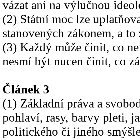
vázat ani na výlučnou ideol
(2) Státní moc lze uplatňov
stanovených zákonem, a to 
(3) Každý může činit, co n
nesmí být nucen činit, co z
Článek 3
(1) Základní práva a svobod
pohlaví, rasy, barvy pleti, j
politického či jiného smýšl