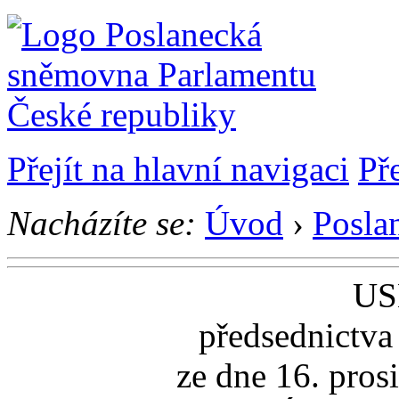
Přejít na hlavní navigaci
Př
Nacházíte se:
Úvod
›
Posla
US
předsednictva
ze dne 16. pros