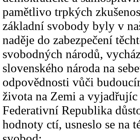
pamětlivo trpkých zkušenost
základní svobody byly v naš
naděje do zabezpečení těch
svobodných národů, vycháze
slovenského národa na sebeu
odpovědnosti vůči budoucí
života na Zemi a vyjadřujíc
Federativní Republika důstoj
hodnoty ctí, usneslo se na t
svobod: