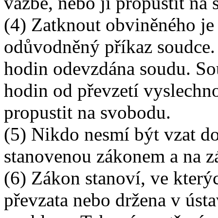
vazbě, nebo ji propustit na
(4) Zatknout obviněného j
odůvodněný příkaz soudce.
hodin odevzdána soudu. So
hodin od převzetí vyslechn
propustit na svobodu.
(5) Nikdo nesmí být vzat d
stanovenou zákonem a na z
(6) Zákon stanoví, ve kter
převzata nebo držena v ústa