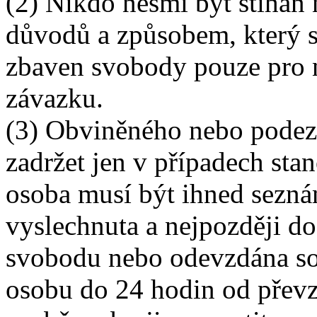
(2) Nikdo nesmí být stíhán
důvodů a způsobem, který s
zbaven svobody pouze pro 
závazku.
(3) Obviněného nebo podezř
zadržet jen v případech st
osoba musí být ihned sezná
vyslechnuta a nejpozději d
svobodu nebo odevzdána s
osobu do 24 hodin od převz