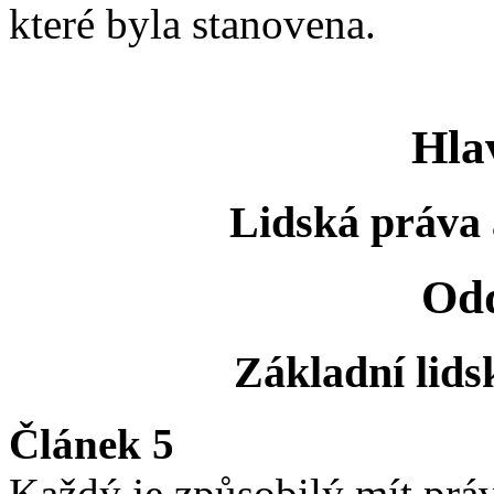
které byla stanovena.
Hla
Lidská práva 
Odd
Základní lids
Článek 5
Každý je způsobilý mít prá