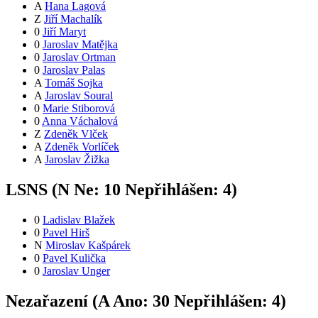
A
Hana Lagová
Z
Jiří Machalík
0
Jiří Maryt
0
Jaroslav Matějka
0
Jaroslav Ortman
0
Jaroslav Palas
A
Tomáš Sojka
A
Jaroslav Soural
0
Marie Stiborová
0
Anna Váchalová
Z
Zdeněk Vlček
A
Zdeněk Vorlíček
A
Jaroslav Žižka
LSNS (
N
Ne:
1
0
Nepřihlášen:
4
)
0
Ladislav Blažek
0
Pavel Hirš
N
Miroslav Kašpárek
0
Pavel Kulička
0
Jaroslav Unger
Nezařazení (
A
Ano:
3
0
Nepřihlášen:
4
)