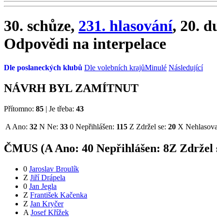
30. schůze,
231. hlasování
, 20. 
Odpovědi na interpelace
Dle poslaneckých klubů
Dle volebních krajů
Minulé
Následující
NÁVRH BYL ZAMÍTNUT
Přítomno:
85
|
Je třeba:
43
A
Ano:
32
N
Ne:
33
0
Nepřihlášen:
115
Z
Zdržel se:
20
X
Nehlasova
ČMUS (
A
Ano:
4
0
Nepřihlášen:
8
Z
Zdržel 
0
Jaroslav Broulík
Z
Jiří Drápela
0
Jan Jegla
Z
František Kačenka
Z
Jan Kryčer
A
Josef Křížek