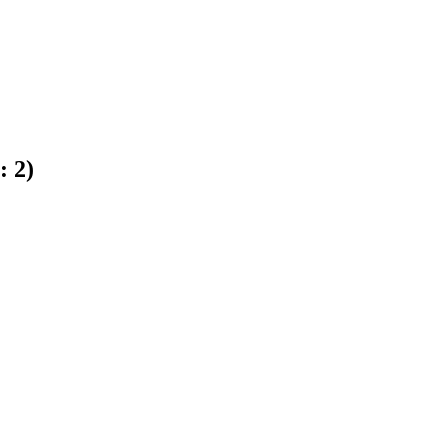
e:
2
)