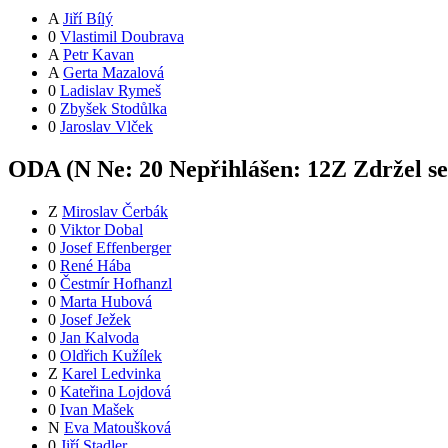
A
Jiří Bílý
0
Vlastimil Doubrava
A
Petr Kavan
A
Gerta Mazalová
0
Ladislav Rymeš
0
Zbyšek Stodůlka
0
Jaroslav Vlček
ODA (
N
Ne:
2
0
Nepřihlášen:
12
Z
Zdržel s
Z
Miroslav Čerbák
0
Viktor Dobal
0
Josef Effenberger
0
René Hába
0
Čestmír Hofhanzl
0
Marta Hubová
0
Josef Ježek
0
Jan Kalvoda
0
Oldřich Kužílek
Z
Karel Ledvinka
0
Kateřina Lojdová
0
Ivan Mašek
N
Eva Matoušková
0
Jiří Stadler