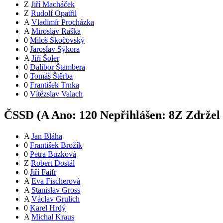
Z
Jiří Macháček
Z
Rudolf Opatřil
A
Vladimír Procházka
A
Miroslav Raška
0
Miloš Skočovský
0
Jaroslav Sýkora
A
Jiří Šoler
0
Dalibor Štambera
0
Tomáš Štěrba
0
František Trnka
0
Vítězslav Valach
ČSSD (
A
Ano:
12
0
Nepřihlášen:
8
Z
Zdržel 
A
Jan Bláha
0
František Brožík
0
Petra Buzková
Z
Robert Dostál
0
Jiří Faifr
A
Eva Fischerová
A
Stanislav Gross
A
Václav Grulich
0
Karel Hrdý
A
Michal Kraus