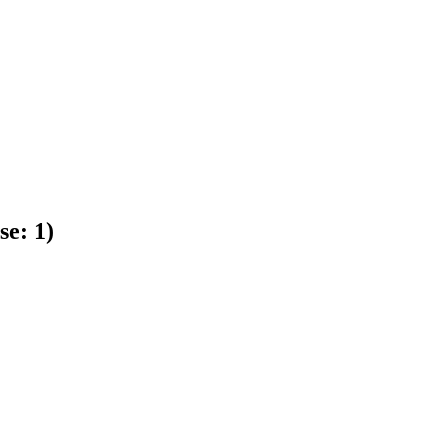
se:
1
)