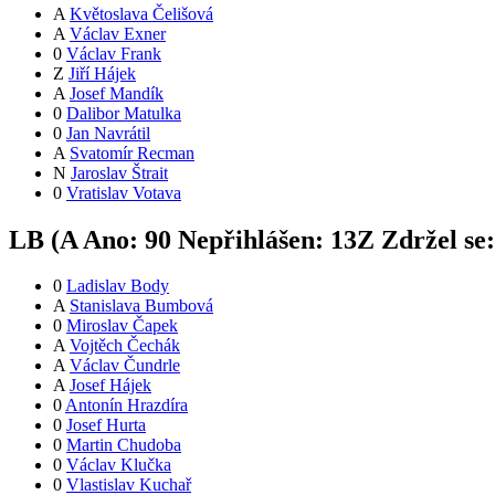
A
Květoslava Čelišová
A
Václav Exner
0
Václav Frank
Z
Jiří Hájek
A
Josef Mandík
0
Dalibor Matulka
0
Jan Navrátil
A
Svatomír Recman
N
Jaroslav Štrait
0
Vratislav Votava
LB (
A
Ano:
9
0
Nepřihlášen:
13
Z
Zdržel se
0
Ladislav Body
A
Stanislava Bumbová
0
Miroslav Čapek
A
Vojtěch Čechák
A
Václav Čundrle
A
Josef Hájek
0
Antonín Hrazdíra
0
Josef Hurta
0
Martin Chudoba
0
Václav Klučka
0
Vlastislav Kuchař