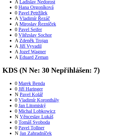
A
Ladislav Nedorost
0
Hana Orgoníková
0
Pavel Petržílek
A
Vladimír Řezáč
A
Miroslav Řezníček
0
Pavel Seifer
0
Vítězslav Sochor
A
Zdeněk Trojan
A
Jiří Vyvadil
A
Jozef Wagner
A
Eduard Zeman
KDS (
N
Ne:
3
0
Nepřihlášen:
7
)
0
Marek Benda
0
Jiří Haringer
N
Pavel Kolář
0
Vladimír Koronthály
0
Jan Litomiský
0
Michal Lobkowicz
N
Věnceslav Lukáš
0
Tomáš Svoboda
0
Pavel Tollner
N
Jan Zahradníček