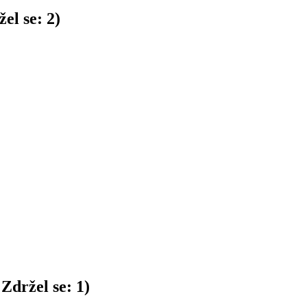
el se:
2
)
Zdržel se:
1
)