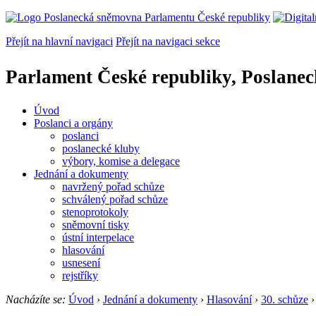
Přejít na hlavní navigaci
Přejít na navigaci sekce
Parlament České republiky, Poslane
Úvod
Poslanci a orgány
poslanci
poslanecké kluby
výbory, komise a delegace
Jednání a dokumenty
navržený pořad schůze
schválený pořad schůze
stenoprotokoly
sněmovní tisky
ústní interpelace
hlasování
usnesení
rejstříky
Nacházíte se:
Úvod
›
Jednání a dokumenty
›
Hlasování
›
30. schůze
›