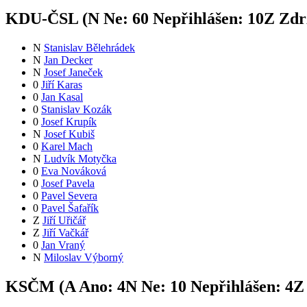
KDU-ČSL (
N
Ne:
6
0
Nepřihlášen:
10
Z
Zdrž
N
Stanislav Bělehrádek
N
Jan Decker
N
Josef Janeček
0
Jiří Karas
0
Jan Kasal
0
Stanislav Kozák
0
Josef Krupík
N
Josef Kubiš
0
Karel Mach
N
Ludvík Motyčka
0
Eva Nováková
0
Josef Pavela
0
Pavel Severa
0
Pavel Šafařík
Z
Jiří Uřičář
Z
Jiří Vačkář
0
Jan Vraný
N
Miloslav Výborný
KSČM (
A
Ano:
4
N
Ne:
1
0
Nepřihlášen:
4
Z