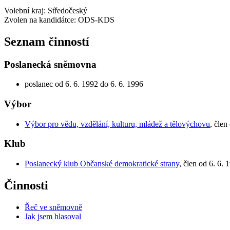
Volební kraj: Středočeský
Zvolen na kandidátce: ODS-KDS
Seznam činností
Poslanecká sněmovna
poslanec od 6. 6. 1992 do 6. 6. 1996
Výbor
Výbor pro vědu, vzdělání, kulturu, mládež a tělovýchovu
, člen
Klub
Poslanecký klub Občanské demokratické strany
, člen od 6. 6. 
Činnosti
Řeč ve sněmovně
Jak jsem hlasoval