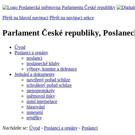
Přejít na hlavní navigaci
Přejít na navigaci sekce
Parlament České republiky, Poslane
Úvod
Poslanci a orgány
poslanci
poslanecké kluby
výbory, komise a delegace
Jednání a dokumenty
navržený pořad schůze
schválený pořad schůze
stenoprotokoly
sněmovní tisky
ústní interpelace
hlasování
usnesení
rejstříky
Nacházíte se:
Úvod
›
Poslanci a orgány
›
Poslanci