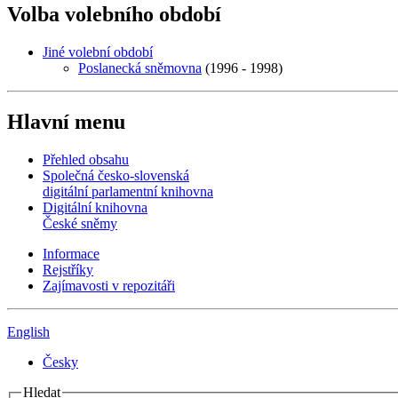
Volba volebního období
Jiné volební období
Poslanecká sněmovna
(1996 - 1998)
Hlavní menu
Přehled obsahu
Společná česko-slovenská
digitální parlamentní knihovna
Digitální knihovna
České sněmy
Informace
Rejstříky
Zajímavosti v repozitáři
English
Česky
Hledat