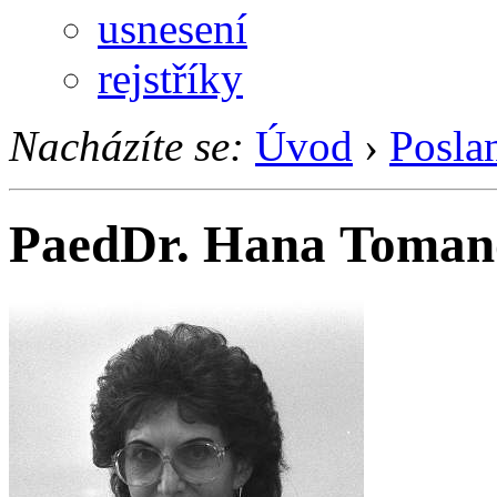
usnesení
rejstříky
Nacházíte se:
Úvod
›
Posla
PaedDr. Hana Toman