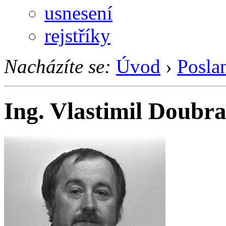
usnesení
rejstříky
Nacházíte se:
Úvod
›
Posla
Ing. Vlastimil Doubr