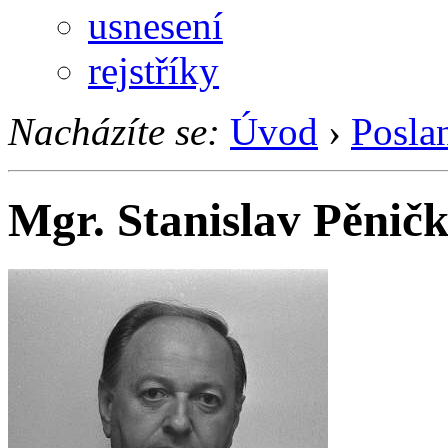
usnesení
rejstříky
Nacházíte se:
Úvod
›
Posla
Mgr. Stanislav Pěnič