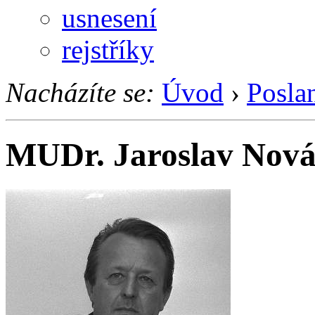
usnesení
rejstříky
Nacházíte se:
Úvod
›
Posla
MUDr. Jaroslav Nov