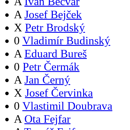
A
Ivan Bečvář
A
Josef Bejček
X
Petr Brodský
0
Vladimír Budinský
A
Eduard Bureš
0
Petr Čermák
A
Jan Černý
X
Josef Červinka
0
Vlastimil Doubrava
A
Ota Fejfar