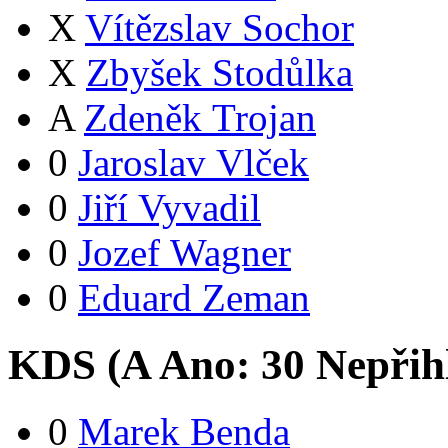
X
Vítězslav Sochor
X
Zbyšek Stodůlka
A
Zdeněk Trojan
0
Jaroslav Vlček
0
Jiří Vyvadil
0
Jozef Wagner
0
Eduard Zeman
KDS (
A
Ano:
3
0
Nepřih
0
Marek Benda