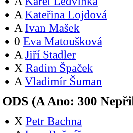
A
Karel Ledvinka
A
Kateřina Lojdová
A
Ivan Mašek
0
Eva Matoušková
A
Jiří Stadler
X
Radim Špaček
A
Vladimír Šuman
ODS (
A
Ano:
30
0
Nepři
X
Petr Bachna