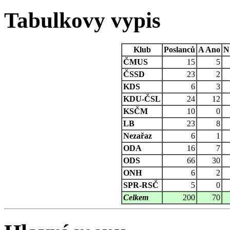
Tabulkovy vypis
Klub
Poslanců
A
Ano
N
ČMUS
15
5
ČSSD
23
2
KDS
6
3
KDU-ČSL
24
12
KSČM
10
0
LB
23
8
Nezařaz
6
1
ODA
16
7
ODS
66
30
ONH
6
2
SPR-RSČ
5
0
Celkem
200
70