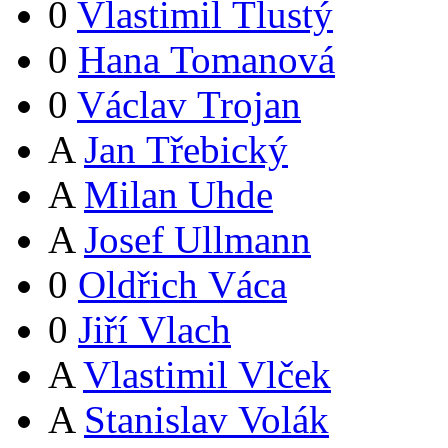
0
Vlastimil Tlustý
0
Hana Tomanová
0
Václav Trojan
A
Jan Třebický
A
Milan Uhde
A
Josef Ullmann
0
Oldřich Váca
0
Jiří Vlach
A
Vlastimil Vlček
A
Stanislav Volák