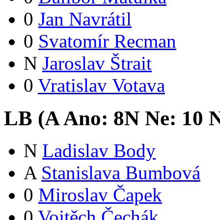
0
Jan Navrátil
0
Svatomír Recman
N
Jaroslav Štrait
0
Vratislav Votava
LB (
A
Ano:
8
N
Ne:
1
0
N
N
Ladislav Body
A
Stanislava Bumbová
0
Miroslav Čapek
0
Vojtěch Čechák