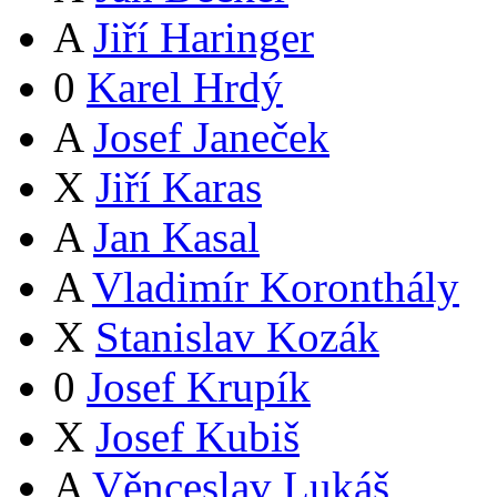
A
Jiří Haringer
0
Karel Hrdý
A
Josef Janeček
X
Jiří Karas
A
Jan Kasal
A
Vladimír Koronthály
X
Stanislav Kozák
0
Josef Krupík
X
Josef Kubiš
A
Věnceslav Lukáš