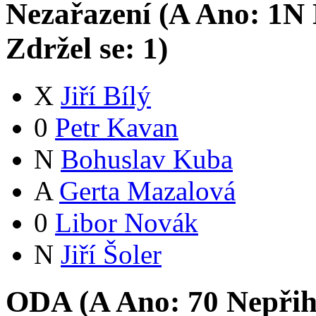
Nezařazení (
A
Ano:
1
N
Zdržel se:
1
)
X
Jiří Bílý
0
Petr Kavan
N
Bohuslav Kuba
A
Gerta Mazalová
0
Libor Novák
N
Jiří Šoler
ODA (
A
Ano:
7
0
Nepřih