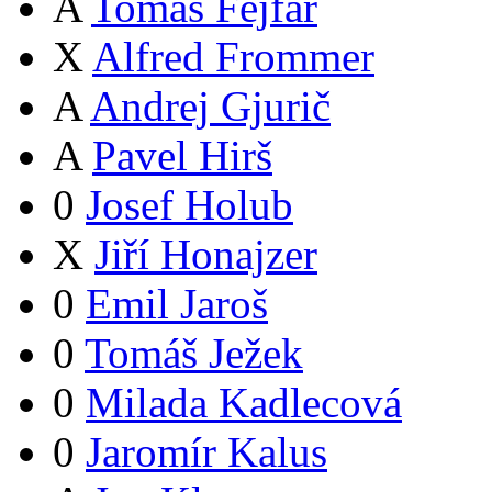
A
Tomáš Fejfar
X
Alfred Frommer
A
Andrej Gjurič
A
Pavel Hirš
0
Josef Holub
X
Jiří Honajzer
0
Emil Jaroš
0
Tomáš Ježek
0
Milada Kadlecová
0
Jaromír Kalus