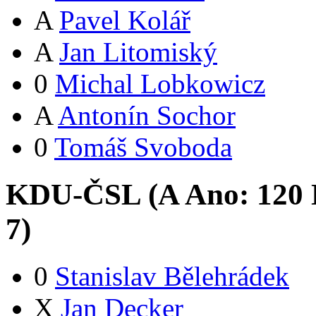
A
Pavel Kolář
A
Jan Litomiský
0
Michal Lobkowicz
A
Antonín Sochor
0
Tomáš Svoboda
KDU-ČSL (
A
Ano:
12
0
7
)
0
Stanislav Bělehrádek
X
Jan Decker