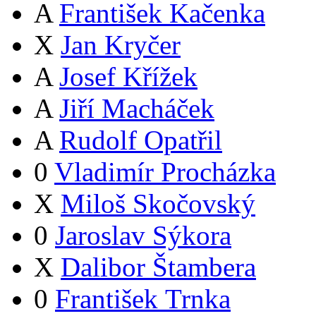
A
František Kačenka
X
Jan Kryčer
A
Josef Křížek
A
Jiří Macháček
A
Rudolf Opatřil
0
Vladimír Procházka
X
Miloš Skočovský
0
Jaroslav Sýkora
X
Dalibor Štambera
0
František Trnka