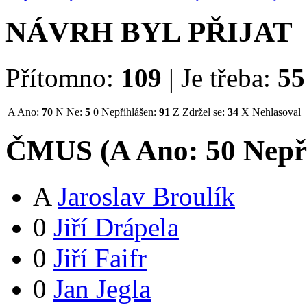
NÁVRH BYL PŘIJAT
Přítomno:
109
|
Je třeba:
55
A
Ano:
70
N
Ne:
5
0
Nepřihlášen:
91
Z
Zdržel se:
34
X
Nehlasoval
ČMUS (
A
Ano:
5
0
Nepř
A
Jaroslav Broulík
0
Jiří Drápela
0
Jiří Faifr
0
Jan Jegla