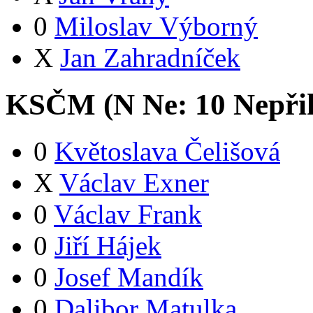
0
Miloslav Výborný
X
Jan Zahradníček
KSČM (
N
Ne:
1
0
Nepři
0
Květoslava Čelišová
X
Václav Exner
0
Václav Frank
0
Jiří Hájek
0
Josef Mandík
0
Dalibor Matulka