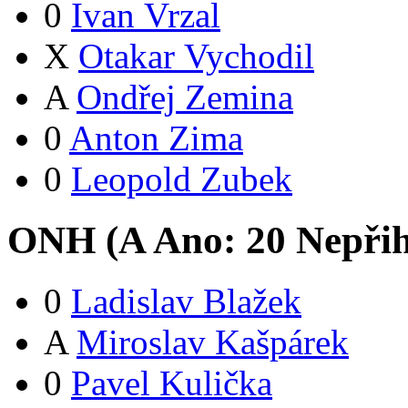
0
Ivan Vrzal
X
Otakar Vychodil
A
Ondřej Zemina
0
Anton Zima
0
Leopold Zubek
ONH (
A
Ano:
2
0
Nepřih
0
Ladislav Blažek
A
Miroslav Kašpárek
0
Pavel Kulička