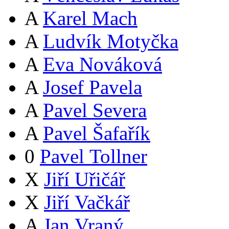
A
Karel Mach
A
Ludvík Motyčka
A
Eva Nováková
A
Josef Pavela
A
Pavel Severa
A
Pavel Šafařík
0
Pavel Tollner
X
Jiří Uřičář
X
Jiří Vačkář
A
Jan Vraný