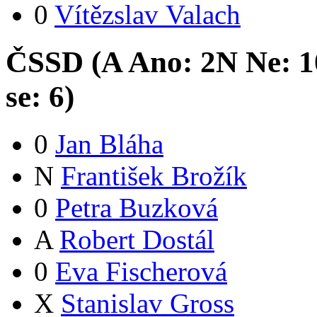
0
Vítězslav Valach
ČSSD (
A
Ano:
2
N
Ne:
1
se:
6
)
0
Jan Bláha
N
František Brožík
0
Petra Buzková
A
Robert Dostál
0
Eva Fischerová
X
Stanislav Gross