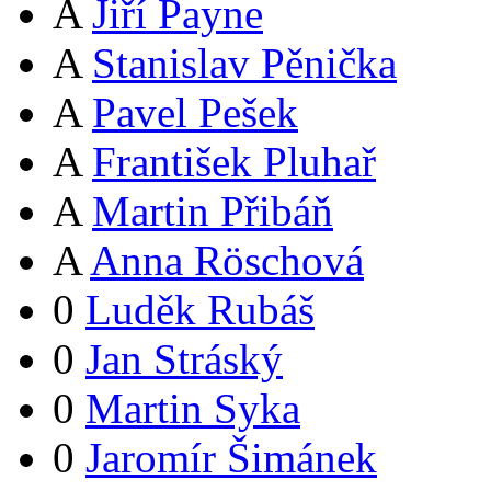
A
Jiří Payne
A
Stanislav Pěnička
A
Pavel Pešek
A
František Pluhař
A
Martin Přibáň
A
Anna Röschová
0
Luděk Rubáš
0
Jan Stráský
0
Martin Syka
0
Jaromír Šimánek