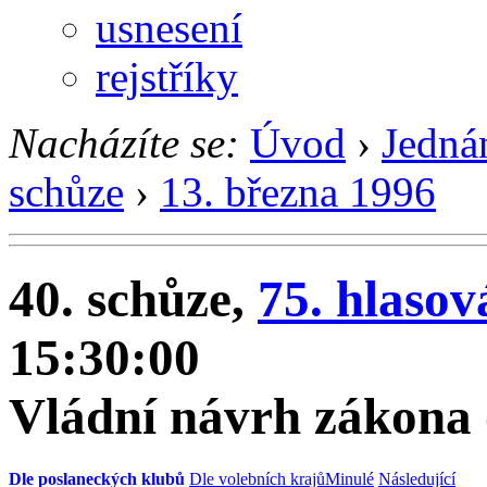
usnesení
rejstříky
Nacházíte se:
Úvod
›
Jedná
schůze
›
13. března 1996
40. schůze,
75. hlasov
15:30:00
Vládní návrh zákona 
Dle poslaneckých klubů
Dle volebních krajů
Minulé
Následující