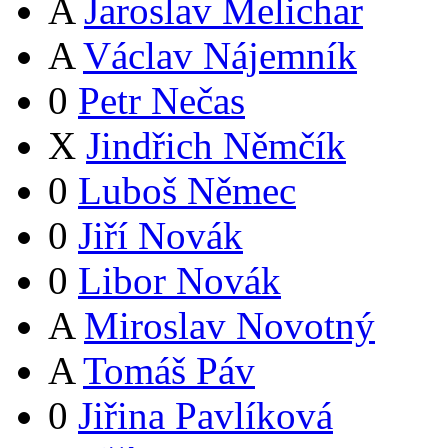
A
Jaroslav Melichar
A
Václav Nájemník
0
Petr Nečas
X
Jindřich Němčík
0
Luboš Němec
0
Jiří Novák
0
Libor Novák
A
Miroslav Novotný
A
Tomáš Páv
0
Jiřina Pavlíková