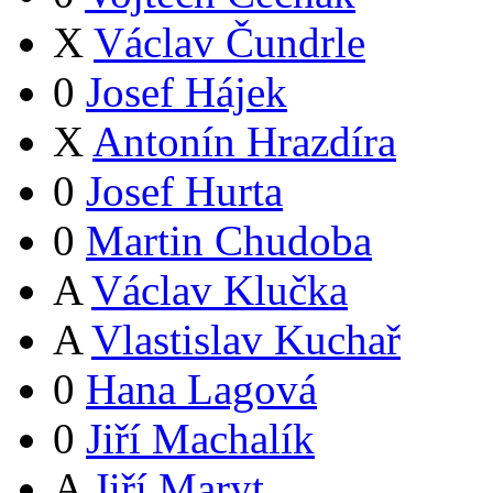
X
Václav Čundrle
0
Josef Hájek
X
Antonín Hrazdíra
0
Josef Hurta
0
Martin Chudoba
A
Václav Klučka
A
Vlastislav Kuchař
0
Hana Lagová
0
Jiří Machalík
A
Jiří Maryt