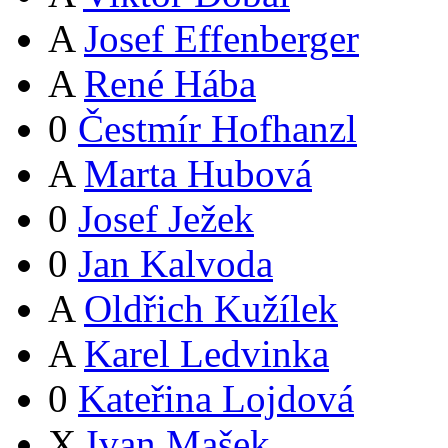
A
Josef Effenberger
A
René Hába
0
Čestmír Hofhanzl
A
Marta Hubová
0
Josef Ježek
0
Jan Kalvoda
A
Oldřich Kužílek
A
Karel Ledvinka
0
Kateřina Lojdová
X
Ivan Mašek