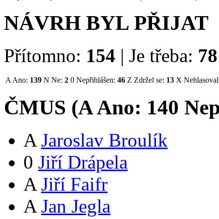
NÁVRH BYL PŘIJAT
Přítomno:
154
|
Je třeba:
78
A
Ano:
139
N
Ne:
2
0
Nepřihlášen:
46
Z
Zdržel se:
13
X
Nehlasoval
ČMUS (
A
Ano:
14
0
Nep
A
Jaroslav Broulík
0
Jiří Drápela
A
Jiří Faifr
A
Jan Jegla