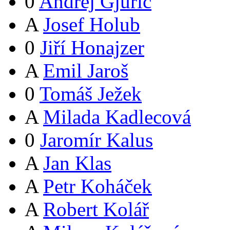
0
Andrej Gjurič
A
Josef Holub
0
Jiří Honajzer
A
Emil Jaroš
0
Tomáš Ježek
A
Milada Kadlecová
0
Jaromír Kalus
A
Jan Klas
A
Petr Koháček
A
Robert Kolář