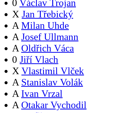
0
Václav Trojan
X
Jan Třebický
A
Milan Uhde
A
Josef Ullmann
A
Oldřich Váca
0
Jiří Vlach
X
Vlastimil Vlček
A
Stanislav Volák
A
Ivan Vrzal
A
Otakar Vychodil