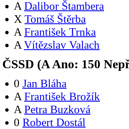
A
Dalibor Štambera
X
Tomáš Štěrba
A
František Trnka
A
Vítězslav Valach
ČSSD (
A
Ano:
15
0
Nepř
0
Jan Bláha
A
František Brožík
A
Petra Buzková
0
Robert Dostál