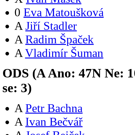
0
Eva Matoušková
A
Jiří Stadler
A
Radim Špaček
A
Vladimír Šuman
ODS (
A
Ano:
47
N
Ne:
1
se:
3
)
A
Petr Bachna
A
Ivan Bečvář