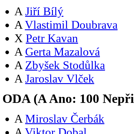
A
Jiří Bílý
A
Vlastimil Doubrava
X
Petr Kavan
A
Gerta Mazalová
A
Zbyšek Stodůlka
A
Jaroslav Vlček
ODA (
A
Ano:
10
0
Nepři
A
Miroslav Čerbák
A
Viktor Dobal