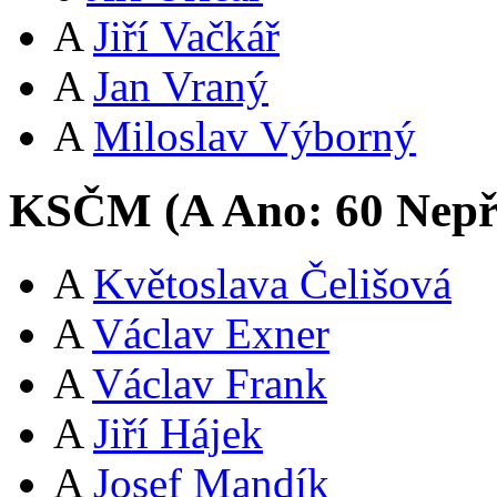
A
Jiří Vačkář
A
Jan Vraný
A
Miloslav Výborný
KSČM (
A
Ano:
6
0
Nepř
A
Květoslava Čelišová
A
Václav Exner
A
Václav Frank
A
Jiří Hájek
A
Josef Mandík