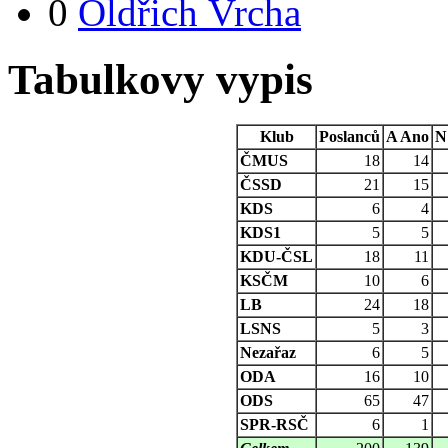
0
Oldřich Vrcha
Tabulkovy vypis
Klub
Poslanců
A
Ano
N
ČMUS
18
14
ČSSD
21
15
KDS
6
4
KDS1
5
5
KDU-ČSL
18
11
KSČM
10
6
LB
24
18
LSNS
5
3
Nezařaz
6
5
ODA
16
10
ODS
65
47
SPR-RSČ
6
1