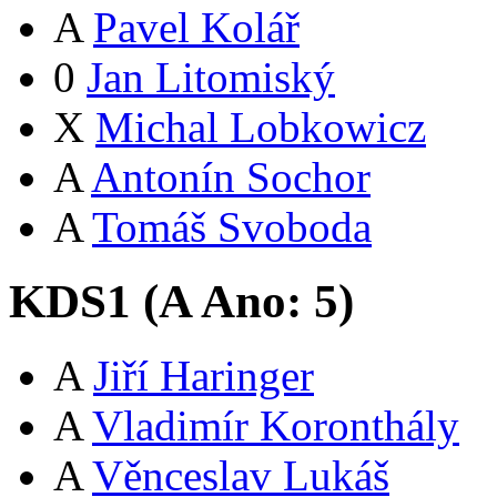
A
Pavel Kolář
0
Jan Litomiský
X
Michal Lobkowicz
A
Antonín Sochor
A
Tomáš Svoboda
KDS1 (
A
Ano:
5
)
A
Jiří Haringer
A
Vladimír Koronthály
A
Věnceslav Lukáš