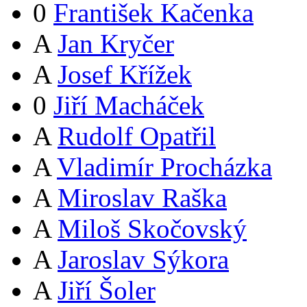
0
František Kačenka
A
Jan Kryčer
A
Josef Křížek
0
Jiří Macháček
A
Rudolf Opatřil
A
Vladimír Procházka
A
Miroslav Raška
A
Miloš Skočovský
A
Jaroslav Sýkora
A
Jiří Šoler