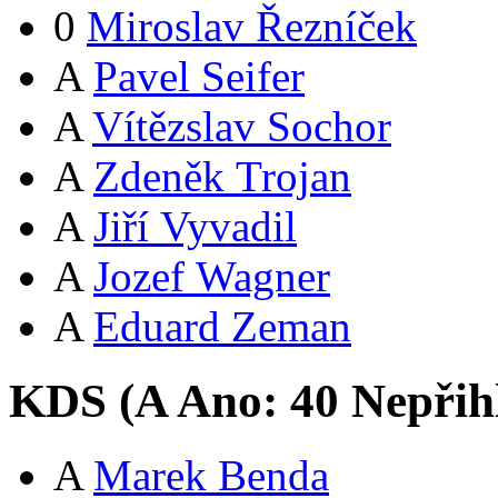
0
Miroslav Řezníček
A
Pavel Seifer
A
Vítězslav Sochor
A
Zdeněk Trojan
A
Jiří Vyvadil
A
Jozef Wagner
A
Eduard Zeman
KDS (
A
Ano:
4
0
Nepřih
A
Marek Benda