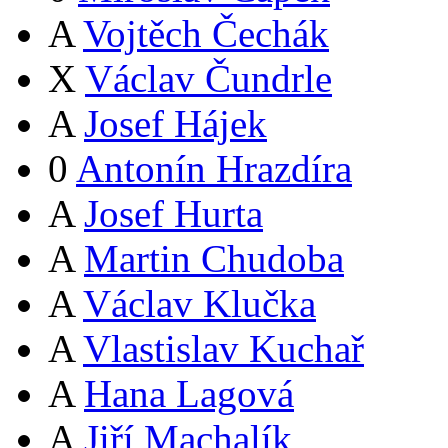
A
Vojtěch Čechák
X
Václav Čundrle
A
Josef Hájek
0
Antonín Hrazdíra
A
Josef Hurta
A
Martin Chudoba
A
Václav Klučka
A
Vlastislav Kuchař
A
Hana Lagová
A
Jiří Machalík