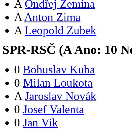
A
Ondřej Zemina
A
Anton Zima
A
Leopold Zubek
SPR-RSČ (
A
Ano:
1
0
Ne
0
Bohuslav Kuba
0
Milan Loukota
A
Jaroslav Novák
0
Josef Valenta
0
Jan Vik