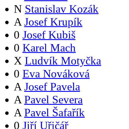
N
Stanislav Kozák
A
Josef Krupík
0
Josef Kubiš
0
Karel Mach
X
Ludvík Motyčka
0
Eva Nováková
A
Josef Pavela
A
Pavel Severa
A
Pavel Šafařík
0
Jiří Uřičář