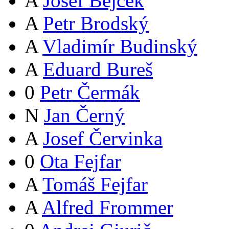
A
Josef Bejček
A
Petr Brodský
A
Vladimír Budinský
A
Eduard Bureš
0
Petr Čermák
N
Jan Černý
A
Josef Červinka
0
Ota Fejfar
A
Tomáš Fejfar
A
Alfred Frommer