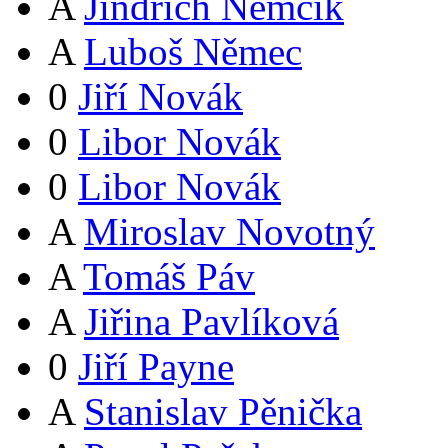
A
Jindřich Němčík
A
Luboš Němec
0
Jiří Novák
0
Libor Novák
0
Libor Novák
A
Miroslav Novotný
A
Tomáš Páv
A
Jiřina Pavlíková
0
Jiří Payne
A
Stanislav Pěnička