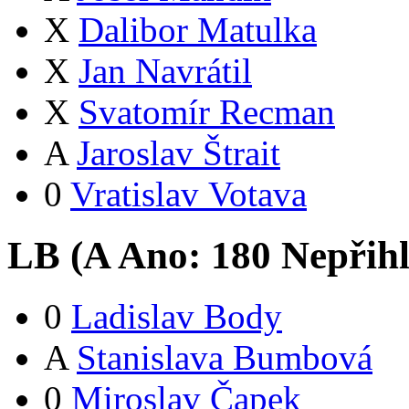
X
Dalibor Matulka
X
Jan Navrátil
X
Svatomír Recman
A
Jaroslav Štrait
0
Vratislav Votava
LB (
A
Ano:
18
0
Nepřih
0
Ladislav Body
A
Stanislava Bumbová
0
Miroslav Čapek