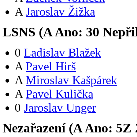
A
Jaroslav Žižka
LSNS (
A
Ano:
3
0
Nepři
0
Ladislav Blažek
A
Pavel Hirš
A
Miroslav Kašpárek
A
Pavel Kulička
0
Jaroslav Unger
Nezařazení (
A
Ano:
5
Z