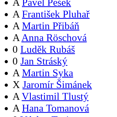
A
Pavel Pešek
A
František Pluhař
A
Martin Přibáň
A
Anna Röschová
0
Luděk Rubáš
0
Jan Stráský
A
Martin Syka
X
Jaromír Šimánek
A
Vlastimil Tlustý
A
Hana Tomanová