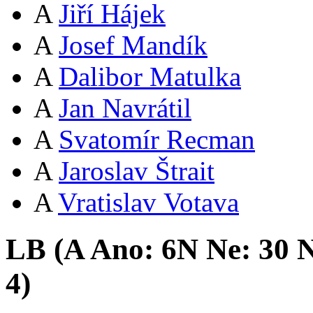
A
Jiří Hájek
A
Josef Mandík
A
Dalibor Matulka
A
Jan Navrátil
A
Svatomír Recman
A
Jaroslav Štrait
A
Vratislav Votava
LB (
A
Ano:
6
N
Ne:
3
0
N
4
)