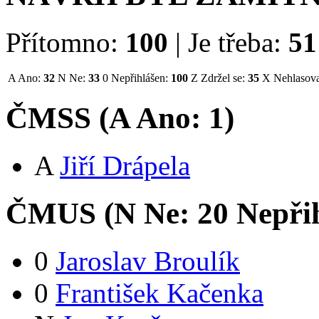
Přítomno:
100
|
Je třeba:
51
A
Ano:
32
N
Ne:
33
0
Nepřihlášen:
100
Z
Zdržel se:
35
X
Nehlasova
ČMSS (
A
Ano:
1
)
A
Jiří Drápela
ČMUS (
N
Ne:
2
0
Nepři
0
Jaroslav Broulík
0
František Kačenka