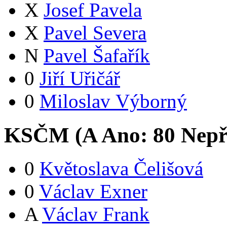
X
Josef Pavela
X
Pavel Severa
N
Pavel Šafařík
0
Jiří Uřičář
0
Miloslav Výborný
KSČM (
A
Ano:
8
0
Nepř
0
Květoslava Čelišová
0
Václav Exner
A
Václav Frank