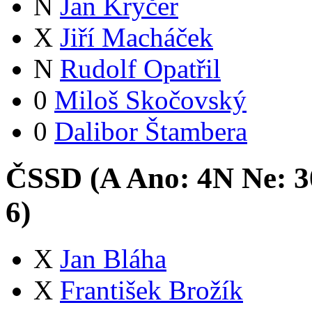
N
Jan Kryčer
X
Jiří Macháček
N
Rudolf Opatřil
0
Miloš Skočovský
0
Dalibor Štambera
ČSSD (
A
Ano:
4
N
Ne:
3
6
)
X
Jan Bláha
X
František Brožík