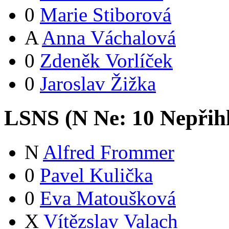
0
Marie Stiborová
A
Anna Váchalová
0
Zdeněk Vorlíček
0
Jaroslav Žižka
LSNS (
N
Ne:
1
0
Nepřih
N
Alfred Frommer
0
Pavel Kulička
0
Eva Matoušková
X
Vítězslav Valach