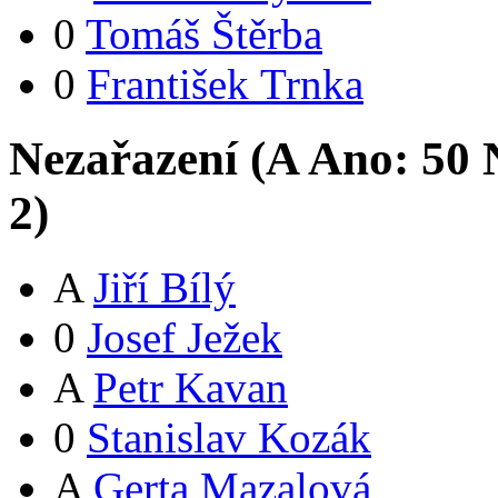
0
Tomáš Štěrba
0
František Trnka
Nezařazení (
A
Ano:
5
0
N
2
)
A
Jiří Bílý
0
Josef Ježek
A
Petr Kavan
0
Stanislav Kozák
A
Gerta Mazalová