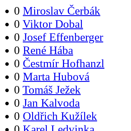
0
Miroslav Čerbák
0
Viktor Dobal
0
Josef Effenberger
0
René Hába
0
Čestmír Hofhanzl
0
Marta Hubová
0
Tomáš Ježek
0
Jan Kalvoda
0
Oldřich Kužílek
0
Karel Ledvinka