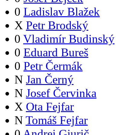
0
Ladislav Blažek
X
Petr Brodský
0
Vladimír Budinský
0
Eduard Bureš
0
Petr Čermák
N
Jan Černý
N
Josef Červinka
X
Ota Fejfar
N
Tomáš Fejfar
0
Andrej Gjurič