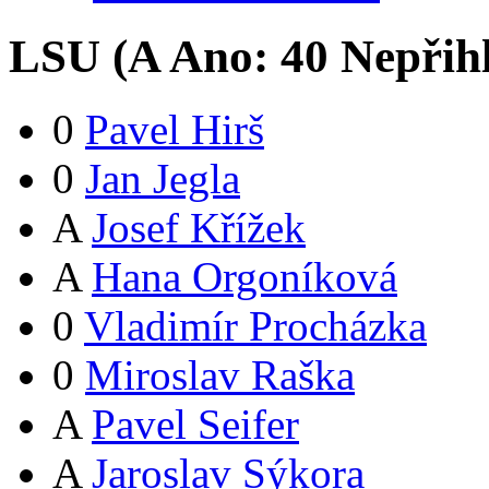
LSU (
A
Ano:
4
0
Nepřih
0
Pavel Hirš
0
Jan Jegla
A
Josef Křížek
A
Hana Orgoníková
0
Vladimír Procházka
0
Miroslav Raška
A
Pavel Seifer
A
Jaroslav Sýkora