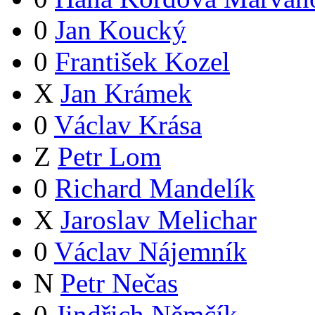
0
Jan Koucký
0
František Kozel
X
Jan Krámek
0
Václav Krása
Z
Petr Lom
0
Richard Mandelík
X
Jaroslav Melichar
0
Václav Nájemník
N
Petr Nečas
0
Jindřich Němčík