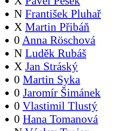
X
Pavel Pešek
N
František Pluhař
X
Martin Přibáň
0
Anna Röschová
N
Luděk Rubáš
X
Jan Stráský
0
Martin Syka
0
Jaromír Šimánek
0
Vlastimil Tlustý
0
Hana Tomanová