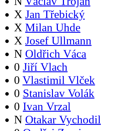
N
Václav Trojan
X
Jan Třebický
X
Milan Uhde
X
Josef Ullmann
N
Oldřich Váca
0
Jiří Vlach
0
Vlastimil Vlček
0
Stanislav Volák
0
Ivan Vrzal
N
Otakar Vychodil