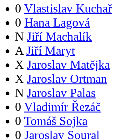
0
Vlastislav Kuchař
0
Hana Lagová
N
Jiří Machalík
A
Jiří Maryt
X
Jaroslav Matějka
X
Jaroslav Ortman
N
Jaroslav Palas
0
Vladimír Řezáč
0
Tomáš Sojka
0
Jaroslav Soural