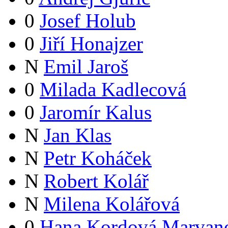
0
Josef Holub
0
Jiří Honajzer
N
Emil Jaroš
0
Milada Kadlecová
0
Jaromír Kalus
N
Jan Klas
N
Petr Koháček
N
Robert Kolář
N
Milena Kolářová
0
Hana Kordová Marvan