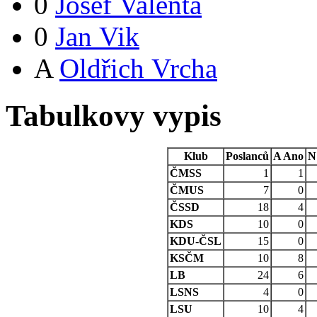
0
Josef Valenta
0
Jan Vik
A
Oldřich Vrcha
Tabulkovy vypis
Klub
Poslanců
A
Ano
N
ČMSS
1
1
ČMUS
7
0
ČSSD
18
4
KDS
10
0
KDU-ČSL
15
0
KSČM
10
8
LB
24
6
LSNS
4
0
LSU
10
4