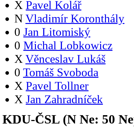
X
Pavel Kolář
N
Vladimír Koronthály
0
Jan Litomiský
0
Michal Lobkowicz
X
Věnceslav Lukáš
0
Tomáš Svoboda
X
Pavel Tollner
X
Jan Zahradníček
KDU-ČSL (
N
Ne:
5
0
Ne