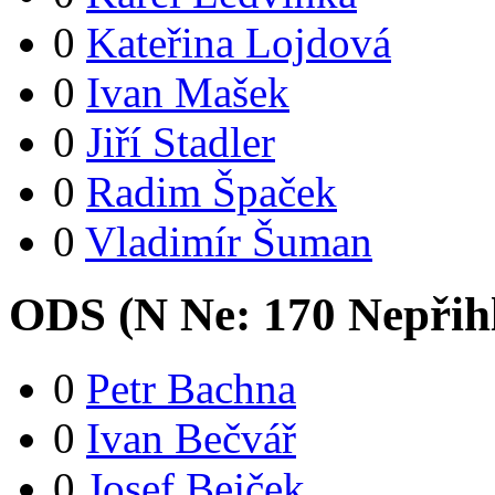
0
Kateřina Lojdová
0
Ivan Mašek
0
Jiří Stadler
0
Radim Špaček
0
Vladimír Šuman
ODS (
N
Ne:
17
0
Nepřih
0
Petr Bachna
0
Ivan Bečvář
0
Josef Bejček