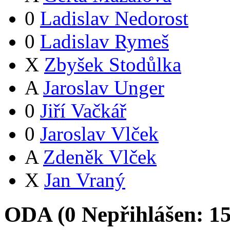
0
Ladislav Nedorost
0
Ladislav Rymeš
X
Zbyšek Stodůlka
A
Jaroslav Unger
0
Jiří Vačkář
0
Jaroslav Vlček
A
Zdeněk Vlček
X
Jan Vraný
ODA (
0
Nepřihlášen:
1