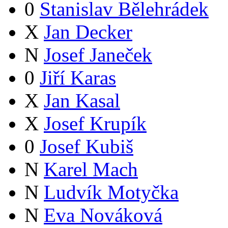
0
Stanislav Bělehrádek
X
Jan Decker
N
Josef Janeček
0
Jiří Karas
X
Jan Kasal
X
Josef Krupík
0
Josef Kubiš
N
Karel Mach
N
Ludvík Motyčka
N
Eva Nováková