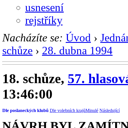
usnesení
rejstříky
Nacházíte se:
Úvod
›
Jedná
schůze
›
28. dubna 1994
18. schůze,
57. hlasov
13:46:00
Dle poslaneckých klubů
Dle volebních krajů
Minulé
Následující
NÁVRH BYL ZAMÍT