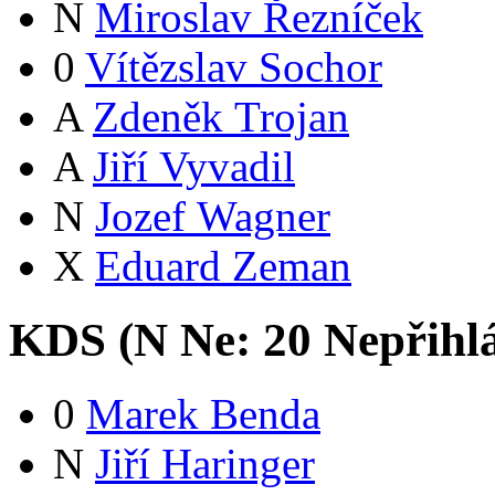
N
Miroslav Řezníček
0
Vítězslav Sochor
A
Zdeněk Trojan
A
Jiří Vyvadil
N
Jozef Wagner
X
Eduard Zeman
KDS (
N
Ne:
2
0
Nepřihl
0
Marek Benda
N
Jiří Haringer