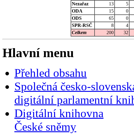
Nezařaz
13
5
ODA
15
0
ODS
65
0
SPR-RSČ
8
4
Celkem
200
32
Hlavní menu
Přehled obsahu
Společná česko-slovensk
digitální parlamentní kn
Digitální knihovna
České sněmy