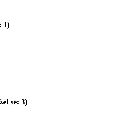
:
1
)
el se:
3
)