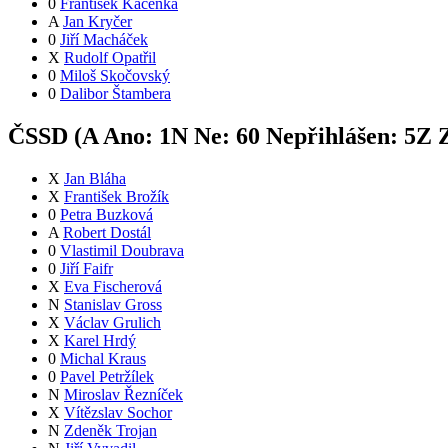
0
František Kačenka
A
Jan Kryčer
0
Jiří Macháček
X
Rudolf Opatřil
0
Miloš Skočovský
0
Dalibor Štambera
ČSSD (
A
Ano:
1
N
Ne:
6
0
Nepřihlášen:
5
Z
Z
X
Jan Bláha
X
František Brožík
0
Petra Buzková
A
Robert Dostál
0
Vlastimil Doubrava
0
Jiří Faifr
X
Eva Fischerová
N
Stanislav Gross
X
Václav Grulich
X
Karel Hrdý
0
Michal Kraus
0
Pavel Petržílek
N
Miroslav Řezníček
X
Vítězslav Sochor
N
Zdeněk Trojan