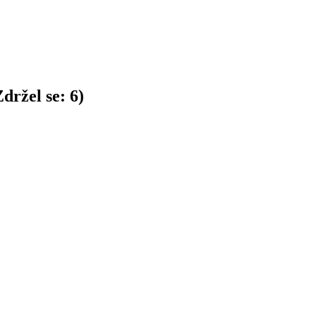
držel se:
6
)