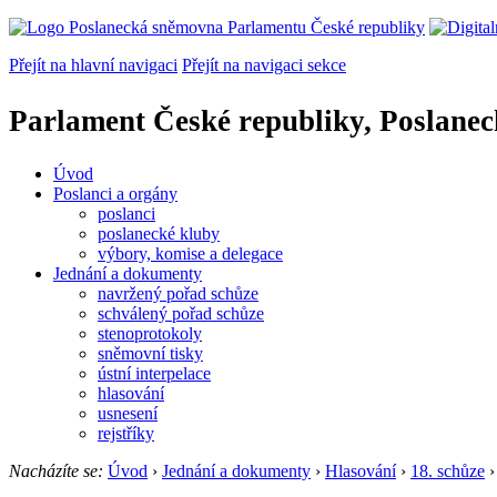
Přejít na hlavní navigaci
Přejít na navigaci sekce
Parlament České republiky, Poslane
Úvod
Poslanci a orgány
poslanci
poslanecké kluby
výbory, komise a delegace
Jednání a dokumenty
navržený pořad schůze
schválený pořad schůze
stenoprotokoly
sněmovní tisky
ústní interpelace
hlasování
usnesení
rejstříky
Nacházíte se:
Úvod
›
Jednání a dokumenty
›
Hlasování
›
18. schůze
›