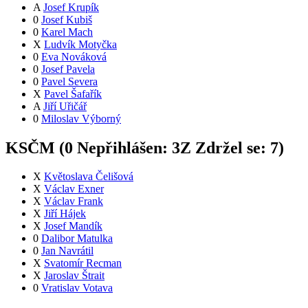
A
Josef Krupík
0
Josef Kubiš
0
Karel Mach
X
Ludvík Motyčka
0
Eva Nováková
0
Josef Pavela
0
Pavel Severa
X
Pavel Šafařík
A
Jiří Uřičář
0
Miloslav Výborný
KSČM (
0
Nepřihlášen:
3
Z
Zdržel se:
7
)
X
Květoslava Čelišová
X
Václav Exner
X
Václav Frank
X
Jiří Hájek
X
Josef Mandík
0
Dalibor Matulka
0
Jan Navrátil
X
Svatomír Recman
X
Jaroslav Štrait
0
Vratislav Votava