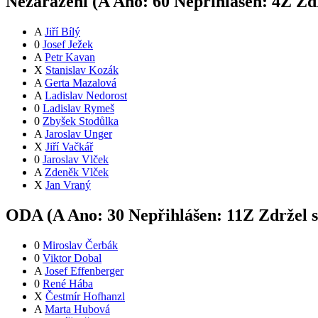
Nezařazení (
A
Ano:
6
0
Nepřihlášen:
4
Z
Zdr
A
Jiří Bílý
0
Josef Ježek
A
Petr Kavan
X
Stanislav Kozák
A
Gerta Mazalová
A
Ladislav Nedorost
0
Ladislav Rymeš
0
Zbyšek Stodůlka
A
Jaroslav Unger
X
Jiří Vačkář
0
Jaroslav Vlček
A
Zdeněk Vlček
X
Jan Vraný
ODA (
A
Ano:
3
0
Nepřihlášen:
11
Z
Zdržel 
0
Miroslav Čerbák
0
Viktor Dobal
A
Josef Effenberger
0
René Hába
X
Čestmír Hofhanzl
A
Marta Hubová