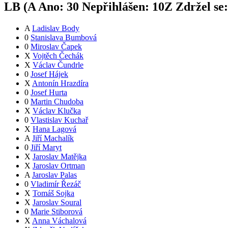
LB (
A
Ano:
3
0
Nepřihlášen:
10
Z
Zdržel se
A
Ladislav Body
0
Stanislava Bumbová
0
Miroslav Čapek
X
Vojtěch Čechák
X
Václav Čundrle
0
Josef Hájek
X
Antonín Hrazdíra
0
Josef Hurta
0
Martin Chudoba
X
Václav Klučka
0
Vlastislav Kuchař
X
Hana Lagová
A
Jiří Machalík
0
Jiří Maryt
X
Jaroslav Matějka
X
Jaroslav Ortman
A
Jaroslav Palas
0
Vladimír Řezáč
X
Tomáš Sojka
X
Jaroslav Soural
0
Marie Stiborová
X
Anna Váchalová