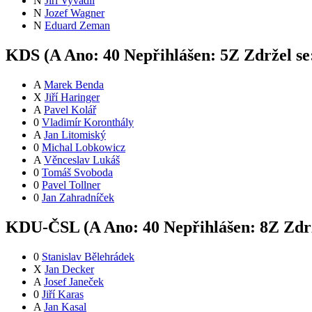
N
Jiří Vyvadil
N
Jozef Wagner
N
Eduard Zeman
KDS (
A
Ano:
4
0
Nepřihlášen:
5
Z
Zdržel se
A
Marek Benda
X
Jiří Haringer
A
Pavel Kolář
0
Vladimír Koronthály
A
Jan Litomiský
0
Michal Lobkowicz
A
Věnceslav Lukáš
0
Tomáš Svoboda
0
Pavel Tollner
0
Jan Zahradníček
KDU-ČSL (
A
Ano:
4
0
Nepřihlášen:
8
Z
Zdrž
0
Stanislav Bělehrádek
X
Jan Decker
A
Josef Janeček
0
Jiří Karas
A
Jan Kasal