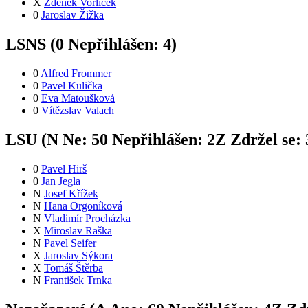
X
Zdeněk Vorlíček
0
Jaroslav Žižka
LSNS (
0
Nepřihlášen:
4
)
0
Alfred Frommer
0
Pavel Kulička
0
Eva Matoušková
0
Vítězslav Valach
LSU (
N
Ne:
5
0
Nepřihlášen:
2
Z
Zdržel se:
0
Pavel Hirš
0
Jan Jegla
N
Josef Křížek
N
Hana Orgoníková
N
Vladimír Procházka
X
Miroslav Raška
N
Pavel Seifer
X
Jaroslav Sýkora
X
Tomáš Štěrba
N
František Trnka