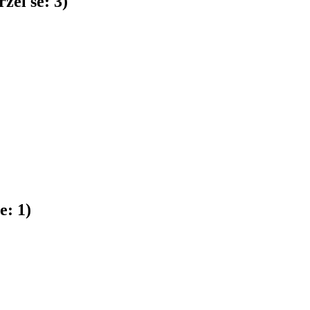
žel se:
3
)
se:
1
)