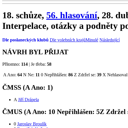
18. schůze,
56. hlasování
, 28. d
Interpelace, otázky a podněty po
Dle poslaneckých klubů
Dle volebních krajů
Minulé
Následující
NÁVRH BYL PŘIJAT
Přítomno:
114
|
Je třeba:
58
A
Ano:
64
N
Ne:
11
0
Nepřihlášen:
86
Z
Zdržel se:
39
X
Nehlasoval
ČMSS (
A
Ano:
1
)
A
Jiří Drápela
ČMUS (
A
Ano:
1
0
Nepřihlášen:
5
Z
Zdržel 
0
Jaroslav Broulík