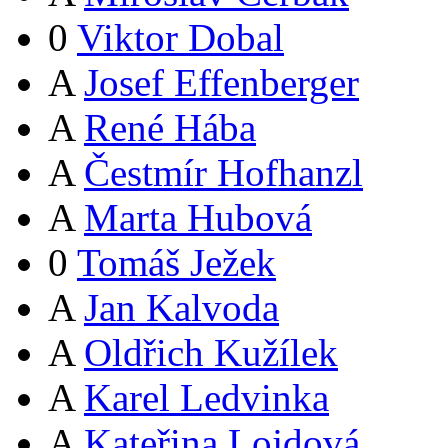
0
Viktor Dobal
A
Josef Effenberger
A
René Hába
A
Čestmír Hofhanzl
A
Marta Hubová
0
Tomáš Ježek
A
Jan Kalvoda
A
Oldřich Kužílek
A
Karel Ledvinka
A
Kateřina Lojdová