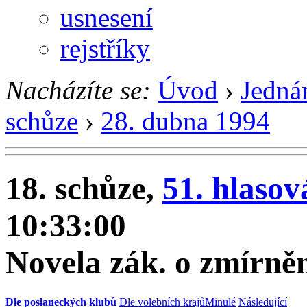
usnesení
rejstříky
Nacházíte se:
Úvod
›
Jedná
schůze
›
28. dubna 1994
18. schůze,
51. hlasov
10:33:00
Novela zák. o zmírněn
Dle poslaneckých klubů
Dle volebních krajů
Minulé
Následující