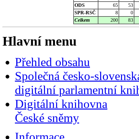
ODS
65
53
SPR-RSČ
8
0
Celkem
200
83
Hlavní menu
Přehled obsahu
Společná česko-slovensk
digitální parlamentní kn
Digitální knihovna
České sněmy
Informace