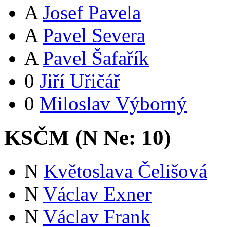
A
Josef Pavela
A
Pavel Severa
A
Pavel Šafařík
0
Jiří Uřičář
0
Miloslav Výborný
KSČM (
N
Ne:
10
)
N
Květoslava Čelišová
N
Václav Exner
N
Václav Frank