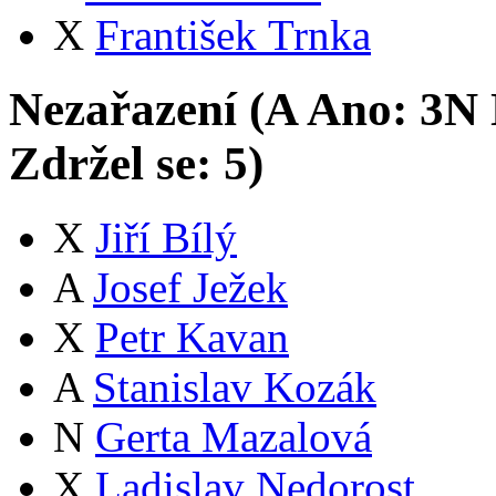
X
František Trnka
Nezařazení (
A
Ano:
3
N
Zdržel se:
5
)
X
Jiří Bílý
A
Josef Ježek
X
Petr Kavan
A
Stanislav Kozák
N
Gerta Mazalová
X
Ladislav Nedorost