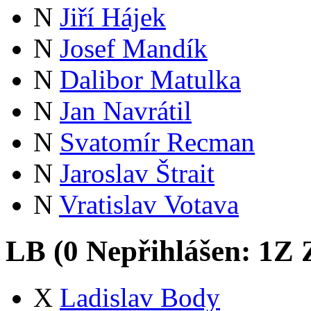
N
Jiří Hájek
N
Josef Mandík
N
Dalibor Matulka
N
Jan Navrátil
N
Svatomír Recman
N
Jaroslav Štrait
N
Vratislav Votava
LB (
0
Nepřihlášen:
1
Z
Z
X
Ladislav Body