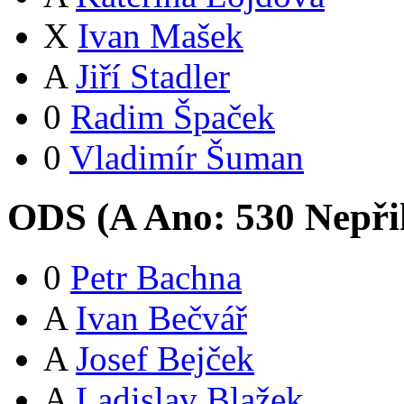
X
Ivan Mašek
A
Jiří Stadler
0
Radim Špaček
0
Vladimír Šuman
ODS (
A
Ano:
53
0
Nepři
0
Petr Bachna
A
Ivan Bečvář
A
Josef Bejček
A
Ladislav Blažek