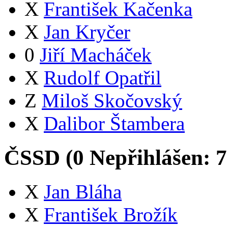
X
František Kačenka
X
Jan Kryčer
0
Jiří Macháček
X
Rudolf Opatřil
Z
Miloš Skočovský
X
Dalibor Štambera
ČSSD (
0
Nepřihlášen:
7
X
Jan Bláha
X
František Brožík