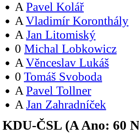
A
Pavel Kolář
A
Vladimír Koronthály
A
Jan Litomiský
0
Michal Lobkowicz
A
Věnceslav Lukáš
0
Tomáš Svoboda
A
Pavel Tollner
A
Jan Zahradníček
KDU-ČSL (
A
Ano:
6
0
N