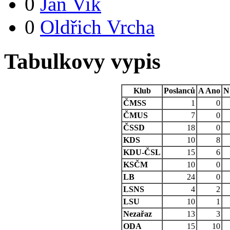
0
Jan Vik
0
Oldřich Vrcha
Tabulkovy vypis
Klub
Poslanců
A
Ano
N
ČMSS
1
0
ČMUS
7
0
ČSSD
18
0
KDS
10
8
KDU-ČSL
15
6
KSČM
10
0
LB
24
0
LSNS
4
2
LSU
10
1
Nezařaz
13
3
ODA
15
10