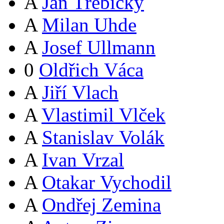
A
Jan Třebický
A
Milan Uhde
A
Josef Ullmann
0
Oldřich Váca
A
Jiří Vlach
A
Vlastimil Vlček
A
Stanislav Volák
A
Ivan Vrzal
A
Otakar Vychodil
A
Ondřej Zemina