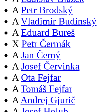
A
Petr Brodský
A
Vladimír Budinský
A
Eduard Bureš
X
Petr Čermák
A
Jan Černý
A
Josef Červinka
A
Ota Fejfar
A
Tomáš Fejfar
A
Andrej Gjurič
A
Josef Holub