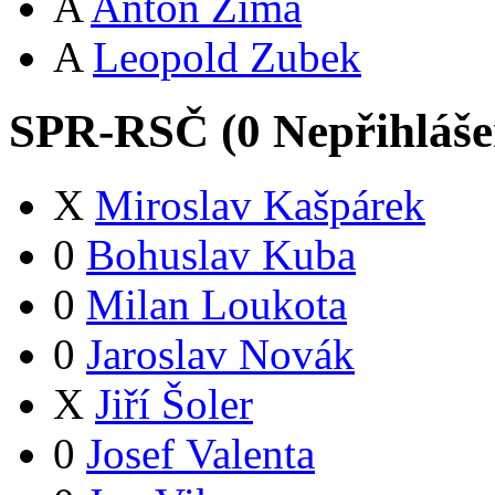
A
Anton Zima
A
Leopold Zubek
SPR-RSČ (
0
Nepřihláš
X
Miroslav Kašpárek
0
Bohuslav Kuba
0
Milan Loukota
0
Jaroslav Novák
X
Jiří Šoler
0
Josef Valenta