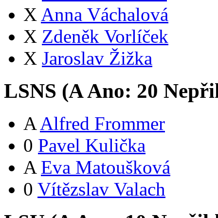
X
Anna Váchalová
X
Zdeněk Vorlíček
X
Jaroslav Žižka
LSNS (
A
Ano:
2
0
Nepři
A
Alfred Frommer
0
Pavel Kulička
A
Eva Matoušková
0
Vítězslav Valach