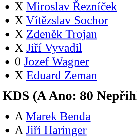
X
Miroslav Řezníček
X
Vítězslav Sochor
X
Zdeněk Trojan
X
Jiří Vyvadil
0
Jozef Wagner
X
Eduard Zeman
KDS (
A
Ano:
8
0
Nepřih
A
Marek Benda
A
Jiří Haringer