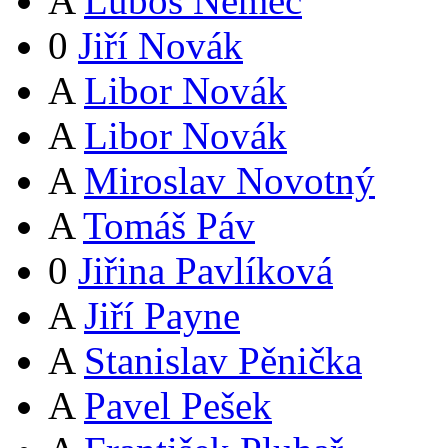
A
Luboš Němec
0
Jiří Novák
A
Libor Novák
A
Libor Novák
A
Miroslav Novotný
A
Tomáš Páv
0
Jiřina Pavlíková
A
Jiří Payne
A
Stanislav Pěnička
A
Pavel Pešek