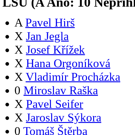
LSU (
A
Ano:
1
0
Nepřih
A
Pavel Hirš
X
Jan Jegla
X
Josef Křížek
X
Hana Orgoníková
X
Vladimír Procházka
0
Miroslav Raška
X
Pavel Seifer
X
Jaroslav Sýkora
0
Tomáš Štěrba