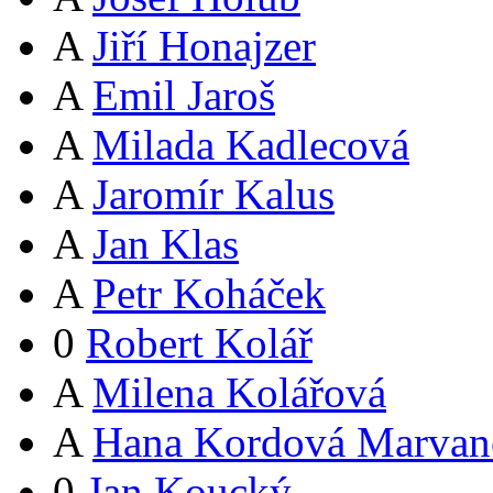
A
Jiří Honajzer
A
Emil Jaroš
A
Milada Kadlecová
A
Jaromír Kalus
A
Jan Klas
A
Petr Koháček
0
Robert Kolář
A
Milena Kolářová
A
Hana Kordová Marvan
0
Jan Koucký