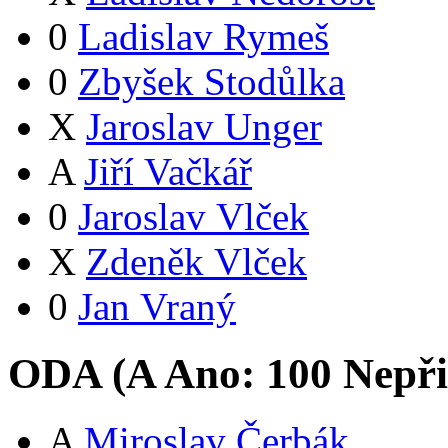
0
Ladislav Rymeš
0
Zbyšek Stodůlka
X
Jaroslav Unger
A
Jiří Vačkář
0
Jaroslav Vlček
X
Zdeněk Vlček
0
Jan Vraný
ODA (
A
Ano:
10
0
Nepři
A
Miroslav Čerbák