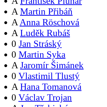
A
František Pluhař
A
Martin Přibáň
A
Anna Röschová
A
Luděk Rubáš
0
Jan Stráský
0
Martin Syka
A
Jaromír Šimánek
0
Vlastimil Tlustý
A
Hana Tomanová
0
Václav Trojan