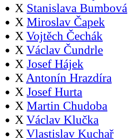
X
Stanislava Bumbová
X
Miroslav Čapek
X
Vojtěch Čechák
X
Václav Čundrle
X
Josef Hájek
X
Antonín Hrazdíra
X
Josef Hurta
X
Martin Chudoba
X
Václav Klučka
X
Vlastislav Kuchař