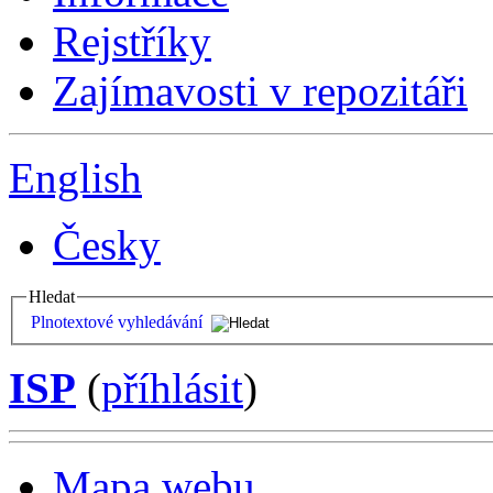
Rejstříky
Zajímavosti v repozitáři
English
Česky
Hledat
Plnotextové vyhledávání
ISP
(
příhlásit
)
Mapa webu