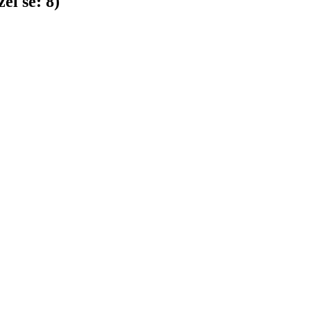
el se:
8
)