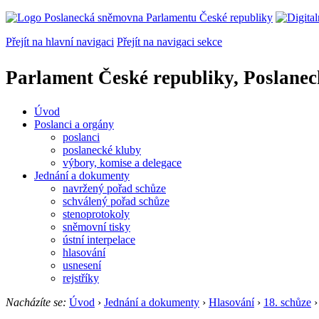
Přejít na hlavní navigaci
Přejít na navigaci sekce
Parlament České republiky, Poslane
Úvod
Poslanci a orgány
poslanci
poslanecké kluby
výbory, komise a delegace
Jednání a dokumenty
navržený pořad schůze
schválený pořad schůze
stenoprotokoly
sněmovní tisky
ústní interpelace
hlasování
usnesení
rejstříky
Nacházíte se:
Úvod
›
Jednání a dokumenty
›
Hlasování
›
18. schůze
›