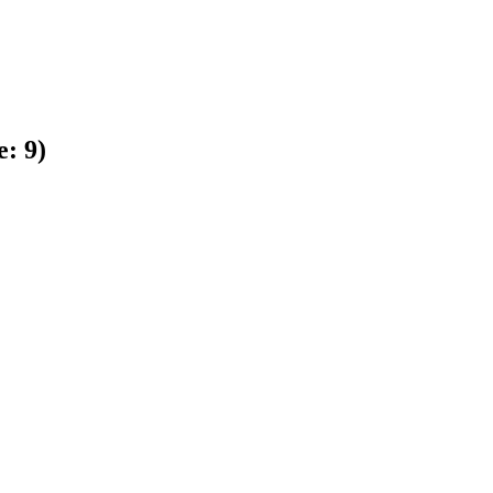
e:
9
)