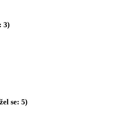
:
3
)
el se:
5
)