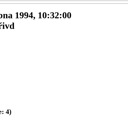
ubna 1994, 10:32:00
řivd
e:
4
)