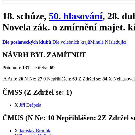
18. schůze,
50. hlasování
, 28. d
Novela zák. o zmírnění majet. k
Dle poslaneckých klubů
Dle volebních krajů
Minulé
Následující
NÁVRH BYL ZAMÍTNUT
Přítomno:
137
|
Je třeba:
69
A
Ano:
26
N
Ne:
27
0
Nepřihlášen:
63
Z
Zdržel se:
84
X
Nehlasoval
ČMSS (
Z
Zdržel se:
1
)
X
Jiří Drápela
ČMUS (
N
Ne:
1
0
Nepřihlášen:
2
Z
Zdržel s
X
Jaroslav Broulík