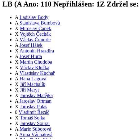
LB (
A
Ano:
11
0
Nepřihlášen:
1
Z
Zdržel se
A
Ladislav Body
A
Stanislava Bumbová
X
Miroslav Čapek
X
Vojtěch Čechák
A
Václav Čundrle
A
Josef Hájek
X
Antonín Hrazdíra
A
Josef Hurta
X
Martin Chudoba
X
Václav Klučka
A
Vlastislav Kuchař
A
Hana Lagová
X
Jiří Machalík
X
Jiří Maryt
X
Jaroslav Matějka
A
Jaroslav Ortman
X
Jaroslav Palas
0
Vladimír Řezáč
X
Tomáš Sojka
X
Jaroslav Soural
A
Marie Stiborová
A
Anna Váchalová