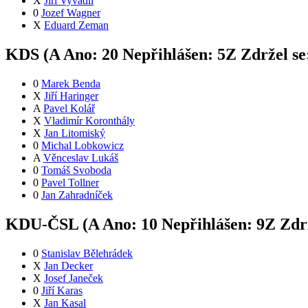
X
Jiří Vyvadil
0
Jozef Wagner
X
Eduard Zeman
KDS (
A
Ano:
2
0
Nepřihlášen:
5
Z
Zdržel se
0
Marek Benda
X
Jiří Haringer
A
Pavel Kolář
X
Vladimír Koronthály
X
Jan Litomiský
0
Michal Lobkowicz
A
Věnceslav Lukáš
0
Tomáš Svoboda
0
Pavel Tollner
0
Jan Zahradníček
KDU-ČSL (
A
Ano:
1
0
Nepřihlášen:
9
Z
Zdrž
0
Stanislav Bělehrádek
X
Jan Decker
X
Josef Janeček
0
Jiří Karas
X
Jan Kasal