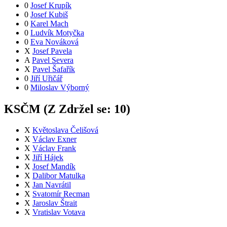
0
Josef Krupík
0
Josef Kubiš
0
Karel Mach
0
Ludvík Motyčka
0
Eva Nováková
X
Josef Pavela
A
Pavel Severa
X
Pavel Šafařík
0
Jiří Uřičář
0
Miloslav Výborný
KSČM (
Z
Zdržel se:
10
)
X
Květoslava Čelišová
X
Václav Exner
X
Václav Frank
X
Jiří Hájek
X
Josef Mandík
X
Dalibor Matulka
X
Jan Navrátil
X
Svatomír Recman
X
Jaroslav Štrait
X
Vratislav Votava