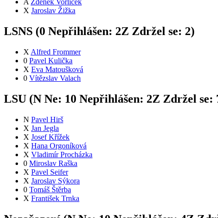
A
Zdeněk Vorlíček
X
Jaroslav Žižka
LSNS (
0
Nepřihlášen:
2
Z
Zdržel se:
2
)
X
Alfred Frommer
0
Pavel Kulička
X
Eva Matoušková
0
Vítězslav Valach
LSU (
N
Ne:
1
0
Nepřihlášen:
2
Z
Zdržel se:
N
Pavel Hirš
X
Jan Jegla
X
Josef Křížek
X
Hana Orgoníková
X
Vladimír Procházka
0
Miroslav Raška
X
Pavel Seifer
X
Jaroslav Sýkora
0
Tomáš Štěrba
X
František Trnka