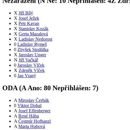
Nezařazení (
N
Ne:
1
0
Nepřihlášen:
4
Z
Zdrž
X
Jiří Bílý
X
Josef Ježek
X
Petr Kavan
X
Stanislav Kozák
X
Gerta Mazalová
X
Ladislav Nedorost
0
Ladislav Rymeš
0
Zbyšek Stodůlka
X
Jaroslav Unger
N
Jiří Vačkář
0
Jaroslav Vlček
X
Zdeněk Vlček
0
Jan Vraný
ODA (
A
Ano:
8
0
Nepřihlášen:
7
)
A
Miroslav Čerbák
0
Viktor Dobal
A
Josef Effenberger
A
René Hába
A
Čestmír Hofhanzl
A
Marta Hubová