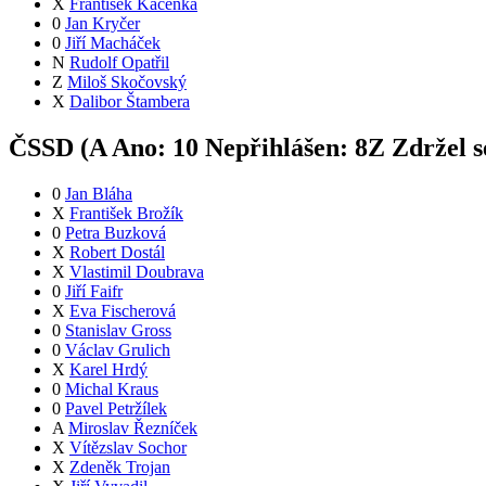
X
František Kačenka
0
Jan Kryčer
0
Jiří Macháček
N
Rudolf Opatřil
Z
Miloš Skočovský
X
Dalibor Štambera
ČSSD (
A
Ano:
1
0
Nepřihlášen:
8
Z
Zdržel s
0
Jan Bláha
X
František Brožík
0
Petra Buzková
X
Robert Dostál
X
Vlastimil Doubrava
0
Jiří Faifr
X
Eva Fischerová
0
Stanislav Gross
0
Václav Grulich
X
Karel Hrdý
0
Michal Kraus
0
Pavel Petržílek
A
Miroslav Řezníček
X
Vítězslav Sochor
X
Zdeněk Trojan