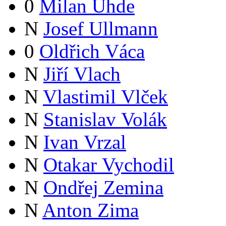
0
Milan Uhde
N
Josef Ullmann
0
Oldřich Váca
N
Jiří Vlach
N
Vlastimil Vlček
N
Stanislav Volák
N
Ivan Vrzal
N
Otakar Vychodil
N
Ondřej Zemina
N
Anton Zima