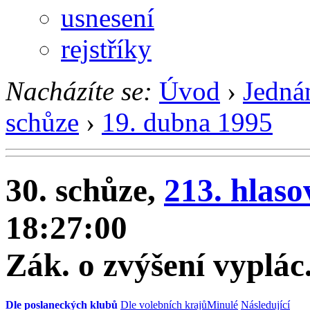
usnesení
rejstříky
Nacházíte se:
Úvod
›
Jedná
schůze
›
19. dubna 1995
30. schůze,
213. hlaso
18:27:00
Zák. o zvýšení vyplác
Dle poslaneckých klubů
Dle volebních krajů
Minulé
Následující