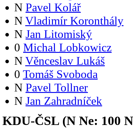
N
Pavel Kolář
N
Vladimír Koronthály
N
Jan Litomiský
0
Michal Lobkowicz
N
Věnceslav Lukáš
0
Tomáš Svoboda
N
Pavel Tollner
N
Jan Zahradníček
KDU-ČSL (
N
Ne:
10
0
N