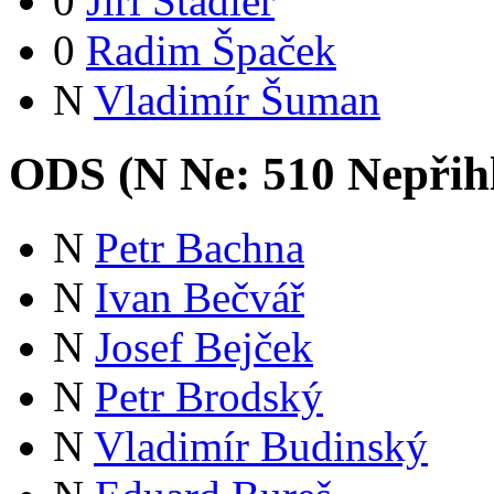
0
Jiří Stadler
0
Radim Špaček
N
Vladimír Šuman
ODS (
N
Ne:
51
0
Nepřih
N
Petr Bachna
N
Ivan Bečvář
N
Josef Bejček
N
Petr Brodský
N
Vladimír Budinský