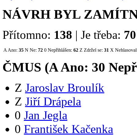
NÁVRH BYL ZAMÍT
Přítomno:
138
|
Je třeba:
70
A
Ano:
35
N
Ne:
72
0
Nepřihlášen:
62
Z
Zdržel se:
31
X
Nehlasoval
ČMUS (
A
Ano:
3
0
Nepř
Z
Jaroslav Broulík
Z
Jiří Drápela
0
Jan Jegla
0
František Kačenka