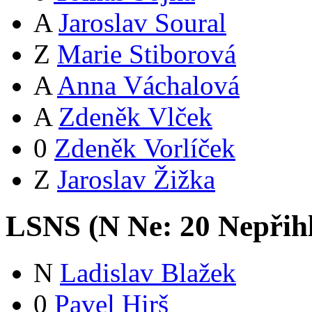
A
Jaroslav Soural
Z
Marie Stiborová
A
Anna Váchalová
A
Zdeněk Vlček
0
Zdeněk Vorlíček
Z
Jaroslav Žižka
LSNS (
N
Ne:
2
0
Nepřih
N
Ladislav Blažek
0
Pavel Hirš