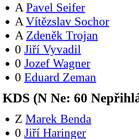
A
Pavel Seifer
A
Vítězslav Sochor
A
Zdeněk Trojan
0
Jiří Vyvadil
0
Jozef Wagner
0
Eduard Zeman
KDS (
N
Ne:
6
0
Nepřihl
Z
Marek Benda
0
Jiří Haringer