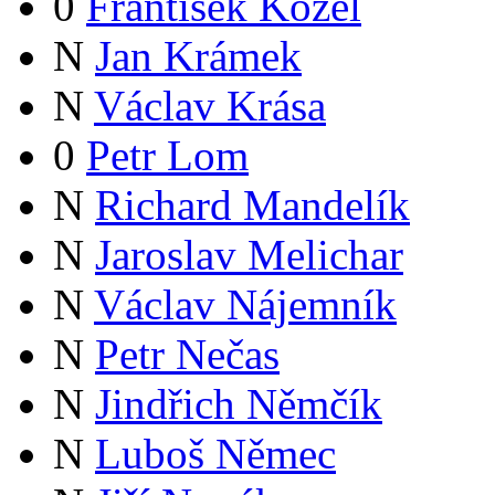
0
František Kozel
N
Jan Krámek
N
Václav Krása
0
Petr Lom
N
Richard Mandelík
N
Jaroslav Melichar
N
Václav Nájemník
N
Petr Nečas
N
Jindřich Němčík
N
Luboš Němec