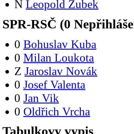
N
Leopold Zubek
SPR-RSČ (
0
Nepřihláš
0
Bohuslav Kuba
0
Milan Loukota
Z
Jaroslav Novák
0
Josef Valenta
0
Jan Vik
0
Oldřich Vrcha
Tabulkovy vypis