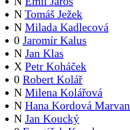
N
Emil Jaroš
N
Tomáš Ježek
N
Milada Kadlecová
0
Jaromír Kalus
N
Jan Klas
X
Petr Koháček
0
Robert Kolář
N
Milena Kolářová
N
Hana Kordová Marvan
N
Jan Koucký