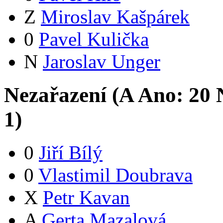
Z
Miroslav Kašpárek
0
Pavel Kulička
N
Jaroslav Unger
Nezařazení (
A
Ano:
2
0
N
1
)
0
Jiří Bílý
0
Vlastimil Doubrava
X
Petr Kavan
A
Gerta Mazalová