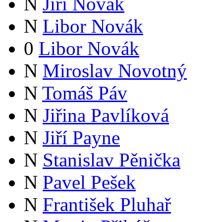
N
Jiří Novák
N
Libor Novák
0
Libor Novák
N
Miroslav Novotný
N
Tomáš Páv
N
Jiřina Pavlíková
N
Jiří Payne
N
Stanislav Pěnička
N
Pavel Pešek
N
František Pluhař