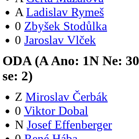
A
Ladislav Rymeš
0
Zbyšek Stodůlka
0
Jaroslav Vlček
ODA (
A
Ano:
1
N
Ne:
3
se:
2
)
Z
Miroslav Čerbák
0
Viktor Dobal
N
Josef Effenberger
0
René Hába