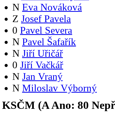
N
Eva Nováková
Z
Josef Pavela
0
Pavel Severa
N
Pavel Šafařík
N
Jiří Uřičář
0
Jiří Vačkář
N
Jan Vraný
N
Miloslav Výborný
KSČM (
A
Ano:
8
0
Nepř