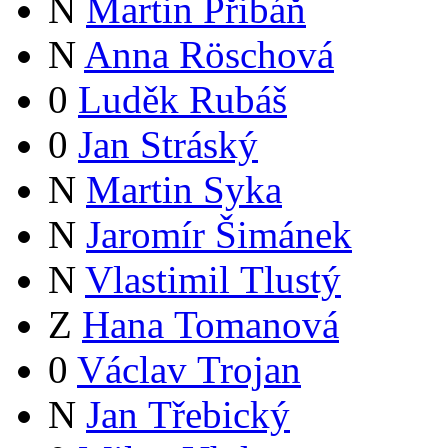
N
Martin Přibáň
N
Anna Röschová
0
Luděk Rubáš
0
Jan Stráský
N
Martin Syka
N
Jaromír Šimánek
N
Vlastimil Tlustý
Z
Hana Tomanová
0
Václav Trojan
N
Jan Třebický