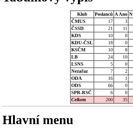
Klub
Poslanců
A
Ano
N
ČMUS
17
3
ČSSD
21
11
KDS
10
0
KDU-ČSL
18
0
KSČM
10
8
LB
24
10
LSNS
5
0
Nezařaz
7
2
ODA
16
1
ODS
66
0
SPR-RSČ
6
0
Celkem
200
35
Hlavní menu