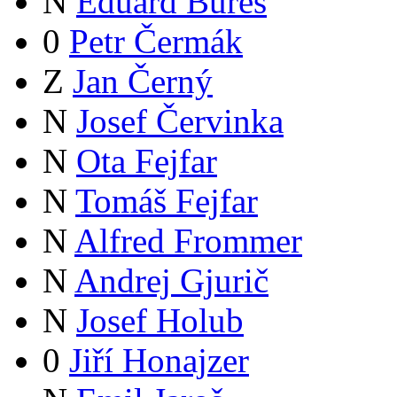
N
Eduard Bureš
0
Petr Čermák
Z
Jan Černý
N
Josef Červinka
N
Ota Fejfar
N
Tomáš Fejfar
N
Alfred Frommer
N
Andrej Gjurič
N
Josef Holub
0
Jiří Honajzer