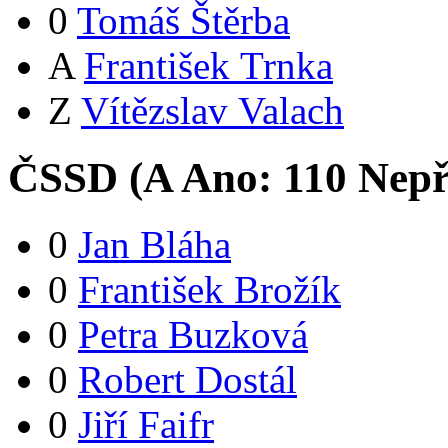
0
Tomáš Štěrba
A
František Trnka
Z
Vítězslav Valach
ČSSD (
A
Ano:
11
0
Nepř
0
Jan Bláha
0
František Brožík
0
Petra Buzková
0
Robert Dostál
0
Jiří Faifr