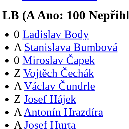
LB (
A
Ano:
10
0
Nepřih
0
Ladislav Body
A
Stanislava Bumbová
0
Miroslav Čapek
Z
Vojtěch Čechák
A
Václav Čundrle
Z
Josef Hájek
A
Antonín Hrazdíra
A
Josef Hurta