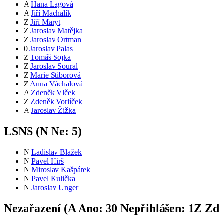
A
Hana Lagová
A
Jiří Machalík
Z
Jiří Maryt
Z
Jaroslav Matějka
Z
Jaroslav Ortman
0
Jaroslav Palas
Z
Tomáš Sojka
Z
Jaroslav Soural
Z
Marie Stiborová
Z
Anna Váchalová
A
Zdeněk Vlček
Z
Zdeněk Vorlíček
A
Jaroslav Žižka
LSNS (
N
Ne:
5
)
N
Ladislav Blažek
N
Pavel Hirš
N
Miroslav Kašpárek
N
Pavel Kulička
N
Jaroslav Unger
Nezařazení (
A
Ano:
3
0
Nepřihlášen:
1
Z
Zdr