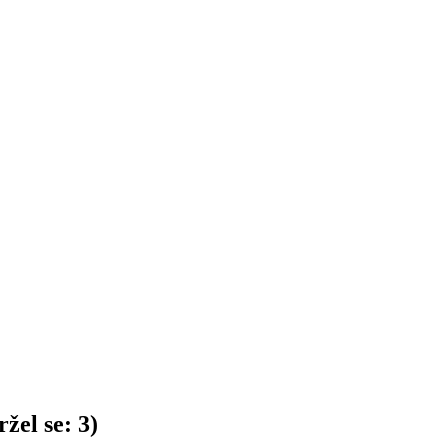
žel se:
3
)