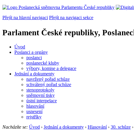
Přejít na hlavní navigaci
Přejít na navigaci sekce
Parlament České republiky, Poslane
Úvod
Poslanci a orgány
poslanci
poslanecké kluby
výbory, komise a delegace
Jednání a dokumenty
navržený pořad schůze
schválený pořad schůze
stenoprotokoly
sněmovní tisky
ústní interpelace
hlasování
usnesení
rejstříky
Nacházíte se:
Úvod
›
Jednání a dokumenty
›
Hlasování
›
30. schůze
›