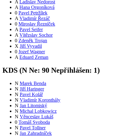
A
Ladislav Nedorost
A
Hana Orgoníková
0
Pavel Petržílek
A
Vladimír Řezáč
0
Miroslav Řezníček
A
Pavel Seifer
A
Vítězslav Sochor
0
Zdeněk Trojan
X
Jiří Vyvadil
0
Jozef Wagner
A
Eduard Zeman
KDS (
N
Ne:
9
0
Nepřihlášen:
1
)
N
Marek Benda
N
Jiří Haringer
N
Pavel Kolář
N
Vladimír Koronthály
N
Jan Litomiský
N
Michal Lobkowicz
N
Věnceslav Lukáš
0
Tomáš Svoboda
N
Pavel Tollner
N
Jan Zahradníček