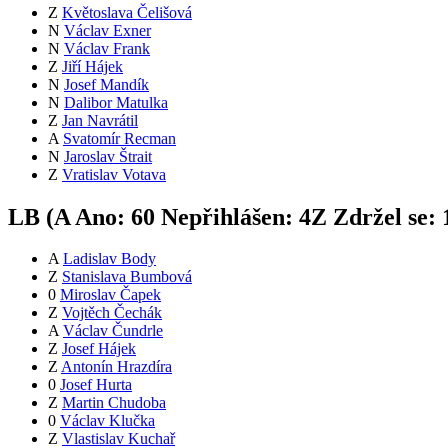
Z
Květoslava Čelišová
N
Václav Exner
N
Václav Frank
Z
Jiří Hájek
N
Josef Mandík
N
Dalibor Matulka
Z
Jan Navrátil
A
Svatomír Recman
N
Jaroslav Štrait
Z
Vratislav Votava
LB (
A
Ano:
6
0
Nepřihlášen:
4
Z
Zdržel se:
A
Ladislav Body
Z
Stanislava Bumbová
0
Miroslav Čapek
Z
Vojtěch Čechák
A
Václav Čundrle
Z
Josef Hájek
Z
Antonín Hrazdíra
0
Josef Hurta
Z
Martin Chudoba
0
Václav Klučka
Z
Vlastislav Kuchař