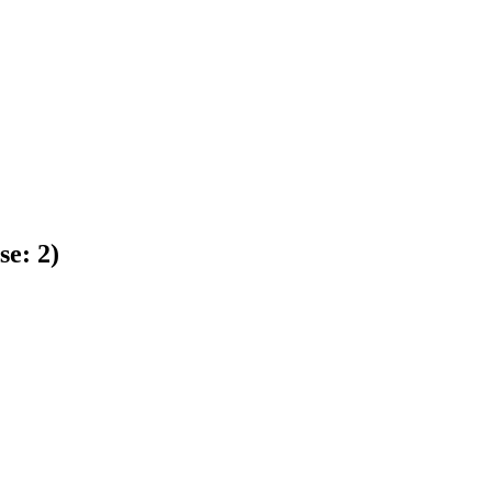
se:
2
)