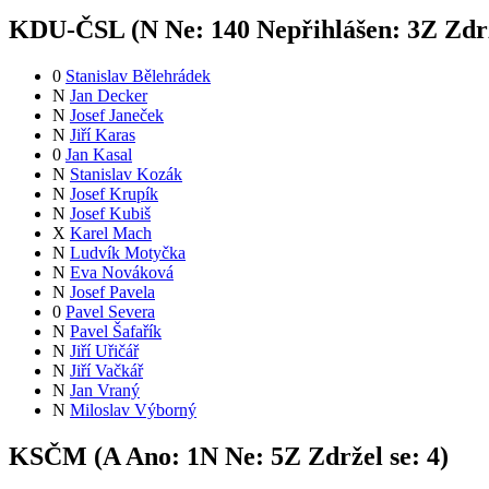
KDU-ČSL (
N
Ne:
14
0
Nepřihlášen:
3
Z
Zdrž
0
Stanislav Bělehrádek
N
Jan Decker
N
Josef Janeček
N
Jiří Karas
0
Jan Kasal
N
Stanislav Kozák
N
Josef Krupík
N
Josef Kubiš
X
Karel Mach
N
Ludvík Motyčka
N
Eva Nováková
N
Josef Pavela
0
Pavel Severa
N
Pavel Šafařík
N
Jiří Uřičář
N
Jiří Vačkář
N
Jan Vraný
N
Miloslav Výborný
KSČM (
A
Ano:
1
N
Ne:
5
Z
Zdržel se:
4
)