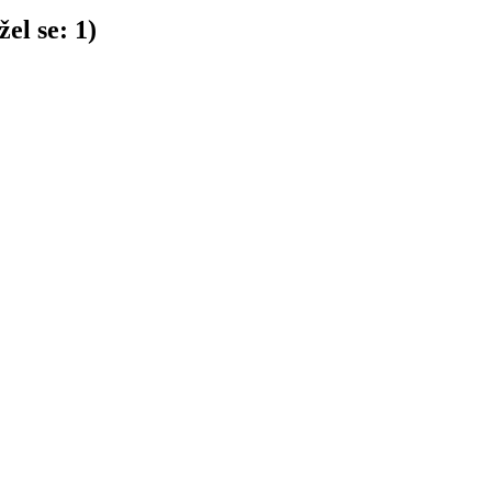
el se:
1
)