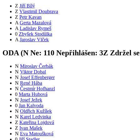
Z
Jiří Bílý
Z
Vlastimil Doubrava
Z
Petr Kavan
A
Gerta Mazalová
A
Ladislav Rymeš
0
Zbyšek Stodůlka
A
Jaroslav Vlček
ODA (
N
Ne:
11
0
Nepřihlášen:
3
Z
Zdržel s
N
Miroslav Čerbák
N
Viktor Dobal
N
Josef Effenberger
N
René Hába
N
Čestmír Hofhanzl
0
Marta Hubová
N
Josef Ježek
0
Jan Kalvoda
N
Oldřich Kužílek
N
Karel Ledvinka
Z
Kateřina Lojdová
Z
Ivan Mašek
N
Eva Matoušková
0
Jiří Stadler