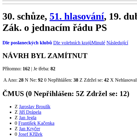
30. schůze,
51. hlasování
, 19. d
Zák. o jednacím řádu PS
Dle poslaneckých klubů
Dle volebních krajů
Minulé
Následující
NÁVRH BYL ZAMÍTNUT
Přítomno:
162
|
Je třeba:
82
A
Ano:
28
N
Ne:
92
0
Nepřihlášen:
38
Z
Zdržel se:
42
X
Nehlasoval
ČMUS (
0
Nepřihlášen:
5
Z
Zdržel se:
12
)
Z
Jaroslav Broulík
Z
Jiří Drápela
Z
Jan Jegla
0
František Kačenka
Z
Jan Kryčer
0
Josef Křížek