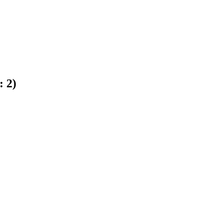
e:
2
)