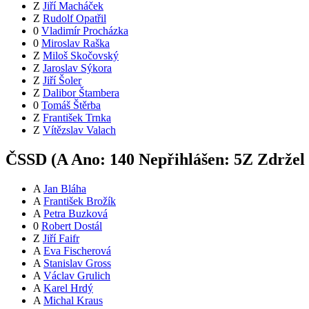
Z
Jiří Macháček
Z
Rudolf Opatřil
0
Vladimír Procházka
0
Miroslav Raška
Z
Miloš Skočovský
Z
Jaroslav Sýkora
Z
Jiří Šoler
Z
Dalibor Štambera
0
Tomáš Štěrba
Z
František Trnka
Z
Vítězslav Valach
ČSSD (
A
Ano:
14
0
Nepřihlášen:
5
Z
Zdržel 
A
Jan Bláha
A
František Brožík
A
Petra Buzková
0
Robert Dostál
Z
Jiří Faifr
A
Eva Fischerová
A
Stanislav Gross
A
Václav Grulich
A
Karel Hrdý
A
Michal Kraus