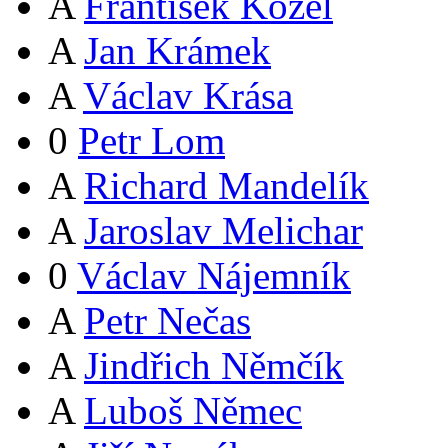
A
František Kozel
A
Jan Krámek
A
Václav Krása
0
Petr Lom
A
Richard Mandelík
A
Jaroslav Melichar
0
Václav Nájemník
A
Petr Nečas
A
Jindřich Němčík
A
Luboš Němec