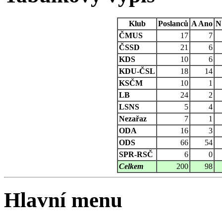
Klub
Poslanců
A
Ano
N
ČMUS
17
7
ČSSD
21
6
KDS
10
6
KDU-ČSL
18
14
KSČM
10
1
LB
24
2
LSNS
5
4
Nezařaz
7
1
ODA
16
3
ODS
66
54
SPR-RSČ
6
0
Celkem
200
98
Hlavní menu