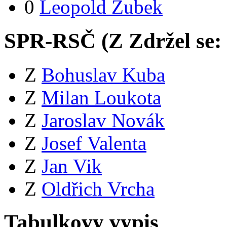
0
Leopold Zubek
SPR-RSČ (
Z
Zdržel se:
Z
Bohuslav Kuba
Z
Milan Loukota
Z
Jaroslav Novák
Z
Josef Valenta
Z
Jan Vik
Z
Oldřich Vrcha
Tabulkovy vypis