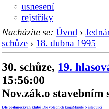
usnesení
rejstříky
Nacházíte se:
Úvod
›
Jedná
schůze
›
18. dubna 1995
30. schůze,
19. hlasov
15:56:00
Nov.zák.o stavebním 
Dle poslaneckých klubů
Dle volebních krajů
Minulé
Následující