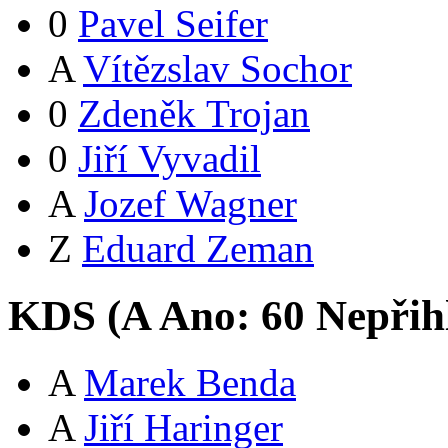
0
Pavel Seifer
A
Vítězslav Sochor
0
Zdeněk Trojan
0
Jiří Vyvadil
A
Jozef Wagner
Z
Eduard Zeman
KDS (
A
Ano:
6
0
Nepřih
A
Marek Benda
A
Jiří Haringer