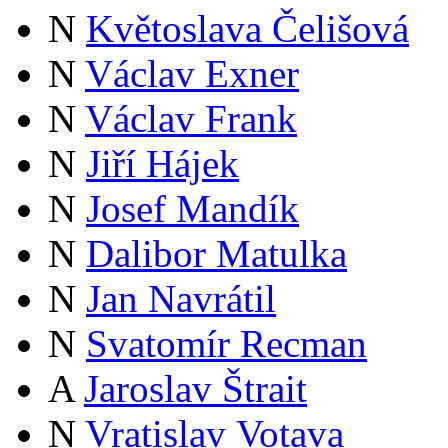
N
Květoslava Čelišová
N
Václav Exner
N
Václav Frank
N
Jiří Hájek
N
Josef Mandík
N
Dalibor Matulka
N
Jan Navrátil
N
Svatomír Recman
A
Jaroslav Štrait
N
Vratislav Votava