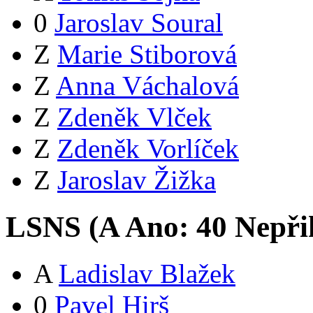
0
Jaroslav Soural
Z
Marie Stiborová
Z
Anna Váchalová
Z
Zdeněk Vlček
Z
Zdeněk Vorlíček
Z
Jaroslav Žižka
LSNS (
A
Ano:
4
0
Nepři
A
Ladislav Blažek
0
Pavel Hirš