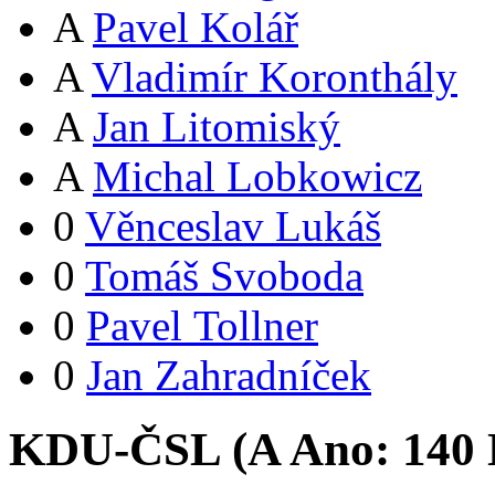
A
Pavel Kolář
A
Vladimír Koronthály
A
Jan Litomiský
A
Michal Lobkowicz
0
Věnceslav Lukáš
0
Tomáš Svoboda
0
Pavel Tollner
0
Jan Zahradníček
KDU-ČSL (
A
Ano:
14
0