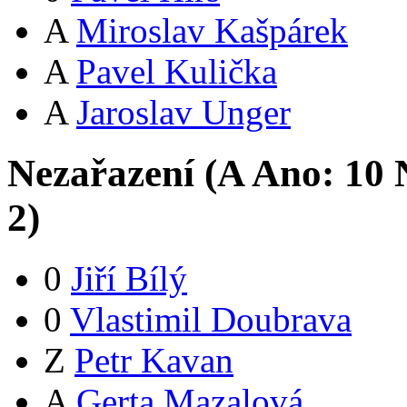
A
Miroslav Kašpárek
A
Pavel Kulička
A
Jaroslav Unger
Nezařazení (
A
Ano:
1
0
N
2
)
0
Jiří Bílý
0
Vlastimil Doubrava
Z
Petr Kavan
A
Gerta Mazalová