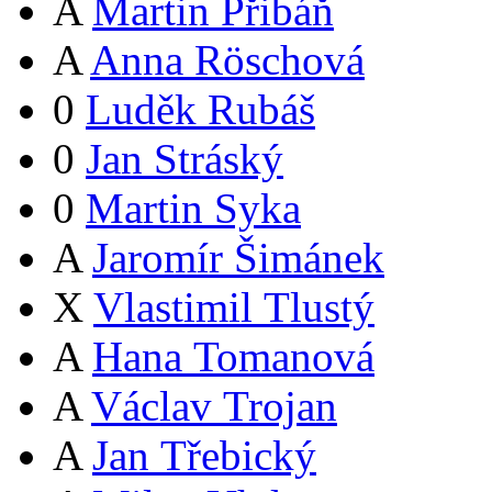
A
Martin Přibáň
A
Anna Röschová
0
Luděk Rubáš
0
Jan Stráský
0
Martin Syka
A
Jaromír Šimánek
X
Vlastimil Tlustý
A
Hana Tomanová
A
Václav Trojan
A
Jan Třebický