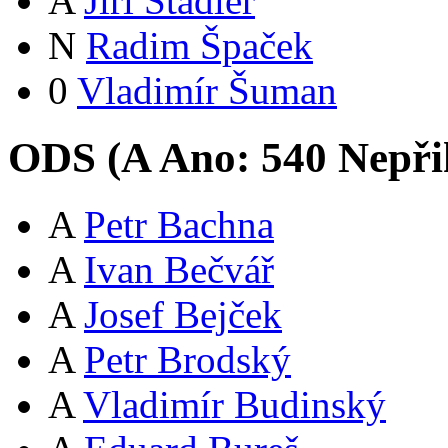
A
Jiří Stadler
N
Radim Špaček
0
Vladimír Šuman
ODS (
A
Ano:
54
0
Nepři
A
Petr Bachna
A
Ivan Bečvář
A
Josef Bejček
A
Petr Brodský
A
Vladimír Budinský