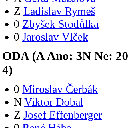
Z
Ladislav Rymeš
0
Zbyšek Stodůlka
0
Jaroslav Vlček
ODA (
A
Ano:
3
N
Ne:
2
4
)
0
Miroslav Čerbák
N
Viktor Dobal
Z
Josef Effenberger
0
René Hába