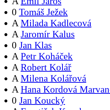
A
Emil Jaroš
0
Tomáš Ježek
A
Milada Kadlecová
A
Jaromír Kalus
0
Jan Klas
A
Petr Koháček
A
Robert Kolář
A
Milena Kolářová
A
Hana Kordová Marvan
0
Jan Koucký