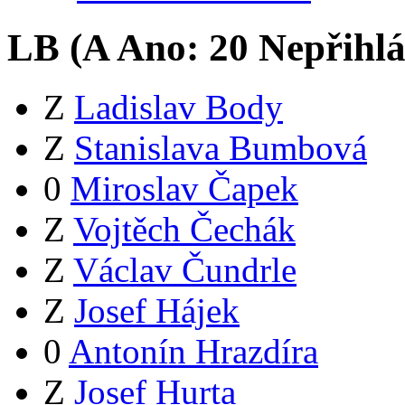
LB (
A
Ano:
2
0
Nepřihlá
Z
Ladislav Body
Z
Stanislava Bumbová
0
Miroslav Čapek
Z
Vojtěch Čechák
Z
Václav Čundrle
Z
Josef Hájek
0
Antonín Hrazdíra
Z
Josef Hurta