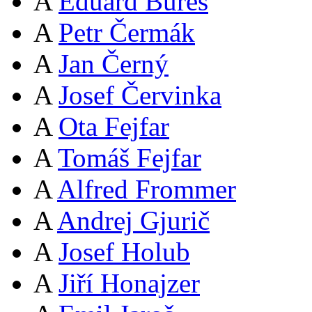
A
Eduard Bureš
A
Petr Čermák
A
Jan Černý
A
Josef Červinka
A
Ota Fejfar
A
Tomáš Fejfar
A
Alfred Frommer
A
Andrej Gjurič
A
Josef Holub
A
Jiří Honajzer