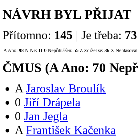
NÁVRH BYL PŘIJAT
Přítomno:
145
|
Je třeba:
73
A
Ano:
98
N
Ne:
11
0
Nepřihlášen:
55
Z
Zdržel se:
36
X
Nehlasoval
ČMUS (
A
Ano:
7
0
Nepř
A
Jaroslav Broulík
0
Jiří Drápela
0
Jan Jegla
A
František Kačenka