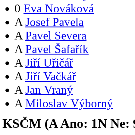
0
Eva Nováková
A
Josef Pavela
A
Pavel Severa
A
Pavel Šafařík
A
Jiří Uřičář
A
Jiří Vačkář
A
Jan Vraný
A
Miloslav Výborný
KSČM (
A
Ano:
1
N
Ne: