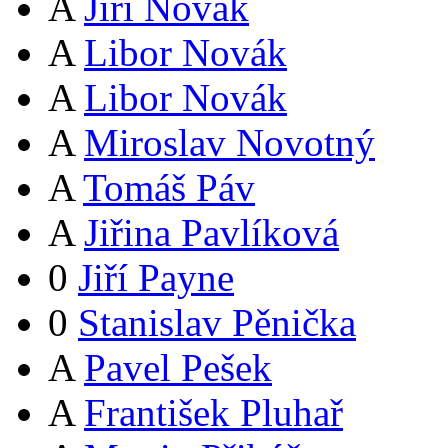
A
Jiří Novák
A
Libor Novák
A
Libor Novák
A
Miroslav Novotný
A
Tomáš Páv
A
Jiřina Pavlíková
0
Jiří Payne
0
Stanislav Pěnička
A
Pavel Pešek
A
František Pluhař