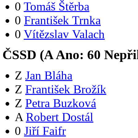
0
Tomáš Štěrba
0
František Trnka
0
Vítězslav Valach
ČSSD (
A
Ano:
6
0
Nepři
Z
Jan Bláha
Z
František Brožík
Z
Petra Buzková
A
Robert Dostál
0
Jiří Faifr