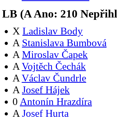
LB (
A
Ano:
21
0
Nepřih
X
Ladislav Body
A
Stanislava Bumbová
A
Miroslav Čapek
A
Vojtěch Čechák
A
Václav Čundrle
A
Josef Hájek
0
Antonín Hrazdíra
A
Josef Hurta