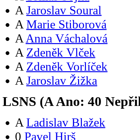
A
Jaroslav Soural
A
Marie Stiborová
A
Anna Váchalová
A
Zdeněk Vlček
A
Zdeněk Vorlíček
A
Jaroslav Žižka
LSNS (
A
Ano:
4
0
Nepři
A
Ladislav Blažek
0
Pavel Hirš