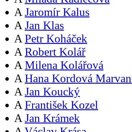
A
Jaromír Kalus
A
Jan Klas
A
Petr Koháček
A
Robert Kolář
A
Milena Kolářová
A
Hana Kordová Marvan
A
Jan Koucký
A
František Kozel
A
Jan Krámek
A
Václav Krása