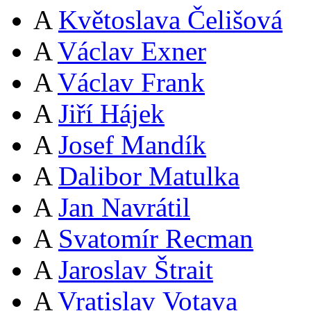
A
Květoslava Čelišová
A
Václav Exner
A
Václav Frank
A
Jiří Hájek
A
Josef Mandík
A
Dalibor Matulka
A
Jan Navrátil
A
Svatomír Recman
A
Jaroslav Štrait
A
Vratislav Votava