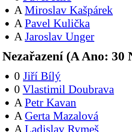
A
Miroslav Kašpárek
A
Pavel Kulička
A
Jaroslav Unger
Nezařazení (
A
Ano:
3
0
N
0
Jiří Bílý
0
Vlastimil Doubrava
A
Petr Kavan
A
Gerta Mazalová
A
Ladislav Rymeš