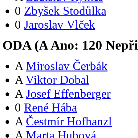
0
Zbyšek Stodůlka
0
Jaroslav Vlček
ODA (
A
Ano:
12
0
Nepři
A
Miroslav Čerbák
A
Viktor Dobal
A
Josef Effenberger
0
René Hába
A
Čestmír Hofhanzl
A
Marta Hubová