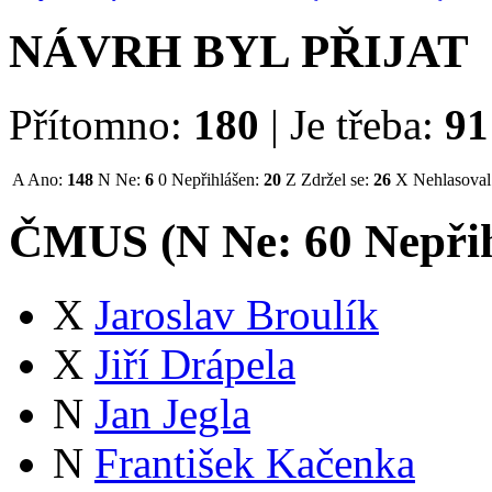
NÁVRH BYL PŘIJAT
Přítomno:
180
|
Je třeba:
91
A
Ano:
148
N
Ne:
6
0
Nepřihlášen:
20
Z
Zdržel se:
26
X
Nehlasoval
ČMUS (
N
Ne:
6
0
Nepři
X
Jaroslav Broulík
X
Jiří Drápela
N
Jan Jegla
N
František Kačenka