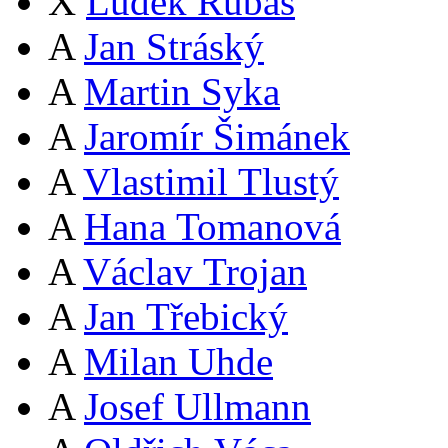
X
Luděk Rubáš
A
Jan Stráský
A
Martin Syka
A
Jaromír Šimánek
A
Vlastimil Tlustý
A
Hana Tomanová
A
Václav Trojan
A
Jan Třebický
A
Milan Uhde
A
Josef Ullmann