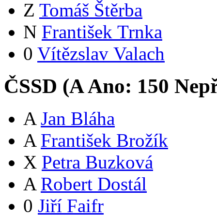
Z
Tomáš Štěrba
N
František Trnka
0
Vítězslav Valach
ČSSD (
A
Ano:
15
0
Nepř
A
Jan Bláha
A
František Brožík
X
Petra Buzková
A
Robert Dostál
0
Jiří Faifr