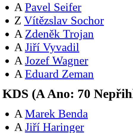
A
Pavel Seifer
Z
Vítězslav Sochor
A
Zdeněk Trojan
A
Jiří Vyvadil
A
Jozef Wagner
A
Eduard Zeman
KDS (
A
Ano:
7
0
Nepřih
A
Marek Benda
A
Jiří Haringer