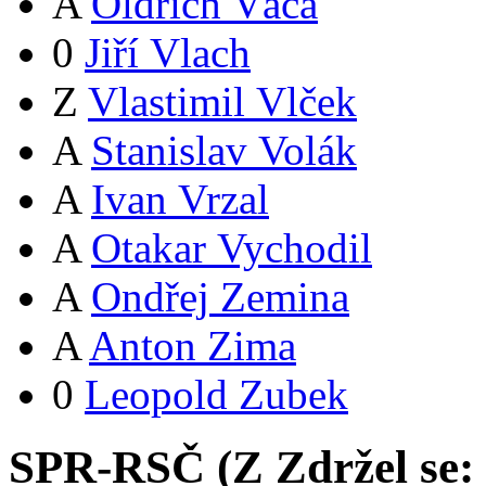
A
Oldřich Váca
0
Jiří Vlach
Z
Vlastimil Vlček
A
Stanislav Volák
A
Ivan Vrzal
A
Otakar Vychodil
A
Ondřej Zemina
A
Anton Zima
0
Leopold Zubek
SPR-RSČ (
Z
Zdržel se: