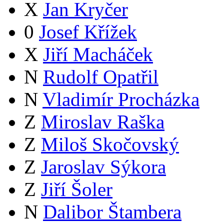
X
Jan Kryčer
0
Josef Křížek
X
Jiří Macháček
N
Rudolf Opatřil
N
Vladimír Procházka
Z
Miroslav Raška
Z
Miloš Skočovský
Z
Jaroslav Sýkora
Z
Jiří Šoler
N
Dalibor Štambera