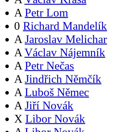
A
Petr Lom
0
Richard Mandelík
A
Jaroslav Melichar
A
Václav Nájemník
A
Petr Nečas
A
Jindřich Němčík
A
Luboš Němec
A
Jiří Novák
X
Libor Novák
A
Libor Novák