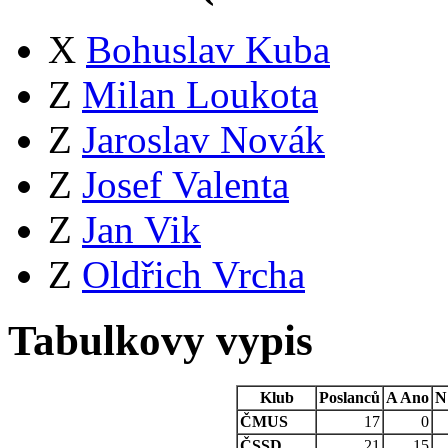
X
Bohuslav Kuba
Z
Milan Loukota
Z
Jaroslav Novák
Z
Josef Valenta
Z
Jan Vik
Z
Oldřich Vrcha
Tabulkovy vypis
Klub
Poslanců
A
Ano
N
ČMUS
17
0
ČSSD
21
15