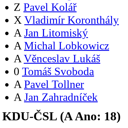
Z
Pavel Kolář
X
Vladimír Koronthály
A
Jan Litomiský
A
Michal Lobkowicz
A
Věnceslav Lukáš
0
Tomáš Svoboda
A
Pavel Tollner
A
Jan Zahradníček
KDU-ČSL (
A
Ano:
18
)