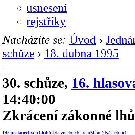
usnesení
rejstříky
Nacházíte se:
Úvod
›
Jedná
schůze
›
18. dubna 1995
30. schůze,
16. hlasov
14:40:00
Zkrácení zákonné lh
Dle poslaneckých klubů
Dle volebních krajů
Minulé
Následující