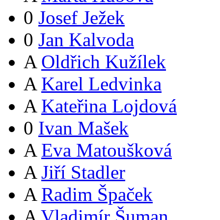
0
Josef Ježek
0
Jan Kalvoda
A
Oldřich Kužílek
A
Karel Ledvinka
A
Kateřina Lojdová
0
Ivan Mašek
A
Eva Matoušková
A
Jiří Stadler
A
Radim Špaček
A
Vladimír Šuman