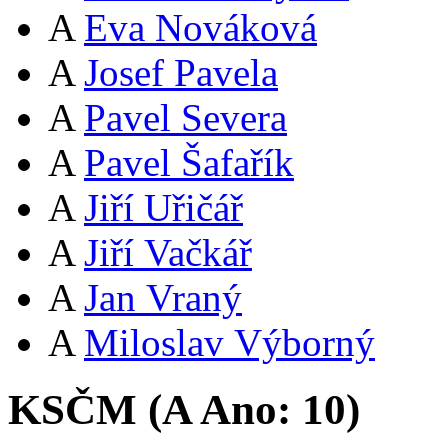
A
Eva Nováková
A
Josef Pavela
A
Pavel Severa
A
Pavel Šafařík
A
Jiří Uřičář
A
Jiří Vačkář
A
Jan Vraný
A
Miloslav Výborný
KSČM (
A
Ano:
10
)