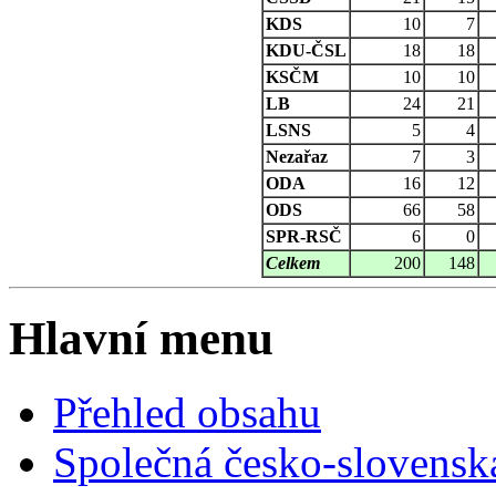
KDS
10
7
KDU-ČSL
18
18
KSČM
10
10
LB
24
21
LSNS
5
4
Nezařaz
7
3
ODA
16
12
ODS
66
58
SPR-RSČ
6
0
Celkem
200
148
Hlavní menu
Přehled obsahu
Společná česko-slovensk