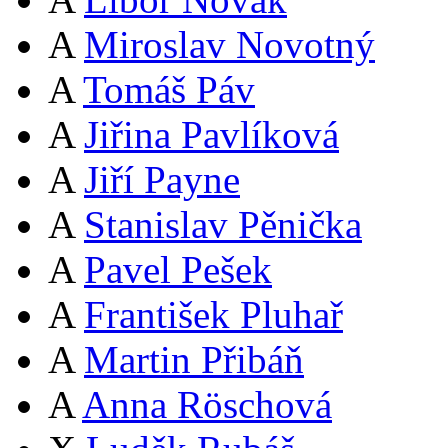
A
Miroslav Novotný
A
Tomáš Páv
A
Jiřina Pavlíková
A
Jiří Payne
A
Stanislav Pěnička
A
Pavel Pešek
A
František Pluhař
A
Martin Přibáň
A
Anna Röschová