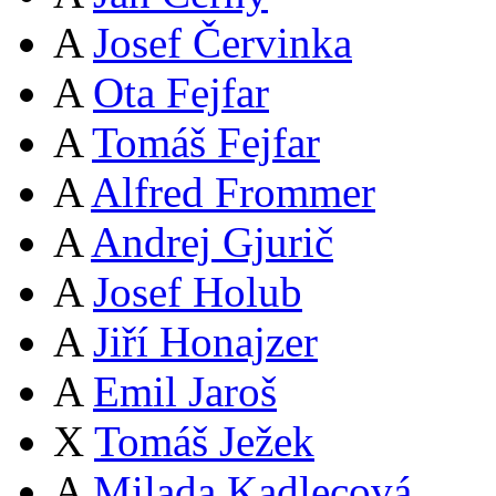
A
Josef Červinka
A
Ota Fejfar
A
Tomáš Fejfar
A
Alfred Frommer
A
Andrej Gjurič
A
Josef Holub
A
Jiří Honajzer
A
Emil Jaroš
X
Tomáš Ježek
A
Milada Kadlecová