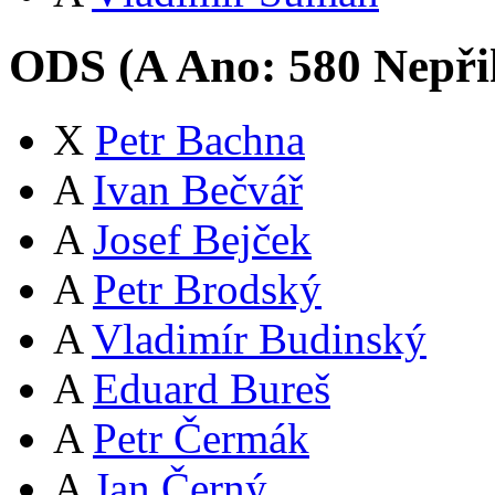
ODS (
A
Ano:
58
0
Nepři
X
Petr Bachna
A
Ivan Bečvář
A
Josef Bejček
A
Petr Brodský
A
Vladimír Budinský
A
Eduard Bureš
A
Petr Čermák
A
Jan Černý