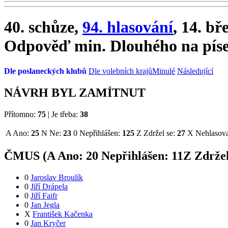
40. schůze,
94. hlasování
, 14. bř
Odpověď min. Dlouhého na písem
Dle poslaneckých klubů
Dle volebních krajů
Minulé
Následující
NÁVRH BYL ZAMÍTNUT
Přítomno:
75
|
Je třeba:
38
A
Ano:
25
N
Ne:
23
0
Nepřihlášen:
125
Z
Zdržel se:
27
X
Nehlasova
ČMUS (
A
Ano:
2
0
Nepřihlášen:
11
Z
Zdržel
0
Jaroslav Broulík
0
Jiří Drápela
0
Jiří Faifr
0
Jan Jegla
X
František Kačenka
0
Jan Kryčer