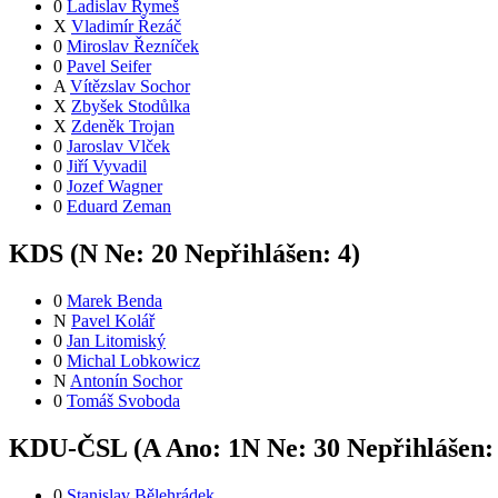
0
Ladislav Rymeš
X
Vladimír Řezáč
0
Miroslav Řezníček
0
Pavel Seifer
A
Vítězslav Sochor
X
Zbyšek Stodůlka
X
Zdeněk Trojan
0
Jaroslav Vlček
0
Jiří Vyvadil
0
Jozef Wagner
0
Eduard Zeman
KDS (
N
Ne:
2
0
Nepřihlášen:
4
)
0
Marek Benda
N
Pavel Kolář
0
Jan Litomiský
0
Michal Lobkowicz
N
Antonín Sochor
0
Tomáš Svoboda
KDU-ČSL (
A
Ano:
1
N
Ne:
3
0
Nepřihlášen
0
Stanislav Bělehrádek