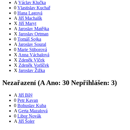
A
Václav Klučka
0
Vlastislav Kuchař
0
Hana Lagová
A
Jiří Machalík
X
Jiří Maryt
A
Jaroslav Matějka
X
Jaroslav Ortman
0
Tomáš Sojka
A
Jaroslav Soural
0
Marie Stiborová
X
Anna Váchalová
X
Zdeněk Vlček
X
Zdeněk Vorlíček
X
Jaroslav Žižka
Nezařazení (
A
Ano:
3
0
Nepřihlášen:
3
)
A
Jiří Bílý
0
Petr Kavan
0
Bohuslav Kuba
A
Gerta Mazalová
0
Libor Novák
A
Jiří Šoler