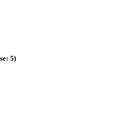
se:
5
)