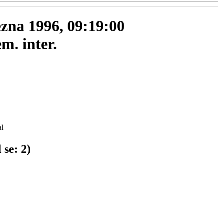
ezna 1996, 09:19:00
. inter.
l
 se:
2
)