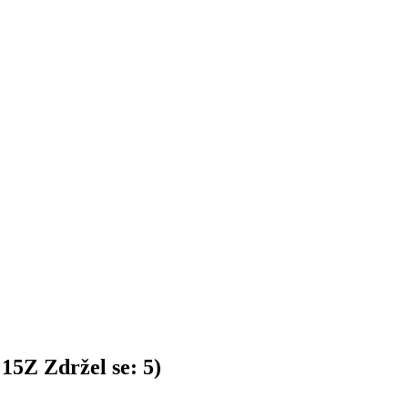
:
15
Z
Zdržel se:
5
)