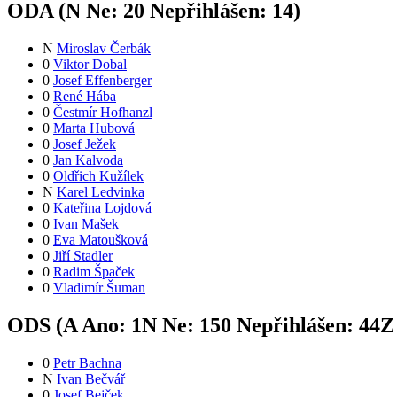
ODA (
N
Ne:
2
0
Nepřihlášen:
14
)
N
Miroslav Čerbák
0
Viktor Dobal
0
Josef Effenberger
0
René Hába
0
Čestmír Hofhanzl
0
Marta Hubová
0
Josef Ježek
0
Jan Kalvoda
0
Oldřich Kužílek
N
Karel Ledvinka
0
Kateřina Lojdová
0
Ivan Mašek
0
Eva Matoušková
0
Jiří Stadler
0
Radim Špaček
0
Vladimír Šuman
ODS (
A
Ano:
1
N
Ne:
15
0
Nepřihlášen:
44
Z
0
Petr Bachna
N
Ivan Bečvář
0
Josef Bejček