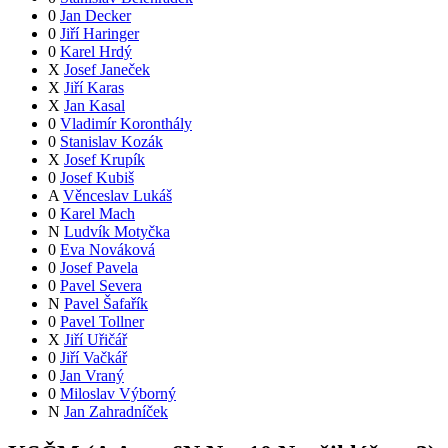
0
Jan Decker
0
Jiří Haringer
0
Karel Hrdý
X
Josef Janeček
X
Jiří Karas
X
Jan Kasal
0
Vladimír Koronthály
0
Stanislav Kozák
X
Josef Krupík
0
Josef Kubiš
A
Věnceslav Lukáš
0
Karel Mach
N
Ludvík Motyčka
0
Eva Nováková
0
Josef Pavela
0
Pavel Severa
N
Pavel Šafařík
0
Pavel Tollner
X
Jiří Uřičář
0
Jiří Vačkář
0
Jan Vraný
0
Miloslav Výborný
N
Jan Zahradníček