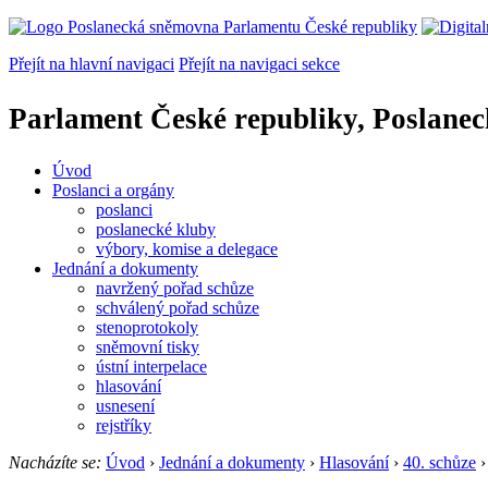
Přejít na hlavní navigaci
Přejít na navigaci sekce
Parlament České republiky, Poslane
Úvod
Poslanci a orgány
poslanci
poslanecké kluby
výbory, komise a delegace
Jednání a dokumenty
navržený pořad schůze
schválený pořad schůze
stenoprotokoly
sněmovní tisky
ústní interpelace
hlasování
usnesení
rejstříky
Nacházíte se:
Úvod
›
Jednání a dokumenty
›
Hlasování
›
40. schůze
›