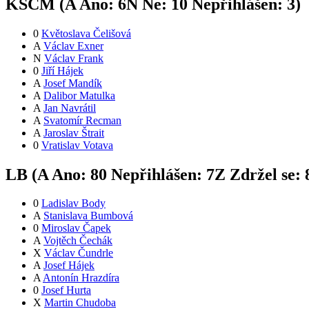
KSČM (
A
Ano:
6
N
Ne:
1
0
Nepřihlášen:
3
)
0
Květoslava Čelišová
A
Václav Exner
N
Václav Frank
0
Jiří Hájek
A
Josef Mandík
A
Dalibor Matulka
A
Jan Navrátil
A
Svatomír Recman
A
Jaroslav Štrait
0
Vratislav Votava
LB (
A
Ano:
8
0
Nepřihlášen:
7
Z
Zdržel se:
0
Ladislav Body
A
Stanislava Bumbová
0
Miroslav Čapek
A
Vojtěch Čechák
X
Václav Čundrle
A
Josef Hájek
A
Antonín Hrazdíra
0
Josef Hurta
X
Martin Chudoba