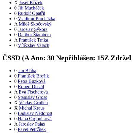
X
Josef Křížek
0
Jiří Macháček
0
Rudolf Opatřil
0
Vladimír Procházka
A
Miloš Skočovský
0
Jaroslav Sýkora
0
Dalibor Štambera
A
František Trnka
0
Vítězslav Valach
ČSSD (
A
Ano:
3
0
Nepřihlášen:
15
Z
Zdržel 
0
Jan Bláha
0
František Brožík
0
Petra Buzková
0
Robert Dostál
A
Eva Fischerová
0
Stanislav Gross
X
Václav Grulich
X
Michal Kraus
0
Ladislav Nedorost
0
Hana Orgoníková
A
Jaroslav Palas
0
Pavel Petržílek