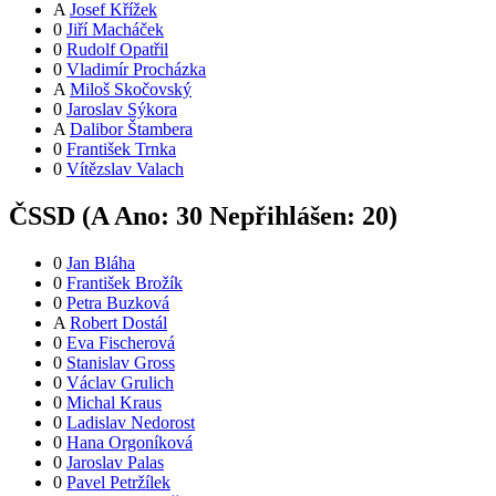
A
Josef Křížek
0
Jiří Macháček
0
Rudolf Opatřil
0
Vladimír Procházka
A
Miloš Skočovský
0
Jaroslav Sýkora
A
Dalibor Štambera
0
František Trnka
0
Vítězslav Valach
ČSSD (
A
Ano:
3
0
Nepřihlášen:
20
)
0
Jan Bláha
0
František Brožík
0
Petra Buzková
A
Robert Dostál
0
Eva Fischerová
0
Stanislav Gross
0
Václav Grulich
0
Michal Kraus
0
Ladislav Nedorost
0
Hana Orgoníková
0
Jaroslav Palas
0
Pavel Petržílek