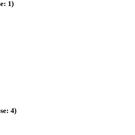
se:
1
)
 se:
4
)