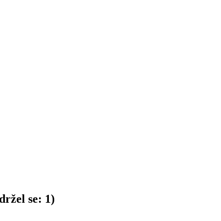
ržel se:
1
)