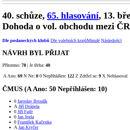
40. schůze,
65. hlasování
, 13. bř
Dohoda o vol. obchodu mezi Č
Dle poslaneckých klubů
Dle volebních krajů
Minulé
Následující
NÁVRH BYL PŘIJAT
Přítomno:
78
|
Je třeba:
40
A
Ano:
69
N
Ne:
0
0
Nepřihlášen:
122
Z
Zdržel se:
9
X
Nehlasoval
ČMUS (
A
Ano:
5
0
Nepřihlášen:
10
)
0
Jaroslav Broulík
A
Jiří Drápela
0
Jiří Faifr
0
Jan Jegla
0
František Kačenka
A
Jan Kryčer