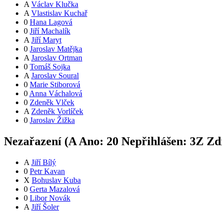
A
Václav Klučka
A
Vlastislav Kuchař
0
Hana Lagová
0
Jiří Machalík
A
Jiří Maryt
0
Jaroslav Matějka
A
Jaroslav Ortman
0
Tomáš Sojka
A
Jaroslav Soural
0
Marie Stiborová
0
Anna Váchalová
0
Zdeněk Vlček
A
Zdeněk Vorlíček
0
Jaroslav Žižka
Nezařazení (
A
Ano:
2
0
Nepřihlášen:
3
Z
Zdr
A
Jiří Bílý
0
Petr Kavan
X
Bohuslav Kuba
0
Gerta Mazalová
0
Libor Novák
A
Jiří Šoler