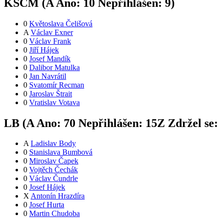
KSČM (
A
Ano:
1
0
Nepřihlášen:
9
)
0
Květoslava Čelišová
A
Václav Exner
0
Václav Frank
0
Jiří Hájek
0
Josef Mandík
0
Dalibor Matulka
0
Jan Navrátil
0
Svatomír Recman
0
Jaroslav Štrait
0
Vratislav Votava
LB (
A
Ano:
7
0
Nepřihlášen:
15
Z
Zdržel se
A
Ladislav Body
0
Stanislava Bumbová
0
Miroslav Čapek
0
Vojtěch Čechák
0
Václav Čundrle
0
Josef Hájek
X
Antonín Hrazdíra
0
Josef Hurta
0
Martin Chudoba