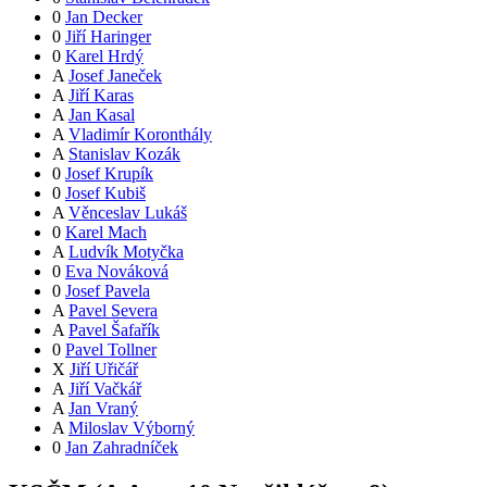
0
Jan Decker
0
Jiří Haringer
0
Karel Hrdý
A
Josef Janeček
A
Jiří Karas
A
Jan Kasal
A
Vladimír Koronthály
A
Stanislav Kozák
0
Josef Krupík
0
Josef Kubiš
A
Věnceslav Lukáš
0
Karel Mach
A
Ludvík Motyčka
0
Eva Nováková
0
Josef Pavela
A
Pavel Severa
A
Pavel Šafařík
0
Pavel Tollner
X
Jiří Uřičář
A
Jiří Vačkář
A
Jan Vraný
A
Miloslav Výborný
0
Jan Zahradníček