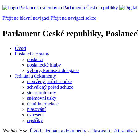
Přejít na hlavní navigaci
Přejít na navigaci sekce
Parlament České republiky, Poslane
Úvod
Poslanci a orgány
poslanci
poslanecké kluby
výbory, komise a delegace
Jednání a dokumenty
navržený pořad schůze
schválený pořad schůze
stenoprotokoly
sněmovní tisky
ústní interpelace
hlasování
usnesení
rejstříky
Nacházíte se:
Úvod
›
Jednání a dokumenty
›
Hlasování
›
40. schůze
›