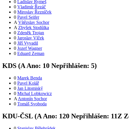
0
Ladislav Rymeš
0
Vladimír Řezáč
0
Miroslav Řezníček
0
Pavel Seifer
A
Vítězslav Sochor
A
Zbyšek Stodůlka
0
Zdeněk Trojan
0
Jaroslav Vlček
0
Jiří Vyvadil
0
Jozef Wagner
0
Eduard Zeman
KDS (
A
Ano:
1
0
Nepřihlášen:
5
)
0
Marek Benda
0
Pavel Kolář
0
Jan Litomiský
0
Michal Lobkowicz
A
Antonín Sochor
0
Tomáš Svoboda
KDU-ČSL (
A
Ano:
12
0
Nepřihlášen:
11
Z
Zd
0
Stanislav Bělehrádek