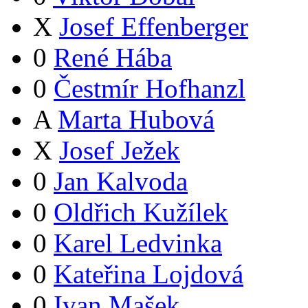
X
Josef Effenberger
0
René Hába
0
Čestmír Hofhanzl
A
Marta Hubová
X
Josef Ježek
0
Jan Kalvoda
0
Oldřich Kužílek
0
Karel Ledvinka
0
Kateřina Lojdová
0
Ivan Mašek