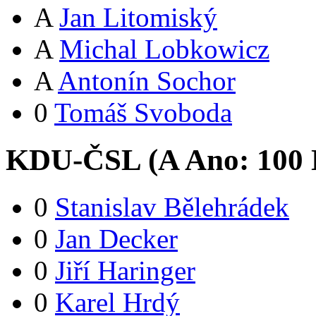
A
Jan Litomiský
A
Michal Lobkowicz
A
Antonín Sochor
0
Tomáš Svoboda
KDU-ČSL (
A
Ano:
10
0
0
Stanislav Bělehrádek
0
Jan Decker
0
Jiří Haringer
0
Karel Hrdý