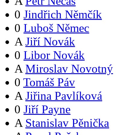
A
Petr Nečas
0
Jindřich Němčík
0
Luboš Němec
A
Jiří Novák
0
Libor Novák
A
Miroslav Novotný
0
Tomáš Páv
A
Jiřina Pavlíková
0
Jiří Payne
A
Stanislav Pěnička