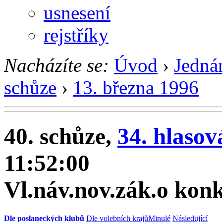
usnesení
rejstříky
Nacházíte se:
Úvod
›
Jedná
schůze
›
13. března 1996
40. schůze,
34. hlasov
11:52:00
Vl.náv.nov.zák.o kon
Dle poslaneckých klubů
Dle volebních krajů
Minulé
Následující