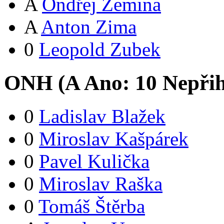
A
Ondřej Zemina
A
Anton Zima
0
Leopold Zubek
ONH (
A
Ano:
1
0
Nepřih
0
Ladislav Blažek
0
Miroslav Kašpárek
0
Pavel Kulička
0
Miroslav Raška
0
Tomáš Štěrba