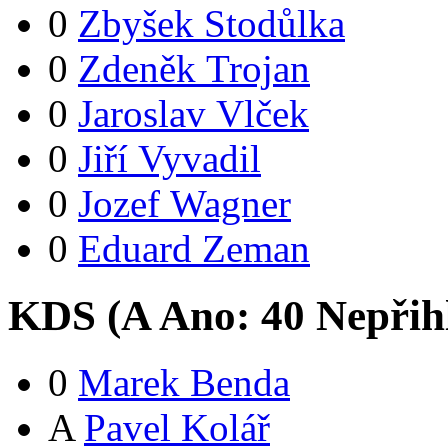
0
Zbyšek Stodůlka
0
Zdeněk Trojan
0
Jaroslav Vlček
0
Jiří Vyvadil
0
Jozef Wagner
0
Eduard Zeman
KDS (
A
Ano:
4
0
Nepřih
0
Marek Benda
A
Pavel Kolář