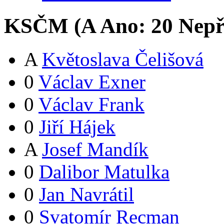
KSČM (
A
Ano:
2
0
Nepř
A
Květoslava Čelišová
0
Václav Exner
0
Václav Frank
0
Jiří Hájek
A
Josef Mandík
0
Dalibor Matulka
0
Jan Navrátil
0
Svatomír Recman