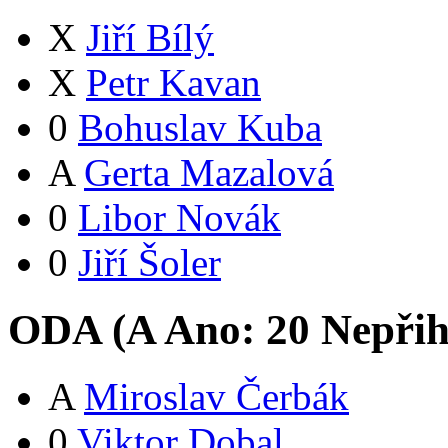
X
Jiří Bílý
X
Petr Kavan
0
Bohuslav Kuba
A
Gerta Mazalová
0
Libor Novák
0
Jiří Šoler
ODA (
A
Ano:
2
0
Nepřih
A
Miroslav Čerbák
0
Viktor Dobal