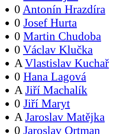
0
Antonín Hrazdíra
0
Josef Hurta
0
Martin Chudoba
0
Václav Klučka
A
Vlastislav Kuchař
0
Hana Lagová
A
Jiří Machalík
0
Jiří Maryt
A
Jaroslav Matějka
0
Jaroslav Ortman