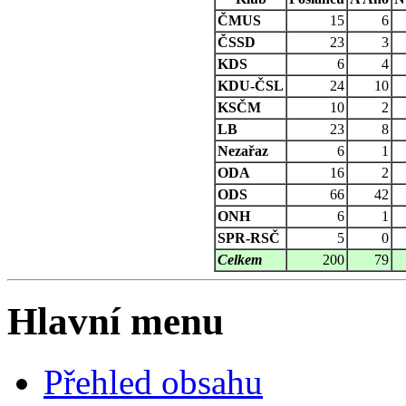
ČMUS
15
6
ČSSD
23
3
KDS
6
4
KDU-ČSL
24
10
KSČM
10
2
LB
23
8
Nezařaz
6
1
ODA
16
2
ODS
66
42
ONH
6
1
SPR-RSČ
5
0
Celkem
200
79
Hlavní menu
Přehled obsahu