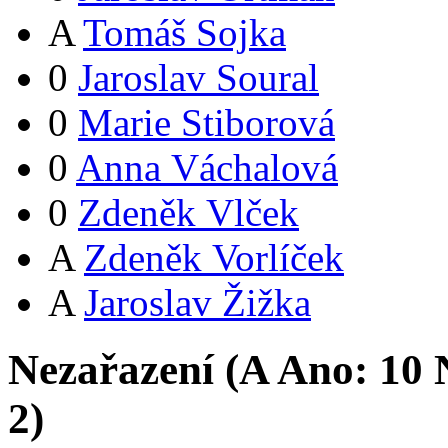
A
Tomáš Sojka
0
Jaroslav Soural
0
Marie Stiborová
0
Anna Váchalová
0
Zdeněk Vlček
A
Zdeněk Vorlíček
A
Jaroslav Žižka
Nezařazení (
A
Ano:
1
0
N
2
)