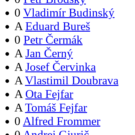
0
Vladimír Budinský
A
Eduard Bureš
0
Petr Čermák
A
Jan Černý
A
Josef Červinka
A
Vlastimil Doubrava
A
Ota Fejfar
A
Tomáš Fejfar
0
Alfred Frommer
0
Andrej Gjurič