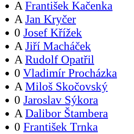
A
František Kačenka
A
Jan Kryčer
0
Josef Křížek
A
Jiří Macháček
A
Rudolf Opatřil
0
Vladimír Procházka
A
Miloš Skočovský
0
Jaroslav Sýkora
A
Dalibor Štambera
0
František Trnka