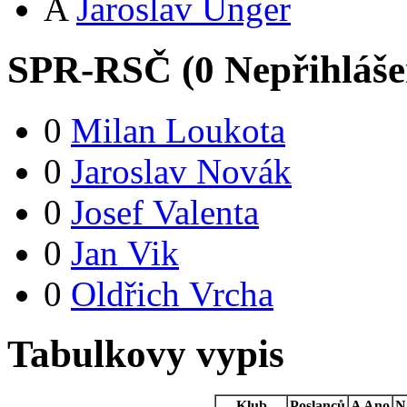
A
Jaroslav Unger
SPR-RSČ (
0
Nepřihláš
0
Milan Loukota
0
Jaroslav Novák
0
Josef Valenta
0
Jan Vik
0
Oldřich Vrcha
Tabulkovy vypis
Klub
Poslanců
A
Ano
N