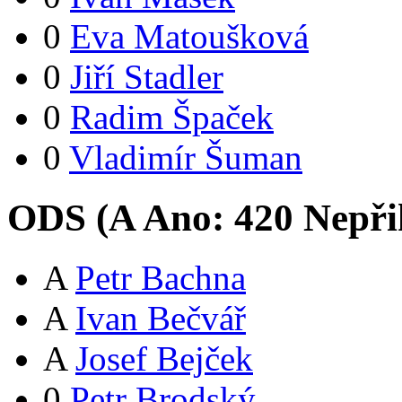
0
Eva Matoušková
0
Jiří Stadler
0
Radim Špaček
0
Vladimír Šuman
ODS (
A
Ano:
42
0
Nepři
A
Petr Bachna
A
Ivan Bečvář
A
Josef Bejček
0
Petr Brodský