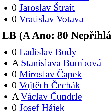
0
Jaroslav Štrait
0
Vratislav Votava
LB (
A
Ano:
8
0
Nepřihlá
0
Ladislav Body
A
Stanislava Bumbová
0
Miroslav Čapek
0
Vojtěch Čechák
A
Václav Čundrle
0
Josef Hájek