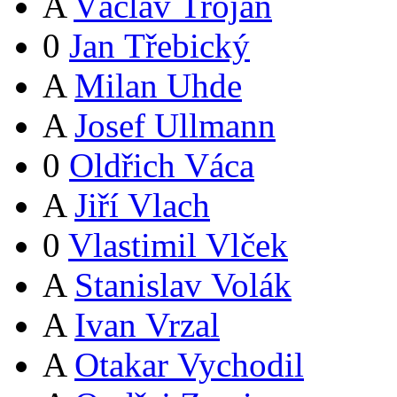
A
Václav Trojan
0
Jan Třebický
A
Milan Uhde
A
Josef Ullmann
0
Oldřich Váca
A
Jiří Vlach
0
Vlastimil Vlček
A
Stanislav Volák
A
Ivan Vrzal
A
Otakar Vychodil