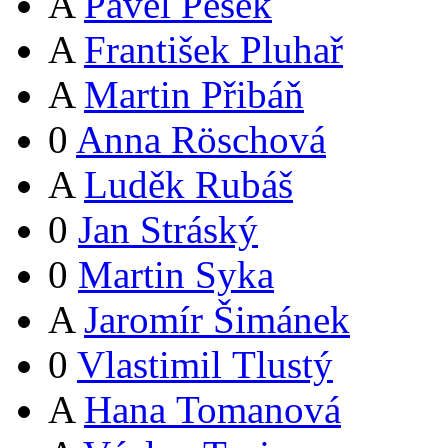
A
Pavel Pešek
A
František Pluhař
A
Martin Přibáň
0
Anna Röschová
A
Luděk Rubáš
0
Jan Stráský
0
Martin Syka
A
Jaromír Šimánek
0
Vlastimil Tlustý
A
Hana Tomanová