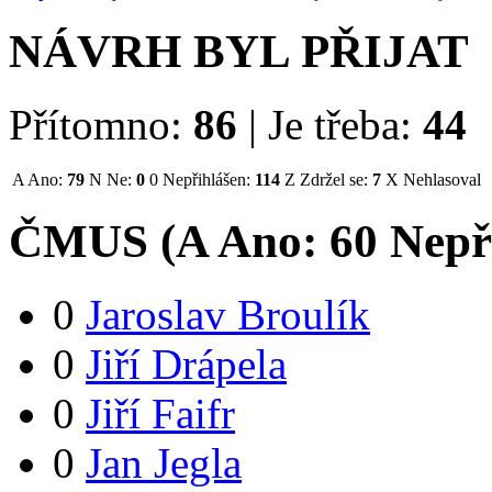
NÁVRH BYL PŘIJAT
Přítomno:
86
|
Je třeba:
44
A
Ano:
79
N
Ne:
0
0
Nepřihlášen:
114
Z
Zdržel se:
7
X
Nehlasoval
ČMUS (
A
Ano:
6
0
Nepř
0
Jaroslav Broulík
0
Jiří Drápela
0
Jiří Faifr
0
Jan Jegla