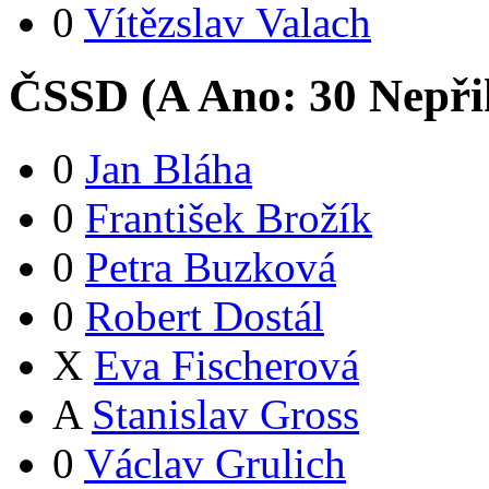
0
Vítězslav Valach
ČSSD (
A
Ano:
3
0
Nepři
0
Jan Bláha
0
František Brožík
0
Petra Buzková
0
Robert Dostál
X
Eva Fischerová
A
Stanislav Gross
0
Václav Grulich