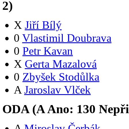
2
)
X
Jiří Bílý
0
Vlastimil Doubrava
0
Petr Kavan
X
Gerta Mazalová
0
Zbyšek Stodůlka
A
Jaroslav Vlček
ODA (
A
Ano:
13
0
Nepři
A
Miroslav Čerbák