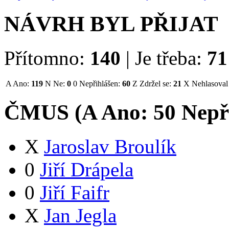
NÁVRH BYL PŘIJAT
Přítomno:
140
|
Je třeba:
71
A
Ano:
119
N
Ne:
0
0
Nepřihlášen:
60
Z
Zdržel se:
21
X
Nehlasoval
ČMUS (
A
Ano:
5
0
Nepř
X
Jaroslav Broulík
0
Jiří Drápela
0
Jiří Faifr
X
Jan Jegla