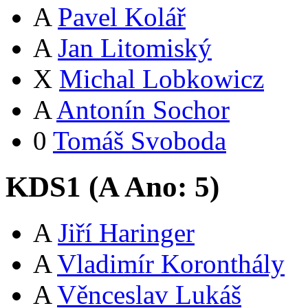
A
Pavel Kolář
A
Jan Litomiský
X
Michal Lobkowicz
A
Antonín Sochor
0
Tomáš Svoboda
KDS1 (
A
Ano:
5
)
A
Jiří Haringer
A
Vladimír Koronthály
A
Věnceslav Lukáš