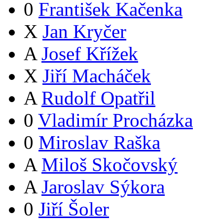
0
František Kačenka
X
Jan Kryčer
A
Josef Křížek
X
Jiří Macháček
A
Rudolf Opatřil
0
Vladimír Procházka
0
Miroslav Raška
A
Miloš Skočovský
A
Jaroslav Sýkora
0
Jiří Šoler