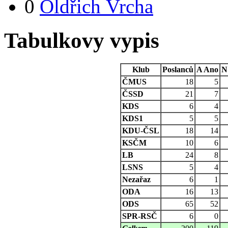
0
Oldřich Vrcha
Tabulkovy vypis
Klub
Poslanců
A
Ano
N
ČMUS
18
5
ČSSD
21
7
KDS
6
4
KDS1
5
5
KDU-ČSL
18
14
KSČM
10
6
LB
24
8
LSNS
5
4
Nezařaz
6
1
ODA
16
13
ODS
65
52
SPR-RSČ
6
0