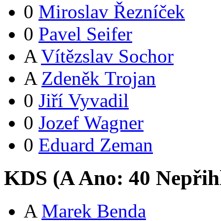
0
Miroslav Řezníček
0
Pavel Seifer
A
Vítězslav Sochor
A
Zdeněk Trojan
0
Jiří Vyvadil
0
Jozef Wagner
0
Eduard Zeman
KDS (
A
Ano:
4
0
Nepřih
A
Marek Benda