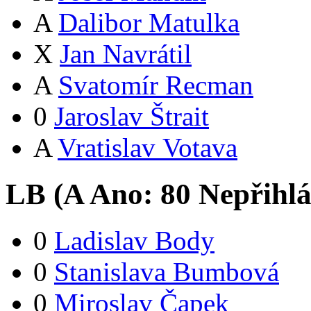
A
Dalibor Matulka
X
Jan Navrátil
A
Svatomír Recman
0
Jaroslav Štrait
A
Vratislav Votava
LB (
A
Ano:
8
0
Nepřihlá
0
Ladislav Body
0
Stanislava Bumbová
0
Miroslav Čapek