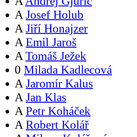
A
Andrej Gjurič
A
Josef Holub
A
Jiří Honajzer
A
Emil Jaroš
A
Tomáš Ježek
0
Milada Kadlecová
A
Jaromír Kalus
A
Jan Klas
A
Petr Koháček
A
Robert Kolář