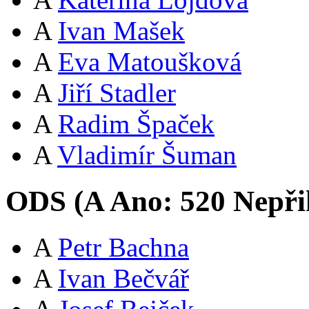
A
Ivan Mašek
A
Eva Matoušková
A
Jiří Stadler
A
Radim Špaček
A
Vladimír Šuman
ODS (
A
Ano:
52
0
Nepři
A
Petr Bachna
A
Ivan Bečvář