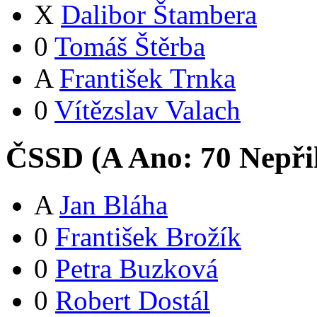
X
Dalibor Štambera
0
Tomáš Štěrba
A
František Trnka
0
Vítězslav Valach
ČSSD (
A
Ano:
7
0
Nepři
A
Jan Bláha
0
František Brožík
0
Petra Buzková
0
Robert Dostál