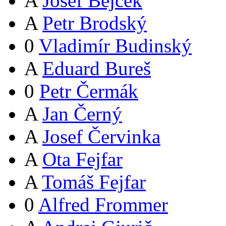
A
Josef Bejček
A
Petr Brodský
0
Vladimír Budinský
A
Eduard Bureš
0
Petr Čermák
A
Jan Černý
A
Josef Červinka
A
Ota Fejfar
A
Tomáš Fejfar
0
Alfred Frommer