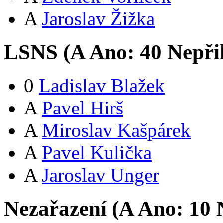
A
Jaroslav Žižka
LSNS (
A
Ano:
4
0
Nepři
0
Ladislav Blažek
A
Pavel Hirš
A
Miroslav Kašpárek
A
Pavel Kulička
A
Jaroslav Unger
Nezařazení (
A
Ano:
1
0
N