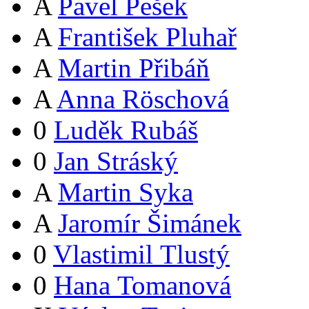
A
Pavel Pešek
A
František Pluhař
A
Martin Přibáň
A
Anna Röschová
0
Luděk Rubáš
0
Jan Stráský
A
Martin Syka
A
Jaromír Šimánek
0
Vlastimil Tlustý
0
Hana Tomanová