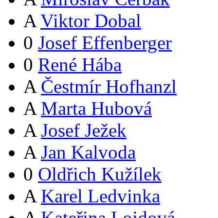
A
Viktor Dobal
0
Josef Effenberger
0
René Hába
A
Čestmír Hofhanzl
A
Marta Hubová
A
Josef Ježek
A
Jan Kalvoda
0
Oldřich Kužílek
A
Karel Ledvinka
A
Kateřina Lojdová