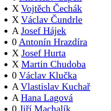
X
Vojtěch Čechák
X
Václav Čundrle
A
Josef Hájek
0
Antonín Hrazdíra
X
Josef Hurta
X
Martin Chudoba
0
Václav Klučka
A
Vlastislav Kuchař
A
Hana Lagová
0
Jiří Machalík