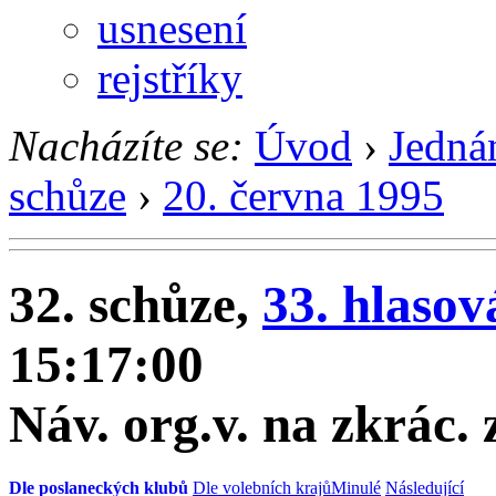
usnesení
rejstříky
Nacházíte se:
Úvod
›
Jedná
schůze
›
20. června 1995
32. schůze,
33. hlasov
15:17:00
Náv. org.v. na zkrác.
Dle poslaneckých klubů
Dle volebních krajů
Minulé
Následující