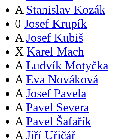
A
Stanislav Kozák
0
Josef Krupík
A
Josef Kubiš
X
Karel Mach
A
Ludvík Motyčka
A
Eva Nováková
A
Josef Pavela
A
Pavel Severa
A
Pavel Šafařík
A
Jiří Uřičář