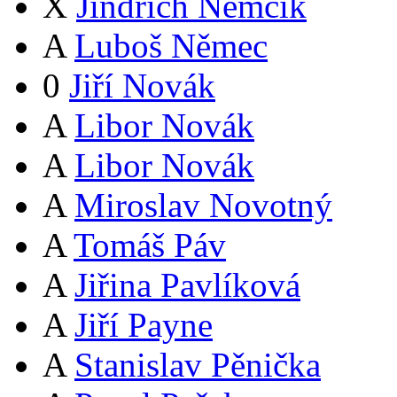
X
Jindřich Němčík
A
Luboš Němec
0
Jiří Novák
A
Libor Novák
A
Libor Novák
A
Miroslav Novotný
A
Tomáš Páv
A
Jiřina Pavlíková
A
Jiří Payne
A
Stanislav Pěnička