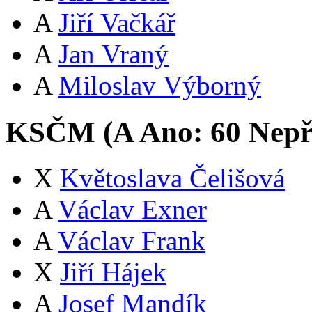
A
Jiří Vačkář
A
Jan Vraný
A
Miloslav Výborný
KSČM (
A
Ano:
6
0
Nepř
X
Květoslava Čelišová
A
Václav Exner
A
Václav Frank
X
Jiří Hájek
A
Josef Mandík