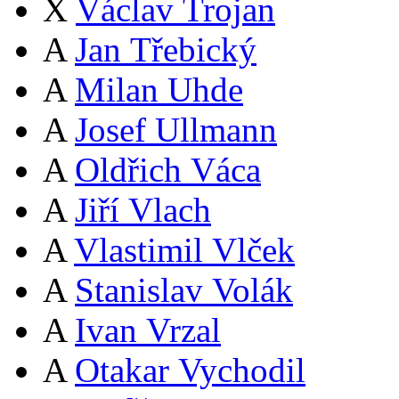
X
Václav Trojan
A
Jan Třebický
A
Milan Uhde
A
Josef Ullmann
A
Oldřich Váca
A
Jiří Vlach
A
Vlastimil Vlček
A
Stanislav Volák
A
Ivan Vrzal
A
Otakar Vychodil