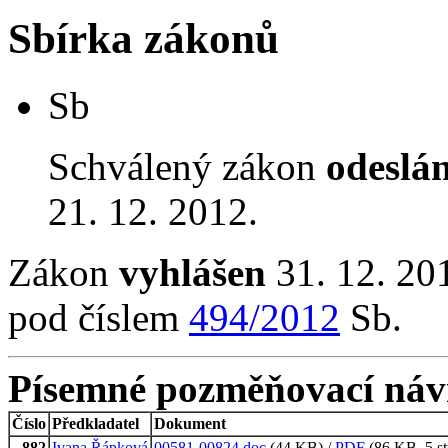
Sbírka zákonů
Sb
Schválený zákon
odeslá
21. 12. 2012.
Zákon
vyhlášen
31. 12. 20
pod číslem
494/2012
Sb.
Písemné pozměňovací náv
Číslo
Předkladatel
Dokument
882
Ivana Řápková
00581-00824.doc
(44 KB) /
PDF
(86 KB, 5 st