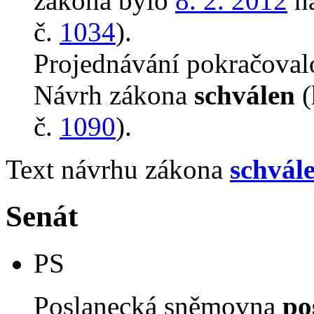
zákona bylo
8. 2. 2012
na
č.
1034
).
Projednávání pokračova
Návrh zákona
schválen
(
č.
1090
).
Text návrhu zákona
schvál
Senát
PS
Poslanecká sněmovna
po