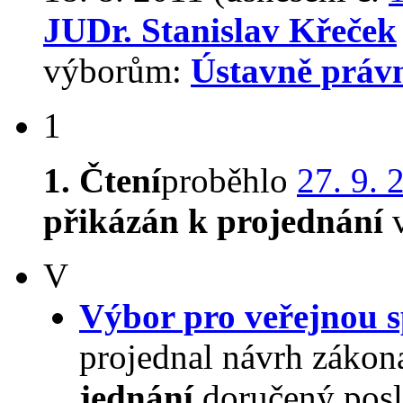
JUDr. Stanislav Křeček
výborům:
Ústavně práv
1
1. Čtení
proběhlo
27. 9. 
přikázán k projednání
v
V
Výbor pro veřejnou s
projednal návrh zákon
jednání
doručený posl