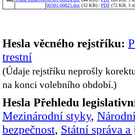
00581-00825.doc
(32 KB) /
PDF
(72 KB, 3 st
Hesla věcného rejstříku:
P
trestní
(Údaje rejstříku neprošly korekt
na konci volebního období.)
Hesla Přehledu legislativní
Mezinárodní styky
,
Národní
bezpečnost
,
Státní správa a 