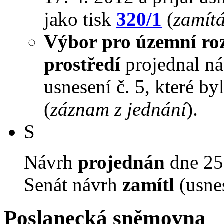
jako tisk
320/1
(
zamít
Výbor pro územní roz
prostředí
projednal náv
usnesení č. 5, které by
(
záznam z jednání
).
S
Návrh
projednán
dne 25.
Senát návrh
zamítl
(usne
Poslanecká sněmovna