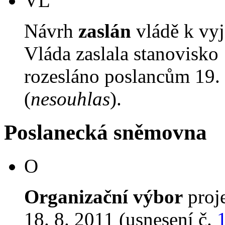
VL
Návrh
zaslán
vládě k vyj
Vláda zaslala stanovisko
rozesláno poslancům 19. 
(
nesouhlas
).
Poslanecká sněmovna
O
Organizační výbor
proj
18. 8. 2011 (usnesení č.