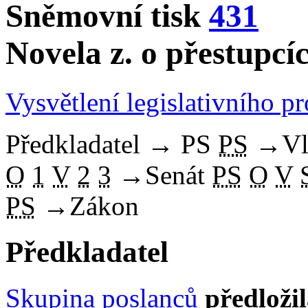
Sněmovní tisk
431
Novela z. o přestupcí
Vysvětlení legislativního p
Předkladatel
→
PS
PS
→
Vl
O
1
V
2
3
→
Senát
PS
O
V
PS
→
Zákon
Předkladatel
Skupina poslanců
předloži