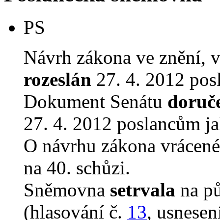
PS
Návrh zákona ve znění, 
rozeslán
27. 4. 2012 pos
Dokument Senátu
doruč
27. 4. 2012 poslancům ja
O návrhu zákona vrácen
na 40. schůzi.
Sněmovna
setrvala
na p
(hlasování č.
13
, usnesen