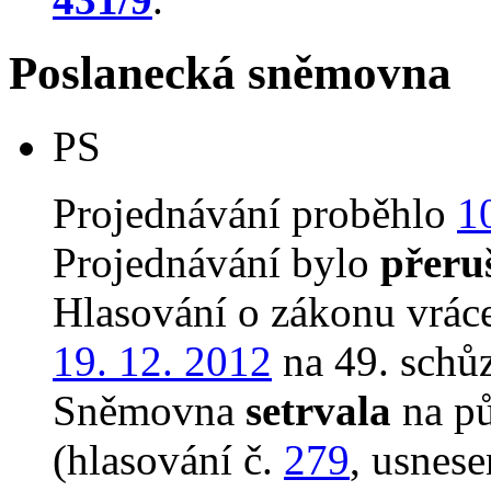
Poslanecká sněmovna
PS
Projednávání proběhlo
1
Projednávání bylo
přeru
Hlasování o zákonu vrác
19. 12. 2012
na 49. schůz
Sněmovna
setrvala
na p
(hlasování č.
279
, usnese