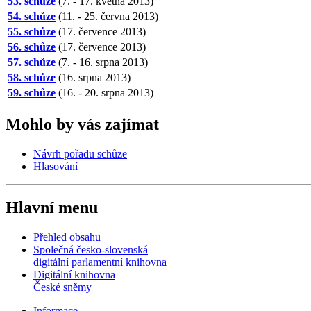
53. schůze
(7. - 17. května 2013)
54. schůze
(11. - 25. června 2013)
55. schůze
(17. července 2013)
56. schůze
(17. července 2013)
57. schůze
(7. - 16. srpna 2013)
58. schůze
(16. srpna 2013)
59. schůze
(16. - 20. srpna 2013)
Mohlo by vás zajímat
Návrh pořadu schůze
Hlasování
Hlavní menu
Přehled obsahu
Společná česko-slovenská
digitální parlamentní knihovna
Digitální knihovna
České sněmy
Informace