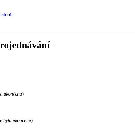
období
projednávání
la ukončena
)
ze byla ukončena
)