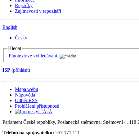
Rejstříky
Zajímavosti v repozitáři
English
Česky
Hledat
Plnotextové vyhledávání
ISP
(
příhlásit
)
Mapa webu
Nápověda
Odběr RSS
Prohlášení přístupnosti
Parlament České republiky, Poslanecká sněmovna, Sněmovní 4, 118 2
Telefon na spojovatelku:
257 171 111