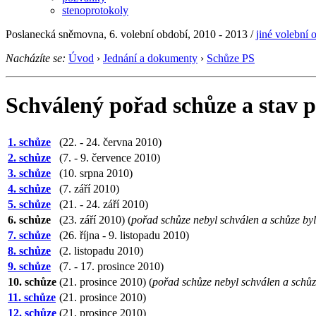
stenoprotokoly
Poslanecká sněmovna, 6. volební období, 2010 - 2013
/
jiné volební 
Nacházíte se:
Úvod
›
Jednání a dokumenty
›
Schůze PS
Schválený pořad schůze a stav 
1. schůze
(22. - 24. června 2010)
2. schůze
(7. - 9. července 2010)
3. schůze
(10. srpna 2010)
4. schůze
(7. září 2010)
5. schůze
(21. - 24. září 2010)
6. schůze
(23. září 2010) (
pořad schůze nebyl schválen a schůze by
7. schůze
(26. října - 9. listopadu 2010)
8. schůze
(2. listopadu 2010)
9. schůze
(7. - 17. prosince 2010)
10. schůze
(21. prosince 2010) (
pořad schůze nebyl schválen a schů
11. schůze
(21. prosince 2010)
12. schůze
(21. prosince 2010)