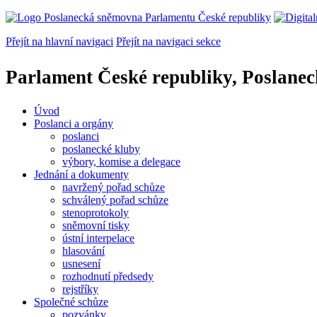
Přejít na hlavní navigaci
Přejít na navigaci sekce
Parlament České republiky, Poslane
Úvod
Poslanci a orgány
poslanci
poslanecké kluby
výbory, komise a delegace
Jednání a dokumenty
navržený pořad schůze
schválený pořad schůze
stenoprotokoly
sněmovní tisky
ústní interpelace
hlasování
usnesení
rozhodnutí předsedy
rejstříky
Společné schůze
pozvánky