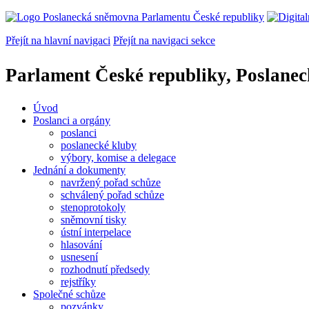
Přejít na hlavní navigaci
Přejít na navigaci sekce
Parlament České republiky, Poslane
Úvod
Poslanci a orgány
poslanci
poslanecké kluby
výbory, komise a delegace
Jednání a dokumenty
navržený pořad schůze
schválený pořad schůze
stenoprotokoly
sněmovní tisky
ústní interpelace
hlasování
usnesení
rozhodnutí předsedy
rejstříky
Společné schůze
pozvánky