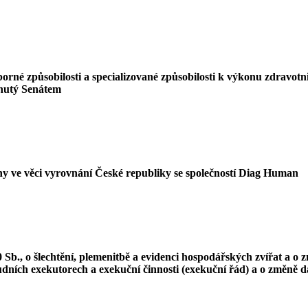
rné způsobilosti a specializované způsobilosti k výkonu zdravotn
tnutý Senátem
ny ve věci vyrovnání České republiky se společností Diag Human
 Sb., o šlechtění, plemenitbě a evidenci hospodářských zvířat a o
oudních exekutorech a exekuční činnosti (exekuční řád) a o změně d