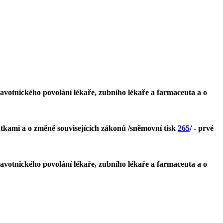
avotnického povolání lékaře, zubního lékaře a farmaceuta a o
kami a o změně souvisejících zákonů /sněmovní tisk
265
/ - prvé
avotnického povolání lékaře, zubního lékaře a farmaceuta a o