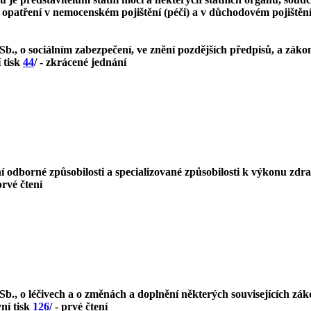
 opatření v nemocenském pojištění (péči) a v důchodovém pojištěn
b., o sociálním zabezpečení, ve znění pozdějších předpisů, a záko
 tisk
44
/ - zkrácené jednání
odborné způsobilosti a specializované způsobilosti k výkonu zdra
 prvé čtení
b., o léčivech a o změnách a doplnění některých souvisejících záko
ní tisk
126
/ - prvé čtení