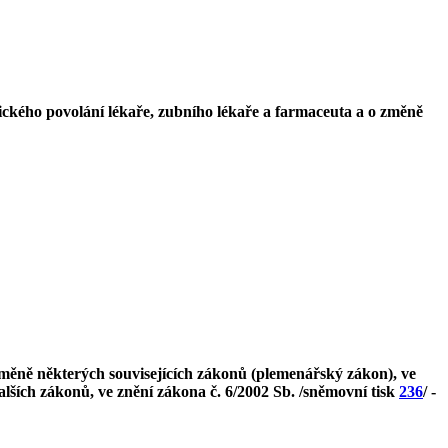
ického povolání lékaře, zubního lékaře a farmaceuta a o změně
 změně některých souvisejících zákonů (plemenářský zákon), ve
alších zákonů, ve znění zákona č. 6/2002 Sb. /sněmovní tisk
236
/ -