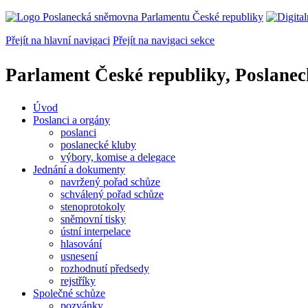
Přejít na hlavní navigaci
Přejít na navigaci sekce
Parlament České republiky, Poslane
Úvod
Poslanci a orgány
poslanci
poslanecké kluby
výbory, komise a delegace
Jednání a dokumenty
navržený pořad schůze
schválený pořad schůze
stenoprotokoly
sněmovní tisky
ústní interpelace
hlasování
usnesení
rozhodnutí předsedy
rejstříky
Společné schůze
pozvánky