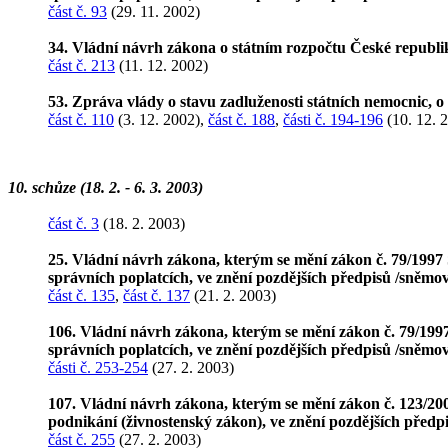
část č. 93
(29. 11. 2002)
34. Vládní návrh zákona o státním rozpočtu České republi
část č. 213
(11. 12. 2002)
53. Zpráva vlády o stavu zadluženosti státních nemocnic, o
část č. 110
(3. 12. 2002),
část č. 188
,
části č. 194-196
(10. 12. 
10. schůze (18. 2. - 6. 3. 2003)
část č. 3
(18. 2. 2003)
25. Vládní návrh zákona, kterým se mění zákon č. 79/1997 S
správních poplatcích, ve znění pozdějších předpisů /sněmov
část č. 135
,
část č. 137
(21. 2. 2003)
106. Vládní návrh zákona, kterým se mění zákon č. 79/1997 
správních poplatcích, ve znění pozdějších předpisů /sněmov
části č. 253-254
(27. 2. 2003)
107. Vládní návrh zákona, kterým se mění zákon č. 123/200
podnikání (živnostenský zákon), ve znění pozdějších předp
část č. 255
(27. 2. 2003)