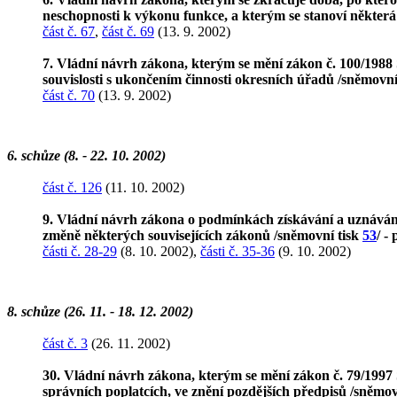
neschopnosti k výkonu funkce, a kterým se stanoví některá
část č. 67
,
část č. 69
(13. 9. 2002)
7. Vládní návrh zákona, kterým se mění zákon č. 100/1988 S
souvislosti s ukončením činnosti okresních úřadů /sněmovní
část č. 70
(13. 9. 2002)
6. schůze (8. - 22. 10. 2002)
část č. 126
(11. 10. 2002)
9. Vládní návrh zákona o podmínkách získávání a uznávání 
změně některých souvisejících zákonů /sněmovní tisk
53
/ -
části č. 28-29
(8. 10. 2002),
části č. 35-36
(9. 10. 2002)
8. schůze (26. 11. - 18. 12. 2002)
část č. 3
(26. 11. 2002)
30. Vládní návrh zákona, kterým se mění zákon č. 79/1997 S
správních poplatcích, ve znění pozdějších předpisů /sněmov