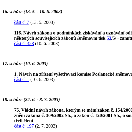
16. schůze (13. 5. - 10. 6. 2003)
část č. 7
(13. 5. 2003)
116. Návrh zákona o podmínkách získávání a uznávání odbo
některých souvisejících zákonů /sněmovní tisk
53
/5/ - zamí
část č. 328
(10. 6. 2003)
17. schůze (10. 6. 2003)
1. Návrh na zřízení vyšetřovací komise Poslanecké sněmov
část č. 1
(10. 6. 2003)
18. schůze (24. 6. - 8. 7. 2003)
75. Vládní návrh zákona, kterým se mění zákon č. 154/2000
znění zákona č. 309/2002 Sb., a zákon č. 120/2001 Sb., o s
třetí čtení
část č. 197
(2. 7. 2003)