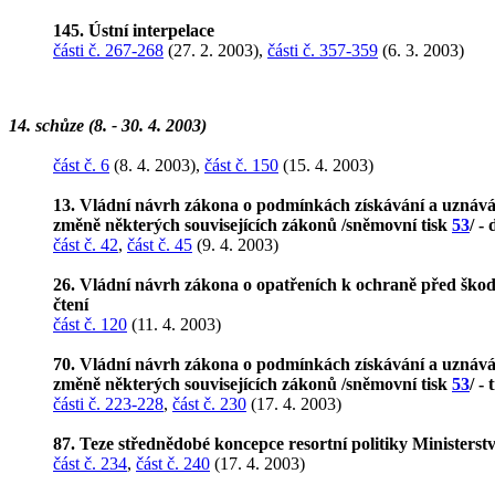
145. Ústní interpelace
části č. 267-268
(27. 2. 2003),
části č. 357-359
(6. 3. 2003)
14. schůze (8. - 30. 4. 2003)
část č. 6
(8. 4. 2003),
část č. 150
(15. 4. 2003)
13. Vládní návrh zákona o podmínkách získávání a uznávání
změně některých souvisejících zákonů /sněmovní tisk
53
/ -
část č. 42
,
část č. 45
(9. 4. 2003)
26. Vládní návrh zákona o opatřeních k ochraně před ško
čtení
část č. 120
(11. 4. 2003)
70. Vládní návrh zákona o podmínkách získávání a uznávání
změně některých souvisejících zákonů /sněmovní tisk
53
/ - 
části č. 223-228
,
část č. 230
(17. 4. 2003)
87. Teze střednědobé koncepce resortní politiky Ministerst
část č. 234
,
část č. 240
(17. 4. 2003)