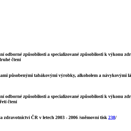
 odborné způsobilosti a specializované způsobilosti k výkonu zdr
 druhé čtení
dami působenými tabákovými výrobky, alkoholem a návykovými lát
 odborné způsobilosti a specializované způsobilosti k výkonu zdr
třetí čtení
va zdravotnictví ČR v letech 2003 - 2006 /sněmovní tisk
238
/