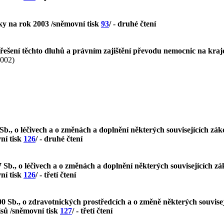
ky na rok 2003 /sněmovní tisk
93
/ - druhé čtení
 řešení těchto dluhů a právním zajištění převodu nemocnic na kraj
2002)
b., o léčivech a o změnách a doplnění některých souvisejících záko
ní tisk
126
/ - druhé čtení
Sb., o léčivech a o změnách a doplnění některých souvisejících zák
ní tisk
126
/ - třetí čtení
0 Sb., o zdravotnických prostředcích a o změně některých souvisej
isů /sněmovní tisk
127
/ - třetí čtení