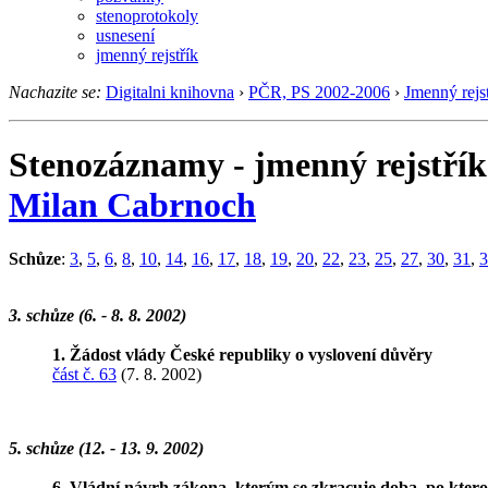
stenoprotokoly
usnesení
jmenný rejstřík
Nachazite se:
Digitalni knihovna
›
PČR, PS 2002-2006
›
Jmenný rejst
Stenozáznamy - jmenný rejstřík
Milan Cabrnoch
Schůze
:
3
,
5
,
6
,
8
,
10
,
14
,
16
,
17
,
18
,
19
,
20
,
22
,
23
,
25
,
27
,
30
,
31
,
3
3. schůze (6. - 8. 8. 2002)
1. Žádost vlády České republiky o vyslovení důvěry
část č. 63
(7. 8. 2002)
5. schůze (12. - 13. 9. 2002)
6. Vládní návrh zákona, kterým se zkracuje doba, po ktero