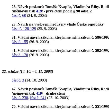
26. Návrh poslanců Tomáše Kvapila, Vladimíra Říhy, Radko 
/sněmovní tisk
419
/ - prvé čtení podle § 90 odst. 2
část č. 60
(24. 9. 2003)
27. Návrh na vyslovení nedůvěry vládě České republiky
části č. 128-129
(25. 9. 2003)
31. Vládní návrh zákona, kterým se mění zákon č. 586/1992 
část č. 155
(26. 9. 2003)
41. Vládní návrh zákona, kterým se mění zákon č. 592/1992 
část č. 170
(26. 9. 2003)
22. schůze (14. 10. - 4. 11. 2003)
část č. 3
(14. 10. 2003)
47. Návrh poslanců Tomáše Kvapila, Vladimíra Říhy, Radko 
/sněmovní tisk
419
/ - druhé čtení
část č. 238
,
část č. 241
(23. 10. 2003)
76. Vládní návrh zákona, kterým se mění zákon č. 551/1991 