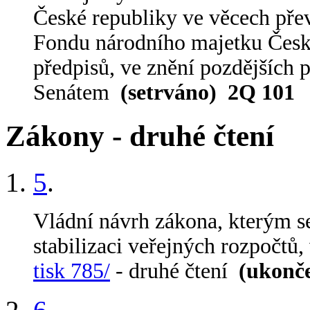
České republiky ve věcech přev
Fondu národního majetku České
předpisů, ve znění pozdějších 
Senátem
(setrváno)
2Q 101
Zákony - druhé čtení
5
.
Vládní návrh zákona, kterým s
stabilizaci veřejných rozpočtů
tisk 785/
- druhé čtení
(ukonč