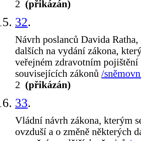
2
(přikázán)
32
.
Návrh poslanců Davida Ratha, 
dalších na vydání zákona, kter
veřejném zdravotním pojištění
souvisejících zákonů
/sněmovní
2
(přikázán)
33
.
Vládní návrh zákona, kterým s
ovzduší a o změně některých d