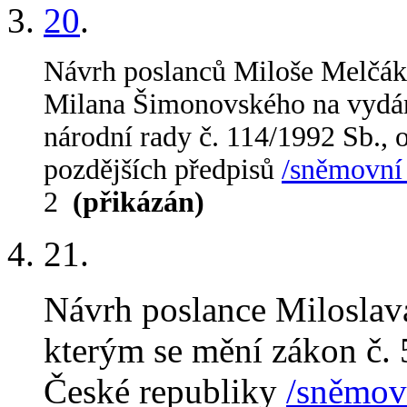
20
.
Návrh poslanců Miloše Melčák
Milana Šimonovského na vydán
národní rady č. 114/1992 Sb., o
pozdějších předpisů
/sněmovní 
2
(přikázán)
21
.
Návrh poslance Miloslav
kterým se mění zákon č. 
České republiky
/sněmovn