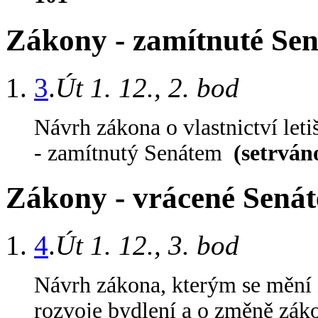
Zákony - zamítnuté Se
3
.
Út 1. 12., 2. bod
Návrh zákona o vlastnictví let
- zamítnutý Senátem
(setrván
Zákony - vrácené Sená
4
.
Út 1. 12., 3. bod
Návrh zákona, kterým se mění 
rozvoje bydlení a o změně záko