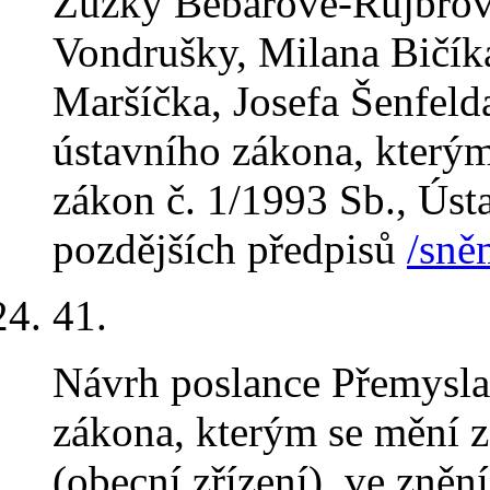
Zuzky Bebarové-Rujbrové
Vondrušky, Milana Bičík
Maršíčka, Josefa Šenfeld
ústavního zákona, kterým
zákon č. 1/1993 Sb., Úst
pozdějších předpisů
/sně
41
.
Návrh poslance Přemysla
zákona, kterým se mění z
(obecní zřízení), ve zněn