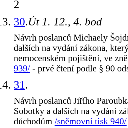
2
30
.
Út 1. 12., 4. bod
Návrh poslanců Michaely Šojdr
dalších na vydání zákona, kter
nemocenském pojištění, ve zně
939/
- prvé čtení podle § 90 od
31
.
Návrh poslanců Jiřího Paroub
Sobotky a dalších na vydání z
důchodům
/sněmovní tisk 940/