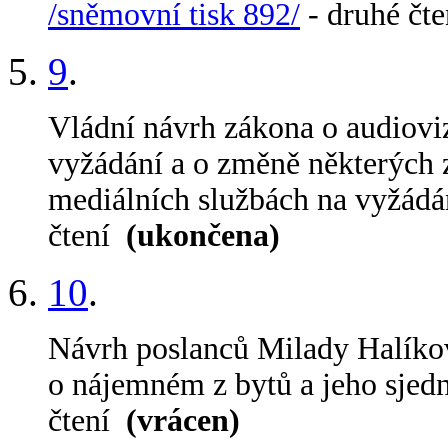
/sněmovní tisk 892/
- druhé čt
9
.
Vládní návrh zákona o audiovi
vyžádání a o změně některých 
mediálních službách na vyžádá
čtení
(ukončena)
10
.
Návrh poslanců Milady Halíko
o nájemném z bytů a jeho sjed
čtení
(vrácen)