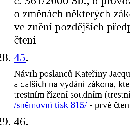
č. 361/2000 Sb., o prov
o změnách některých zák
ve znění pozdějších před
čtení
45
.
Návrh poslanců Kateřiny Jacqu
a dalších na vydání zákona, kt
trestním řízení soudním (trestn
/sněmovní tisk 815/
- prvé čte
46
.