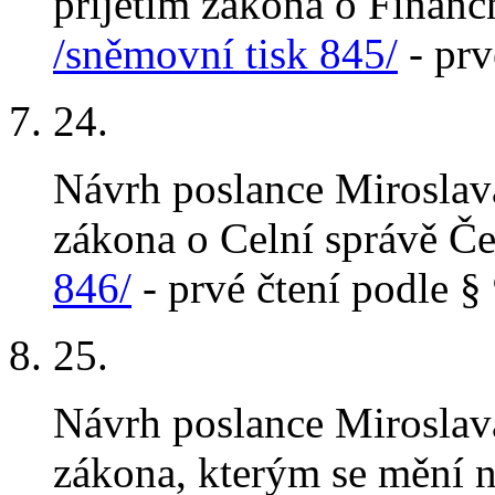
přijetím zákona o Finanč
/sněmovní tisk 845/
- prv
24
.
Návrh poslance Miroslav
zákona o Celní správě Č
846/
- prvé čtení podle § 
25
.
Návrh poslance Miroslav
zákona, kterým se mění n