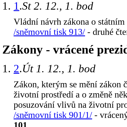
1
.
St 2. 12., 1. bod
Vládní návrh zákona o státním
/sněmovní tisk 913/
- druhé čt
Zákony - vrácené prezi
2
.
Út 1. 12., 1. bod
Zákon, kterým se mění zákon č
životní prostředí a o změně ně
posuzování vlivů na životní pro
/sněmovní tisk 901/1/
- vrácen
101