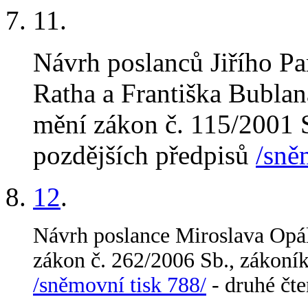
11
.
Návrh poslanců Jiřího Pa
Ratha a Františka Bublan
mění zákon č. 115/2001 S
pozdějších předpisů
/sně
12
.
Návrh poslance Miroslava Opál
zákon č. 262/2006 Sb., zákoník
/sněmovní tisk 788/
- druhé čt