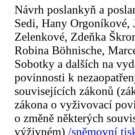
Návrh poslankyň a posl
Sedi, Hany Orgoníkové, 
Zelenkové, Zdeňka Škro
Robina Böhnische, Marce
Sobotky a dalších na vyd
povinnosti k nezaopatře
souvisejících zákonů (z
zákona o vyživovací pov
o změně některých souvis
výživném)
/sněmovní tis