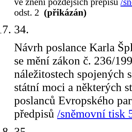
ve znění pozdějších přepisů
/s
odst. 2
(přikázán)
34
.
Návrh poslance Karla Špl
se mění zákon č. 236/1995
náležitostech spojených 
státní moci a některých s
poslanců Evropského par
předpisů
/sněmovní tisk 
35
.