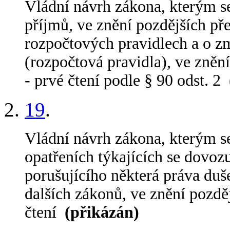
Vládní návrh zákona, kterým se
příjmů, ve znění pozdějších př
rozpočtových pravidlech a o z
(rozpočtová pravidla), ve zněn
- prvé čtení podle § 90 odst. 2
19
.
Vládní návrh zákona, kterým s
opatřeních týkajících se dovoz
porušujícího některá práva duš
dalších zákonů, ve znění pozdě
čtení
(přikázán)