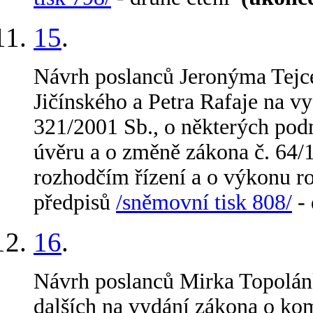
15
.
Návrh poslanců Jeronýma Tejc
Jičínského a Petra Rafaje na v
321/2001 Sb., o některých pod
úvěru a o změně zákona č. 64/1
rozhodčím řízení a o výkonu ro
předpisů
/sněmovní tisk 808/
- 
16
.
Návrh poslanců Mirka Topolánk
dalších na vydání zákona o kom