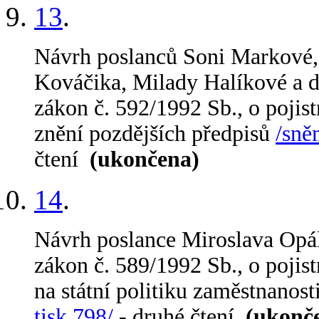
13
.
Návrh poslanců Soni Markové, 
Kováčika, Milady Halíkové a d
zákon č. 592/1992 Sb., o pojis
znění pozdějších předpisů
/sně
čtení
(ukončena)
14
.
Návrh poslance Miroslava Opál
zákon č. 589/1992 Sb., o pojis
na státní politiku zaměstnanost
tisk 798/
- druhé čtení
(ukonč