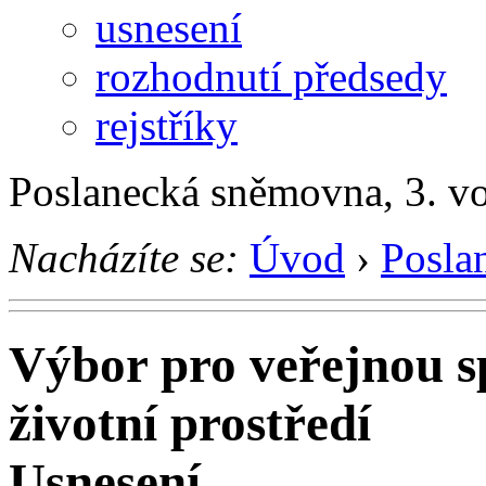
usnesení
rozhodnutí předsedy
rejstříky
Poslanecká sněmovna, 3. v
Nacházíte se:
Úvod
›
Posla
Výbor pro veřejnou sp
životní prostředí
Usnesení