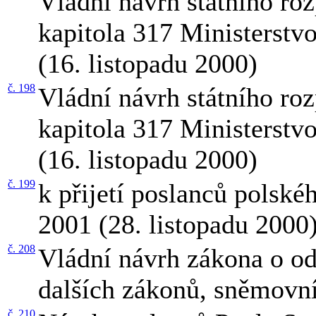
Vládní návrh státního ro
kapitola 317 Ministerstv
(16. listopadu 2000)
č. 198
Vládní návrh státního ro
kapitola 317 Ministerstv
(16. listopadu 2000)
č. 199
k přijetí poslanců polské
2001 (28. listopadu 2000
č. 208
Vládní návrh zákona o o
dalších zákonů, sněmovní
č. 210