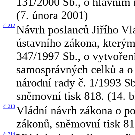
131/2000 Sb., o hlavním 
(7. února 2001)
č. 212
Návrh poslanců Jiřího Vl
ústavního zákona, kterým
347/1997 Sb., o vytvořen
samosprávných celků a o
národní rady č. 1/1993 Sb
sněmovní tisk 818. (14. 
č. 213
Vládní návrh zákona o po
zákonů, sněmovní tisk 81
č. 214