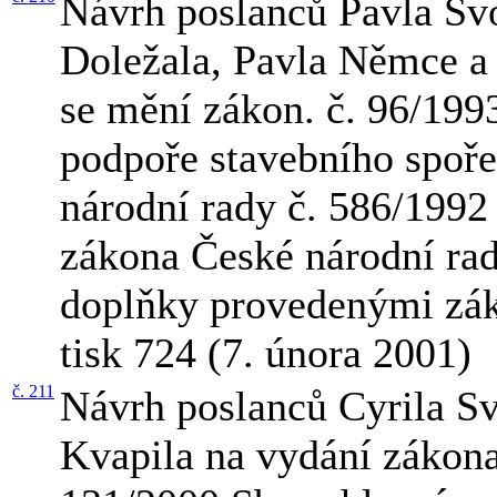
Návrh poslanců Pavla Sv
Doležala, Pavla Němce a 
se mění zákon. č. 96/1993
podpoře stavebního spoře
národní rady č. 586/1992 
zákona České národní rad
doplňky provedenými zák
tisk 724 (7. února 2001)
č. 211
Návrh poslanců Cyrila S
Kvapila na vydání zákona