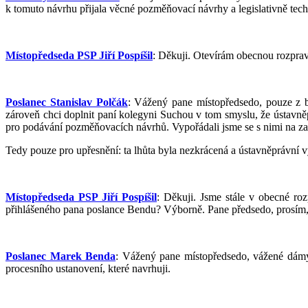
k tomuto návrhu přijala věcné pozměňovací návrhy a legislativně tec
Místopředseda PSP Jiří Pospíšil
: Děkuji. Otevírám obecnou rozprav
Poslanec Stanislav Polčák
: Vážený pane místopředsedo, pouze z b
zároveň chci doplnit paní kolegyni Suchou v tom smyslu, že ústavně
pro podávání pozměňovacích návrhů. Vypořádali jsme se s nimi na za
Tedy pouze pro upřesnění: ta lhůta byla nezkrácená a ústavněprávní 
Místopředseda PSP Jiří Pospíšil
: Děkuji. Jsme stále v obecné r
přihlášeného pana poslance Bendu? Výborně. Pane předsedo, prosím,
Poslanec Marek Benda
: Vážený pane místopředsedo, vážené dámy
procesního ustanovení, které navrhuji.