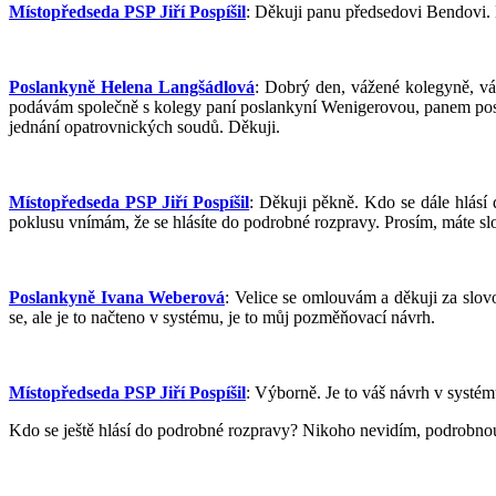
Místopředseda PSP Jiří Pospíšil
: Děkuji panu předsedovi Bendovi. 
Poslankyně Helena Langšádlová
: Dobrý den, vážené kolegyně, vá
podávám společně s kolegy paní poslankyní Wenigerovou, panem p
jednání opatrovnických soudů. Děkuji.
Místopředseda PSP Jiří Pospíšil
: Děkuji pěkně. Kdo se dále hlásí
poklusu vnímám, že se hlásíte do podrobné rozpravy. Prosím, máte sl
Poslankyně Ivana Weberová
: Velice se omlouvám a děkuji za slovo
se, ale je to načteno v systému, je to můj pozměňovací návrh.
Místopředseda PSP Jiří Pospíšil
: Výborně. Je to váš návrh v systém
Kdo se ještě hlásí do podrobné rozpravy? Nikoho nevidím, podrobnou