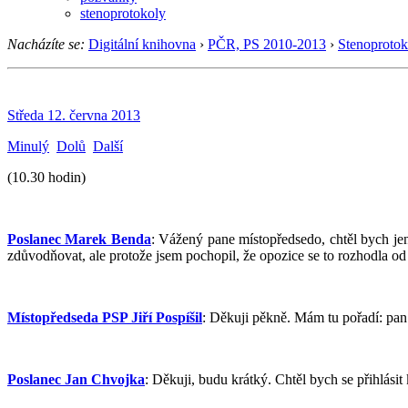
stenoprotokoly
Nacházíte se:
Digitální knihovna
›
PČR, PS 2010-2013
›
Stenoprotok
Středa 12. června 2013
Minulý
Dolů
Další
(10.30 hodin)
Poslanec Marek Benda
: Vážený pane místopředsedo, chtěl bych j
zdůvodňovat, ale protože jsem pochopil, že opozice se to rozhodla od 
Místopředseda PSP Jiří Pospíšil
: Děkuji pěkně. Mám tu pořadí: pa
Poslanec Jan Chvojka
: Děkuji, budu krátký. Chtěl bych se přihlás