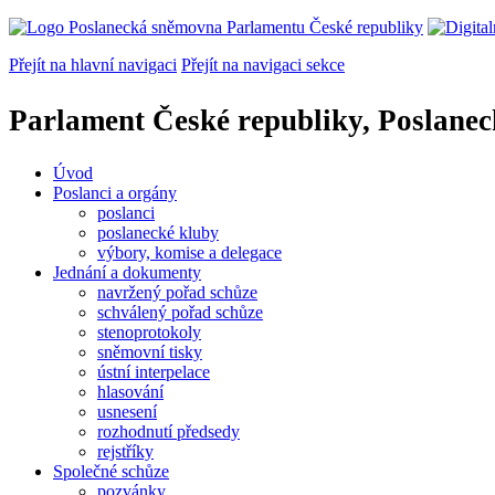
Přejít na hlavní navigaci
Přejít na navigaci sekce
Parlament České republiky, Poslane
Úvod
Poslanci a orgány
poslanci
poslanecké kluby
výbory, komise a delegace
Jednání a dokumenty
navržený pořad schůze
schválený pořad schůze
stenoprotokoly
sněmovní tisky
ústní interpelace
hlasování
usnesení
rozhodnutí předsedy
rejstříky
Společné schůze
pozvánky