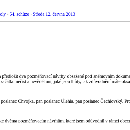
oly
›
54. schůze
›
Středa 12. června 2013
en předložit dva pozměňovací návrhy obsažené pod sněmovním dokumen
začátku nečíst a nevědět ani, jaké jsou lhůty, tak zdůvodnění máte obs
n poslanec Chvojka, pan poslanec Úlehla, pan poslanec Čechlovský. P
it ke dvěma pozměňovacím návrhům, které jsem odůvodnil v rámci obecn