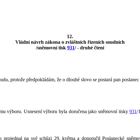
12.
Vládní návrh zákona o zvláštních řízeních soudních
/sněmovní tisk
931
/ - druhé čtení
budu, protože předpokládám, že o dlouhé slovo se postará pan poslanec
nímu výboru. Usnesení výboru byla doručena jako sněmovní tisky
931
/
rh projednal na své schůzi 29. května a doporučil Poslanecké sněm