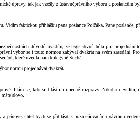
hnické úpravy, tak jak vzešly z ústavněprávního výboru a poslancům by
u. Vidím faktickou přihlášku pana poslance Polčáka. Pane poslanče, p
ezpečnostních důvodů uvádím, že legislativní lhůta pro projednání 
právní výbor se i touto normou zabýval dvakrát na svém zasedání. Pro 
sedání, které uvedla paní kolegyně Suchá.
výbor normu projednával dvakrát.
ozpravě. Ptám se, kdo se hlásí do obecné rozpravy. Nikoho nevidí
 máte slovo.
 a pánové, chtěl bych se přihlásit k pozměňovacímu návrhu uveden