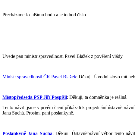
Přecházíme k dalšímu bodu a je to bod číslo
Uvede pan ministr spravedlnosti Pavel Blažek z pověření vlády.
Ministr spravedlnosti ČR Pavel Blažek
: Děkuji. Úvodní slovo mít ne
Místopředseda PSP Jiří Pospíšil
: Děkuji, ta domněnka je reálná.
Tento návrh jsme v prvém čtení přikázali k projednání ústavněpráv
Jana Suchá. Prosím, paní poslankyně.
Poslankyně Jana Suchá
: Děkuji. Ústavněprávní výbor tento náv