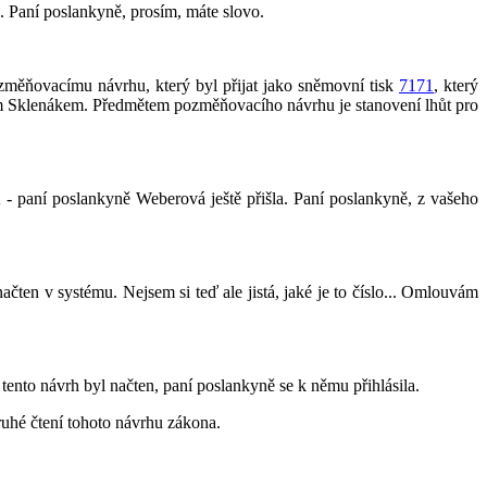
 Paní poslankyně, prosím, máte slovo.
ozměňovacímu návrhu, který byl přijat jako sněmovní tisk
7171
, který
Sklenákem. Předmětem pozměňovacího návrhu je stanovení lhůt pro
- paní poslankyně Weberová ještě přišla. Paní poslankyně, z vašeho
čten v systému. Nejsem si teď ale jistá, jaké je to číslo... Omlouvám
 tento návrh byl načten, paní poslankyně se k němu přihlásila.
uhé čtení tohoto návrhu zákona.