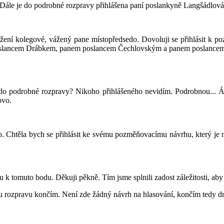
Dále je do podrobné rozpravy přihlášena paní poslankyně Langšádlová.
žení kolegové, vážený pane místopředsedo. Dovoluji se přihlásit k p
oslancem Drábkem, panem poslancem Čechlovským a panem poslancem 
 do podrobné rozpravy? Nikoho přihlášeného nevidím. Podrobnou... Á 
ovo.
. Chtěla bych se přihlásit ke svému pozměňovacímu návrhu, který je na
u k tomuto bodu. Děkuji pěkně. Tím jsme splnili zadost záležitosti, aby
 rozpravu končím. Není zde žádný návrh na hlasování, končím tedy dr