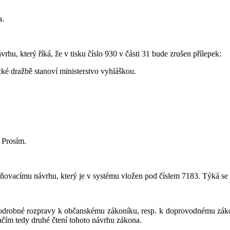
a.
ávrhu, který říká, že v tisku číslo 930 v části 31 bude zrušen přílepek:
cké dražbě stanoví ministerstvo vyhláškou.
 Prosím.
měňovacímu návrhu, který je v systému vložen pod číslem 7183. Týká se o
o podrobné rozpravy k občanskému zákoníku, resp. k doprovodnému z
čím tedy druhé čtení tohoto návrhu zákona.