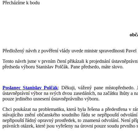
Přecházíme k bodu
obč
Předložený návrh z pověření vlády uvede ministr spravedlnosti Pavel 
Tento návrh jsme v prvním čtení přikázali k projednání ústavněprá
předseda výboru Stanislav Polčák. Pane předsedo, máte slovo.
Poslanec Stanislav Polčák
: Děkuji, vážený pane místopředsedo. 
ústavněprávní výbor na svých dvou zasedáních, na začátku lhůty a n
pouze jediného usnesení ústavněprávního výboru.
Chci poukázat na problematiku, která byla řešena a předestřena v rá
stávajícího znění občanského soudního řádu se nepřipouští odvolání
nepřipouští řádný opravný prostředek, to znamená odvolání. Není pří
právních otázek, které jsou vyřešeny na úrovni pouze soudu prvního 