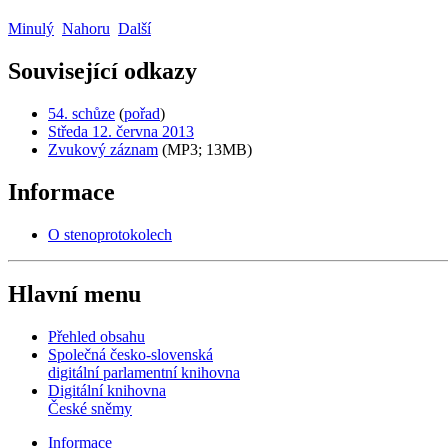
Minulý
Nahoru
Další
Související odkazy
54. schůze
(
pořad
)
Středa 12. června 2013
Zvukový záznam
(MP3; 13MB)
Informace
O stenoprotokolech
Hlavní menu
Přehled obsahu
Společná česko-slovenská
digitální parlamentní knihovna
Digitální knihovna
České sněmy
Informace