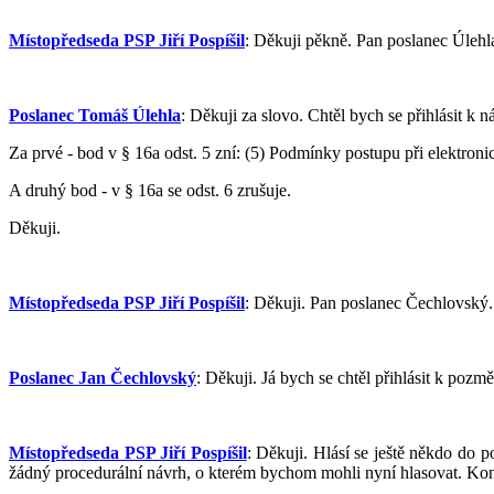
Místopředseda PSP Jiří Pospíšil
: Děkuji pěkně. Pan poslanec Úlehl
Poslanec Tomáš Úlehla
: Děkuji za slovo. Chtěl bych se přihlásit k n
Za prvé - bod v § 16a odst. 5 zní: (5) Podmínky postupu při elektroni
A druhý bod - v § 16a se odst. 6 zrušuje.
Děkuji.
Místopředseda PSP Jiří Pospíšil
: Děkuji. Pan poslanec Čechlovský.
Poslanec Jan Čechlovský
: Děkuji. Já bych se chtěl přihlásit k poz
Místopředseda PSP Jiří Pospíšil
: Děkuji. Hlásí se ještě někdo d
žádný procedurální návrh, o kterém bychom mohli nyní hlasovat. Kon