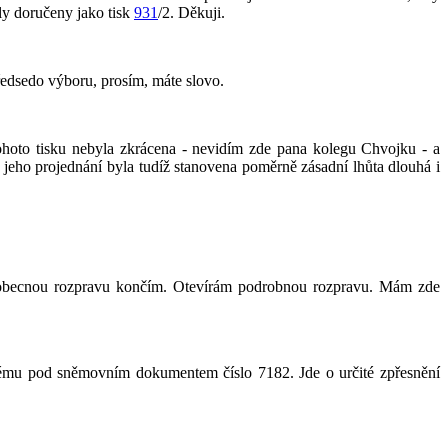
ly doručeny jako tisk
931
/2. Děkuji.
ředsedo výboru, prosím, máte slovo.
tohoto tisku nebyla zkrácena - nevidím zde pana kolegu Chvojku - a
jeho projednání byla tudíž stanovena poměrně zásadní lhůta dlouhá i
m, obecnou rozpravu končím. Otevírám podrobnou rozpravu. Mám zde
ému pod sněmovním dokumentem číslo 7182. Jde o určité zpřesnění