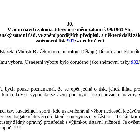
30.
Vládní návrh zákona, kterým se mění zákon č. 99/1963 Sb.,
anský soudní řád, ve znění pozdějších předpisů, a některé další zá
/sněmovní tisk
932
/ - druhé čtení
Blažek. (Ministr Blažek mimo mikrofon: Děkuji.) Děkuji, ano. Formálně j
vnímu výboru. Usnesení výboru bylo doručeno jako sněmovní tisky
932
Já bych pouze poznamenal, že se opět jedná o tisk, jehož lhůta pr
a konci, kdy se vypořádal se všemi podanými pozměňovacími návrhy, vyj
mci tzv. bagatelních sporů, kde ústavněprávní výbor nedospěl k závěru
 v tzv. bagatelních věcech, které jsou vymezeny částkou 10 tisíc koru
pustný žádný opravný prostředek s výjimkou ústavní stížnosti. Je ovšem
stupně. ***