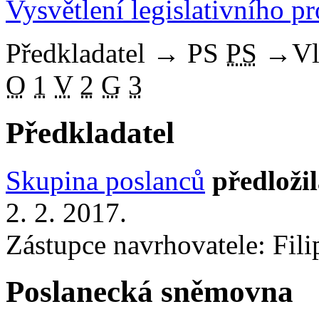
Vysvětlení legislativního p
Předkladatel
→
PS
PS
→
Vl
O
1
V
2
G
3
Předkladatel
Skupina poslanců
předloži
2. 2. 2017.
Zástupce navrhovatele: Filip
Poslanecká sněmovna