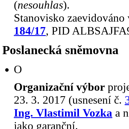
(
nesouhlas
).
Stanovisko zaevidováno
184/17
, PID ALBSAJFA
Poslanecká sněmovna
O
Organizační výbor
proj
23. 3. 2017 (usnesení č.
Ing. Vlastimil Vozka
a n
jako garanční.